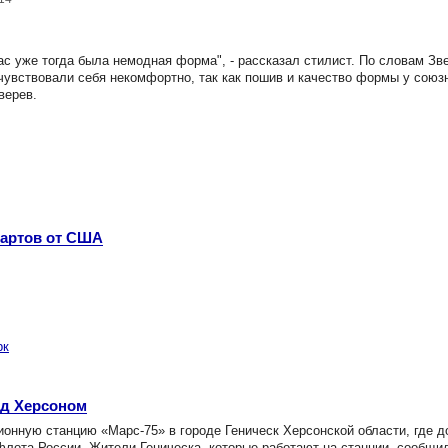
ас уже тогда была немодная форма", - рассказал стилист. По словам Зв
 чувствовали себя некомфортно, так как пошив и качество формы у союз
верев.
дартов от США
рк
од Херсоном
онную станцию «Марс-75» в городе Геническ Херсонской области, где д
ота России. Жители Геническа, которые работают на станции, сообщил