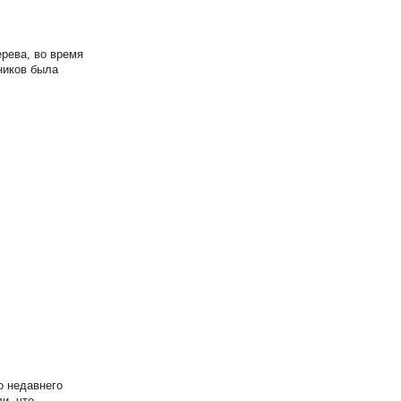
ерева, во время
ников была
о недавнего
и, что