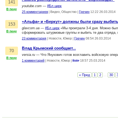
141
youtube.com
—
#Бл.цирк
В пену
25 комментариев
|
Видео, Общество
|
Гречин
12:22 26.03.2014
«Альфа» и «Беркут» должны были сразу выбить
153
glavcom.ua
—
#Бл.цирк
«Мы проиграли 3-4 дня. Можно был
В пену
сформировать штурмовые группы и выбить те два отряда, 
23 комментария
|
Новости, Юмор
|
Гречин
08:54 26.03.2014
Влад Крымский сообщает...
70
versia.ru
— Что Янукович готов возглавить войсковую опер
В пену
1 комментарий
|
Новости, Юмор
|
Babr
18:57 25.03.2014
« Пред
1
2
…
30