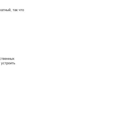
жатный, так что
ьственных
 устроить