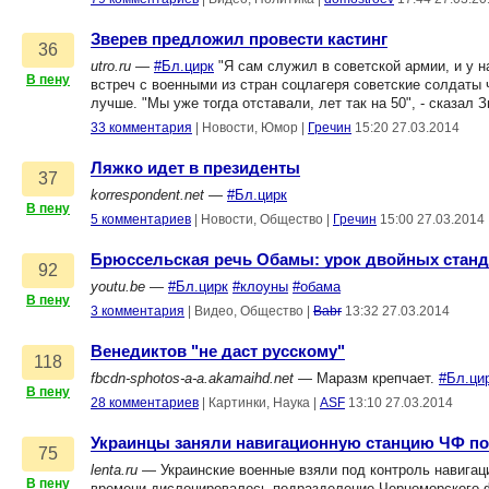
Зверев предложил провести кастинг
36
utro.ru
—
#Бл.цирк
"Я сам служил в советской армии, и у н
В пену
встреч с военными из стран соцлагеря советские солдаты
лучше. "Мы уже тогда отставали, лет так на 50", - сказал З
33 комментария
|
Новости, Юмор
|
Гречин
15:20 27.03.2014
Ляжко идет в президенты
37
korrespondent.net
—
#Бл.цирк
В пену
5 комментариев
|
Новости, Общество
|
Гречин
15:00 27.03.2014
Брюссельская речь Обамы: урок двойных стан
92
youtu.be
—
#Бл.цирк
#клоуны
#обама
В пену
3 комментария
|
Видео, Общество
|
Babr
13:32 27.03.2014
Венедиктов "не даст русскому"
118
fbcdn-sphotos-a-a.akamaihd.net
— Маразм крепчает.
#Бл.ци
В пену
28 комментариев
|
Картинки, Наука
|
ASF
13:10 27.03.2014
Украинцы заняли навигационную станцию ЧФ п
75
lenta.ru
— Украинские военные взяли под контроль навигаци
В пену
времени дислоцировалось подразделение Черноморского фл