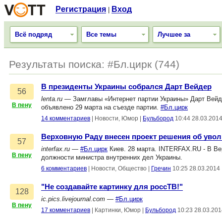
Регистрация
Вход
|
Всё подряд
Все темы
Лучшее за
Результаты поиска: #Бл.цирк (744)
В президенты Украины собрался Дарт Вейдер
56
lenta.ru
— Замглавы «Интернет партии Украины» Дарт Вейде
В пену
объявлено 29 марта на съезде партии.
#Бл.цирк
14 комментариев
|
Новости, Юмор
|
Бульбород
10:44 28.03.201
Верховную Раду внесен проект решения об уво
57
interfax.ru
—
#Бл.цирк
Киев. 28 марта. INTERFAX.RU - В Ве
В пену
должности министра внутренних дел Украины.
6 комментариев
|
Новости, Общество
|
Гречин
10:25 28.03.2014
"Не создавайте картинку для россТВ!"
128
ic.pics.livejournal.com
—
#Бл.цирк
В пену
17 комментариев
|
Картинки, Юмор
|
Бульбород
10:23 28.03.201