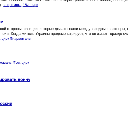
д.
#пэрэмога
#Бл.цирк
ым
ой стороны, санкции, которые делают наши международные партнеры, с
спехи. Когда житель Украины продемонстрирует, что он живет гораздо сч
.цирк
#наркоманы
4
команы
#Бл.цирк
ировать войну
России