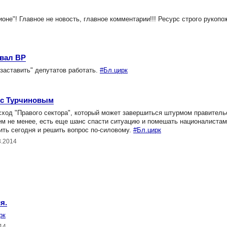
не"! Главное не новость, главное комментарии!!! Ресурс строго рукопо
овал ВР
заставить" депутатов работать.
#Бл.цирк
 с Турчиновым
сход "Правого сектора", который может завершиться штурмом правител
тем не менее, есть еще шанс спасти ситуацию и помешать националистам
ить сегодня и решить вопрос по-силовому.
#Бл.цирк
3.2014
я.
рк
14