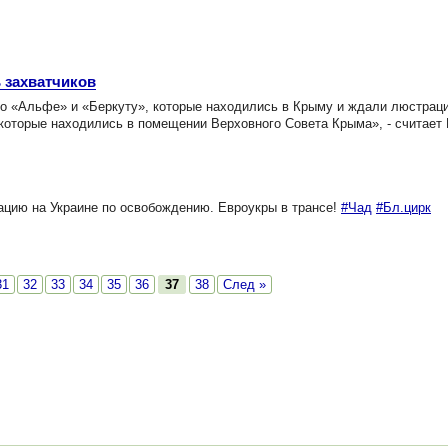
 захватчиков
о «Альфе» и «Беркуту», которые находились в Крыму и ждали люстраци
которые находились в помещении Верховного Совета Крыма», - считает
ацию на Украине по освобождению. Евроукры в трансе!
#Чад
#Бл.цирк
31
32
33
34
35
36
37
38
След »