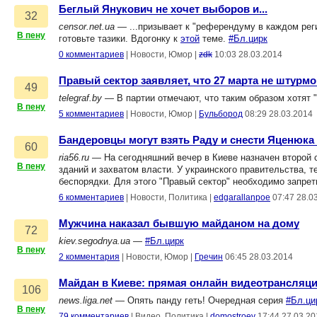
Беглый Янукович не хочет выборов и...
32
censor.net.ua
— ...призывает к "референдуму в каждом регио
В пену
готовьте тазики. Вдогонку к
этой
теме.
#Бл.цирк
0 комментариев
|
Новости, Юмор
|
zdk
10:03 28.03.2014
Правый сектор заявляет, что 27 марта не штурм
49
telegraf.by
— В партии отмечают, что таким образом хотят "
В пену
5 комментариев
|
Новости, Юмор
|
Бульбород
08:29 28.03.2014
Бандеровцы могут взять Раду и снести Яценюка
60
ria56.ru
— На сегодняшний вечер в Киеве назначен второй 
В пену
зданий и захватом власти. У украинского правительства, 
беспорядки. Для этого "Правый сектор" необходимо запрет
6 комментариев
|
Новости, Политика
|
edgarallanpoe
07:47 28.0
Мужчина наказал бывшую майданом на дому
72
kiev.segodnya.ua
—
#Бл.цирк
В пену
2 комментария
|
Новости, Юмор
|
Гречин
06:45 28.03.2014
Майдан в Киеве: прямая онлайн видеотрансляци
106
news.liga.net
— Опять панду геть! Очередная серия
#Бл.ци
В пену
79 комментариев
|
Видео, Политика
|
domostroev
17:44 27.03.20