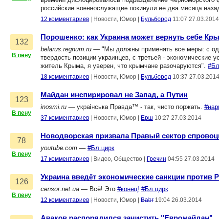
российские военнослужащие покинули ее два месяца наза
12 комментариев
|
Новости, Юмор
|
Бульбород
11:07 27.03.2014
Порошенко: как Украина может вернуть себе Кр
132
belarus.regnum.ru
— "Мы должны применять все меры: с одн
В пену
твердость позиции украинцев, с третьей - экономические у
житель Крыма, я уверен, что крымчане разочаруются".
#Бл
18 комментариев
|
Новости, Юмор
|
Бульбород
10:37 27.03.201
Майдан инспирировал не Запад, а Путин
123
inosmi.ru
— украiнська Правда™ - так, чисто поржать.
#нар
В пену
37 комментариев
|
Новости, Юмор
|
Ерш
10:27 27.03.2014
Новодворская призвала Правый сектор спровоц
78
youtube.com
—
#Бл.цирк
В пену
17 комментариев
|
Видео, Общество
|
Гречин
04:55 27.03.2014
Украина введёт экономические санкции против 
126
censor.net.ua
— Всё! Это
#конец!
#Бл.цирк
В пену
12 комментариев
|
Новости, Юмор
|
Babr
19:04 26.03.2014
Аваков распорядился зачистить "Евромайдан"