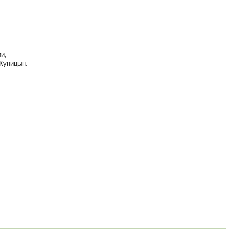
и,
 Куницын.