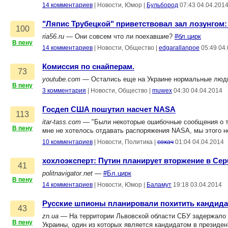
14 комментариев
|
Новости, Юмор
|
Бульбород
07:43 04.04.201
"Ляпис Трубецкой" приветствовал зал лозунгом:
100
ria56.ru
— Они совсем что ли поехавшие?
#бл.цирк
В пену
14 комментариев
|
Новости, Общество
|
edgarallanpoe
05:49 04
Комиссия по снайперам.
73
youtube.com
— Остались еще на Украине нормальные люд
В пену
3 комментария
|
Новости, Общество
|
muwex
04:30 04.04.2014
Госдеп США пошутил насчет NASA
113
itar-tass.com
— "Были некоторые ошибочные сообщения о том
В пену
мне не хотелось отдавать распоряжения NASA, мы этого 
10 комментариев
|
Новости, Политика
|
сохач
01:04 04.04.2014
хохлоэксперт: Путин планирует вторжение в С
41
politnavigator.net
—
#Бл.цирк
В пену
14 комментариев
|
Новости, Юмор
|
Баламут
19:18 03.04.2014
Русские шпионы планировали похитить кандида
43
zn.ua
— На территории Львовской области СБУ задержало д
В пену
Украины, один из которых является кандидатом в президе