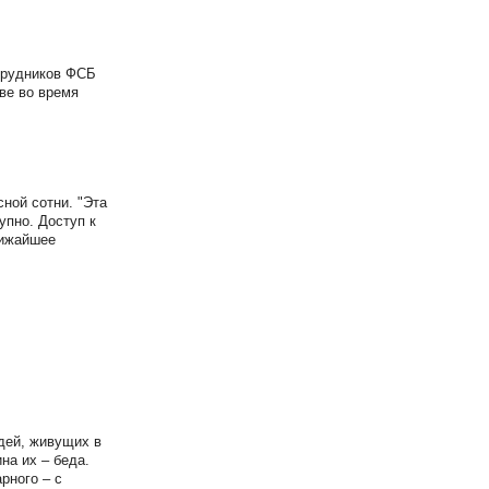
отрудников ФСБ
ве во время
ной сотни. "Эта
упно. Доступ к
лижайшее
дей, живущих в
на их – беда.
рного – с