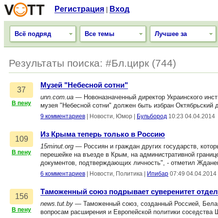
Регистрация
Вход
|
Всё подряд
Все темы
Лучшее за
Результаты поиска: #Бл.цирк (744)
Музей "Небесной сотни"
37
unn.com.ua
— Новоназначенный директор Украинского инст
В пену
музея "Небесной сотни" должен быть избран Октябрьский 
9 комментариев
|
Новости, Юмор
|
Бульбород
10:23 04.04.2014
Из Крыма теперь только в Россию
109
15minut.org
— Россиян и граждан других государств, котор
В пену
перешейке на въезде в Крым, на административной границ
документов, подтверждающих личность", - отметил Ждане
6 комментариев
|
Новости, Политика
|
Ипибар
07:49 04.04.2014
Таможенный союз подрывает суверенитет отдел
156
news.tut.by
— Таможенный союз, созданный Россией, Белар
В пену
вопросам расширения и Европейской политики соседства