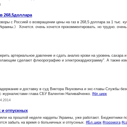
4
 в 268,5доллара
ры с Россией о возвращении цены на газ в 268,5 доллара за 1 тыс. ку
краины.》 Хочется. очень хочется прокомментировать. но трудно. очень
ерить артериальное давление и сдать анализ крови на уровень сахара и
желающим сделают флюорографию и электрокардиограмму". А также изм
4
адержание и доставку в суд Виктора Януковича и экс-главы Службы без
 с журналистами глава СБУ Валентин Наливайченко.
#бл.цирк
04.2014
 и отпускных
яли на прошлой неделе нардепы Украины, уже работают. Бюджетники п
дется забыть на время о больничных и отпускных.
#Бл.цирк
#пэрэмога
#с