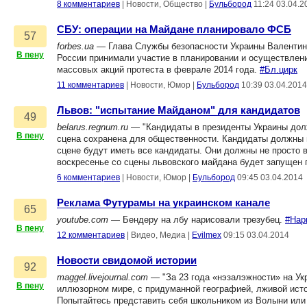
8 комментариев
|
Новости, Общество
|
Бульбород
11:24 03.04.2
СБУ: операции на Майдане планировало ФСБ
57
forbes.ua
— Глава Службы безопасности Украины Валентин Н
В пену
России принимали участие в планировании и осуществлени
массовых акций протеста в феврале 2014 года.
#Бл.цирк
11 комментариев
|
Новости, Юмор
|
Бульбород
10:39 03.04.2014
Львов: "испытание Майданом" для кандидатов
49
belarus.regnum.ru
— "Кандидаты в президенты Украины долж
В пену
сцена сохранена для общественности. Кандидаты должны п
сцене будут иметь все кандидаты. Они должны не просто 
воскресенье со сцены львовского майдана будет запущен 
6 комментариев
|
Новости, Юмор
|
Бульбород
09:45 03.04.2014
Реклама Футурамы на украинском канале
65
youtube.com
— Бендеру на лбу нарисовали трезубец.
#Нар
В пену
12 комментариев
|
Видео, Медиа
|
Evilmex
09:15 03.04.2014
Новости свидомой истории
92
maggel.livejournal.com
— "За 23 года «нэзалэжности» на Ук
В пену
иллюзорном мире, с придуманной географией, лживой истор
Попытайтесь представить себя школьником из Волыни или 