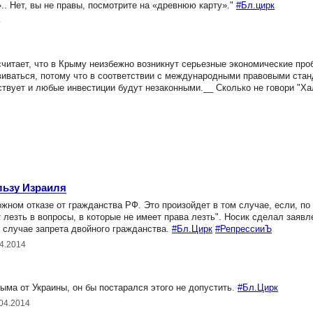
.. Нет, вы не правы, посмотрите на «древнюю карту»."
#Бл.цирк
4
читает, что в Крыму неизбежно возникнут серьезные экономические про
виваться, потому что в соответствии с международными правовыми стан
твует и любые инвестиции будут незаконными.__ Сколько не говори "Хал
льзу Израиля
ном отказе от гражданства РФ. Это произойдет в том случае, если, по
т лезть в вопросы, в которые не имеет права лезть". Носик сделал заявл
в случае запрета двойного гражданства.
#Бл.Цирк
#РепрессииЪ
04.2014
ма от Украины, он бы постарался этого не допустить.
#Бл.Цирк
.04.2014