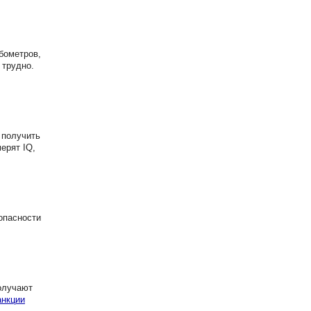
бометров,
 трудно.
 получить
ерят IQ,
опасности
олучают
анкции