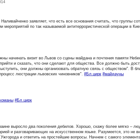
014
аливайченко заявляет, что есть все основания считать, что группы с
и мероприятий по так называемой антитеррористической операции в Кие
ны начинать визит во Львов со сцены майдана и почтения памяти Небес
рийти и сказать, что они сделают для общества. Все должно быть дост
выступить, они должны организовать обратную связь с обществом". В б
процесс люстрации львовских чиновников".
#Бл.цирк
#майдауны
команы
#Бл.цирк
раине выросло два поколения дебилов. Хорошо, скажу более мягко – лю
ией и разговаривающих на искусственном языке. Разумеется, это не ви
Ужгорода и ответить на простейшие вопросы. Начнем с самого элемента