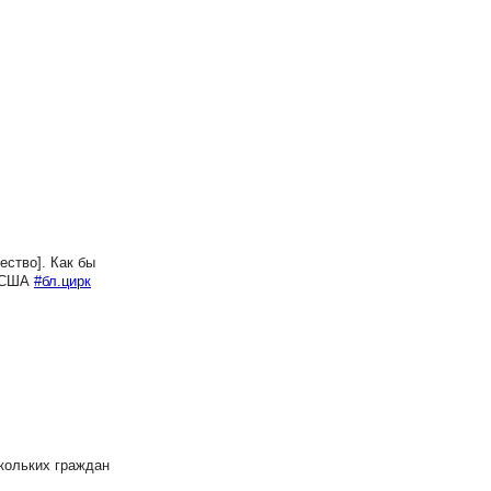
ство]. Как бы
а США
#бл.цирк
кольких граждан