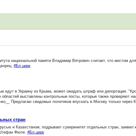
итута национальной памяти Владимир Вятрович считает, что местом дл
дворец.
#Бл.цирк
ые едут в Украину из Крыма, может ожидать штраф или депортация. "Кро
е областей выставлены контрольные посты, которые также проверяют на
нко__ Предлагаю свидомых политиков впускать в Москву только через
ьных стран
усью и Казахстаном, подрывает суверенитет отдельных стран, заявил 
 Штефан Фюле.
#Бл.цирк