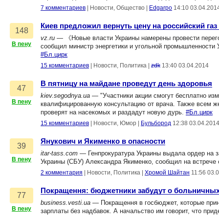
7 комментариев
|
Новости, Общество
|
Edgarpo
14:10 03.04.201
Киев предложил вернуть цену на российский газ
148
vz.ru
— 《Новые власти Украины намерены провести перегово
В пену
сообщил министр энергетики и угольной промышленности У
#Бл.цирк
15 комментариев
|
Новости, Политика
|
zdk
13:40 03.04.2014
В пятницу на майдане проведут день здоровья
47
kiev.segodnya.ua
— "Участники акции смогут бесплатно изм
В пену
квалифицированную консультацию от врача. Также всем 
проверят на насекомых и раздадут новую дурь.
#Бл.цирк
15 комментариев
|
Новости, Юмор
|
Бульбород
12:38 03.04.201
Янукович и Якименко в опасности
39
itar-tass.com
— Генпрокуратура Украины выдала ордер на з
В пену
Украины (СБУ) Александра Якименко, сообщил на встрече
2 комментария
|
Новости, Политика
|
Хромой Шайтан
11:56 03.
Покращення: бюджетники забудут о больничных
77
business.vesti.ua
— Покращення в госбюджет, которые прин
В пену
зарплаты без надбавок. А начальство им говорит, что при