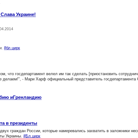
4
 Слава Украине!
.04.2014
и.
#бл.цирк
, что госдепартамент велел им так сделать [приостановить сотрудниче
не делаем!", - Мари Харф официальный представитель госдепартамент
ербию иГренландию
та в президенты
вух граждан России, которые намеревались захватить в заложники нес
нты Украины.
#Бл.цирк