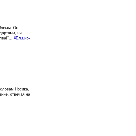
блемы. Он
дартами, ни
ва!"...
#Бл.цирк
 словам Носика,
ение, отвечая на