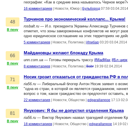
географии: «Как в средние века называлось Черное море?»
16 комментариев
|
Новости, Юмор
|
Бульбород
07:59 03.04.201
Турчинов про экономический коллапс... Крыма!
48
rosbalt.ru
— И.о. президента Украины Александр Турчинов с
В пену
отметил, что зоны замороженных конфликтов не могут раз
одно юридическое соглашение на этих территориях не дейс
5 комментариев
|
Новости, Политика
|
Ипибар
03:20 03.04.2014
Майдановцы желают блокаду Крыма
66
unn.com.ua
— Готовы перекрыть трассу
#MadMax
#Бл.цирк
В пену
8 комментариев
|
Новости, Политика
|
Babr
19:39 02.04.2014
Носик грозит отказаться от гражданства РФ в по
71
ria56.ru
— Либеральный блогер Антон Носик заявил о возмож
В пену
"одна из стран, в которой он является гражданином, начне
вопрос о том, какое гражданство он предпочтет оставить, 
22 комментария
|
Новости, Общество
|
edgarallanpoe
17:13 02.
Янукович: Я бы не допустил отделения Крыма
81
ria56.ru
— Виктор Янукович назвал трагедией отделение Кры
В пену
18 комментариев
|
Новости, Общество
|
edgarallanpoe
14:19 02