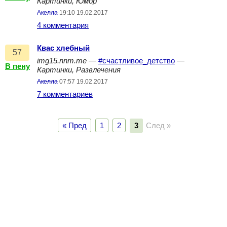
Картинки, Юмор
Акелла
19:10 19.02.2017
4 комментария
Квас хлебный
57
img15.nnm.me
—
#счастливое_детство
—
В пену
Картинки, Развлечения
Акелла
07:57 19.02.2017
7 комментариев
« Пред
1
2
3
След »