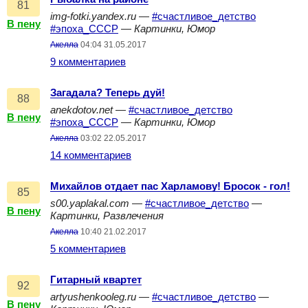
81
img-fotki.yandex.ru
—
#счастливое_детство
В пену
#эпоха_СССР
—
Картинки, Юмор
Акелла
04:04 31.05.2017
9 комментариев
Загадала? Теперь дуй!
88
anekdotov.net
—
#счастливое_детство
В пену
#эпоха_СССР
—
Картинки, Юмор
Акелла
03:02 22.05.2017
14 комментариев
Михайлов отдает пас Харламову! Бросок - гол!
85
s00.yaplakal.com
—
#счастливое_детство
—
В пену
Картинки, Развлечения
Акелла
10:40 21.02.2017
5 комментариев
Гитарный квартет
92
artyushenkooleg.ru
—
#счастливое_детство
—
В пену