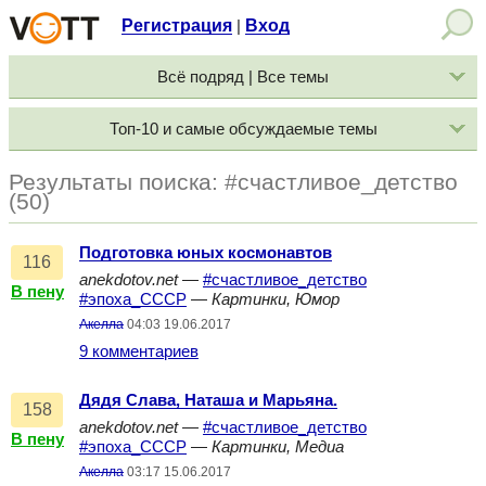
Регистрация
Вход
|
Всё подряд | Все темы
Топ-10 и самые обсуждаемые темы
Результаты поиска: #счастливое_детство
(50)
Подготовка юных космонавтов
116
anekdotov.net
—
#счастливое_детство
В пену
#эпоха_СССР
—
Картинки, Юмор
Акелла
04:03 19.06.2017
9 комментариев
Дядя Слава, Наташа и Марьяна.
158
anekdotov.net
—
#счастливое_детство
В пену
#эпоха_СССР
—
Картинки, Медиа
Акелла
03:17 15.06.2017