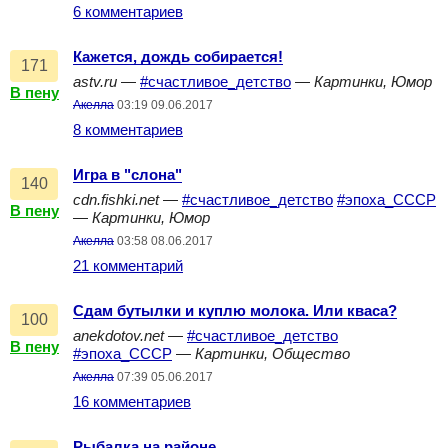
6 комментариев
Кажется, дождь собирается!
171
astv.ru
—
#счастливое_детство
—
Картинки, Юмор
В пену
Акелла
03:19 09.06.2017
8 комментариев
Игра в "слона"
140
cdn.fishki.net
—
#счастливое_детство
#эпоха_СССР
В пену
—
Картинки, Юмор
Акелла
03:58 08.06.2017
21 комментарий
Сдам бутылки и куплю молока. Или кваса?
100
anekdotov.net
—
#счастливое_детство
В пену
#эпоха_СССР
—
Картинки, Общество
Акелла
07:39 05.06.2017
16 комментариев
Рыбалка на районе