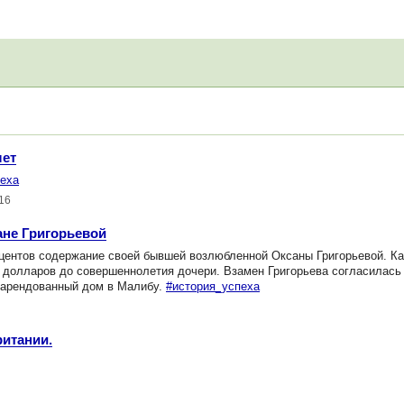
лет
пеха
016
не Григорьевой
центов содержание своей бывшей возлюбленной Оксаны Григорьевой. К
ч долларов до совершеннолетия дочери. Взамен Григорьева согласилась
в арендованный дом в Малибу.
#история_успеха
ритании.