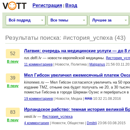
Регистрация
Вход
|
Всё подряд
Все темы
Лучшее за
Результаты поиска: #история_успеха (43)
Латвия: очередь на медицинские услуги — до 8 
52
rus.delfi.lv
— новости европейской медицины.
#история_ус
В пену
11 комментариев
|
Новости, Политика
|
Malganus
21:56 03.11.2
Мел Гибсон увеличил ежемесячный платеж Окса
39
kinonews.ru
— Мел Гибсон согласился увеличить на 50 про
В пену
издание TMZ, отныне она будет получать не 20, а 30 тыся
поместье Гибсона в городе Шерман Оуэкс и перебраться 
19 комментариев
|
Новости, Медиа
|
RRB
10:32 21.08.2016
Ирландское рабство: темная история великой Б
83
vesti.lv
—
#история_успеха
В пену
4 комментария
|
Новости, Общество
|
Dmitrij
23:06 03.08.2015