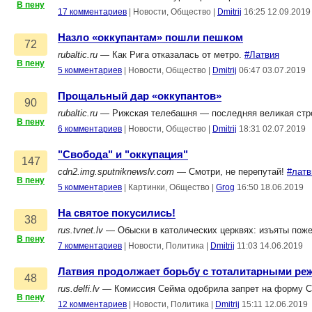
В пену
17 комментариев
|
Новости, Общество
|
Dmitrij
16:25 12.09.2019
Назло «оккупантам» пошли пешком
72
rubaltic.ru
— Как Рига отказалась от метро.
#Латвия
В пену
5 комментариев
|
Новости, Общество
|
Dmitrij
06:47 03.07.2019
Прощальный дар «оккупантов»
90
rubaltic.ru
— Рижская телебашня — последняя великая стро
В пену
6 комментариев
|
Новости, Общество
|
Dmitrij
18:31 02.07.2019
"Свобода" и "оккупация"
147
cdn2.img.sputniknewslv.com
— Смотри, не перепутай!
#латв
В пену
5 комментариев
|
Картинки, Общество
|
Grog
16:50 18.06.2019
На святое покусились!
38
rus.tvnet.lv
— Обыски в католических церквях: изъяты поже
В пену
7 комментариев
|
Новости, Политика
|
Dmitrij
11:03 14.06.2019
Латвия продолжает борьбу с тоталитарными р
48
rus.delfi.lv
— Комиссия Сейма одобрила запрет на форму СС
В пену
12 комментариев
|
Новости, Политика
|
Dmitrij
15:11 12.06.2019