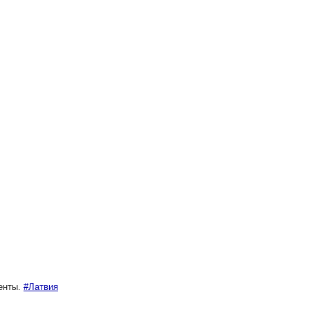
енты.
#Латвия