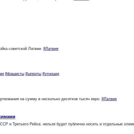
йка советской Латвии.
#Латвия
ия
#фашисты
#шпроты
#этноцид
ртвования на сумму в несколько десятков тысяч евро.
#Латвия
ежимами
СР и Третьего Рейха: нельзя будет публично носить и отдельные элем