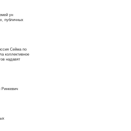
емей ун
х, публичных
иссия Сейма по
ла коллективное
тов надавят
и Ринкевич
ных