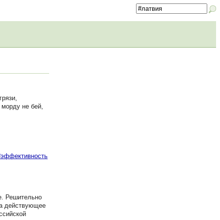
грязи,
 морду не бей,
#эффективность
е. Решительно
на действующее
оссийской