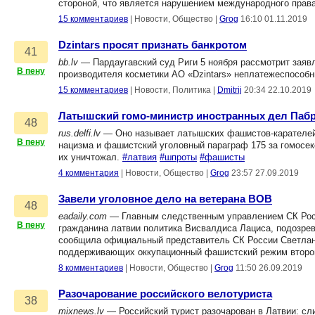
стороной, что является нарушением международного прав
15 комментариев
|
Новости, Общество
|
Grog
16:10 01.11.2019
Dzintars просят признать банкротом
41
bb.lv
— Пардаугавский суд Риги 5 ноября рассмотрит заяв
В пену
производителя косметики АО «Dzintars» неплатежеспособ
15 комментариев
|
Новости, Политика
|
Dmitrij
20:34 22.10.2019
Латышский гомо-министр иностранных дел Пабр
48
rus.delfi.lv
— Оно называет латышских фашистов-карателей и
В пену
нацизма и фашистский уголовный параграф 175 за гомосек
их уничтожал.
#латвия
#шпроты
#фашисты
4 комментария
|
Новости, Общество
|
Grog
23:57 27.09.2019
Завели уголовное дело на ветерана ВОВ
48
eadaily.com
— Главным следственным управлением СК Росс
В пену
гражданина латвии политика Висвалдиса Лациса, подозрева
сообщила официальный представитель СК России Светлана
поддерживающих оккупационный фашистский режим второг
8 комментариев
|
Новости, Общество
|
Grog
11:50 26.09.2019
Разочарование российского велотуриста
38
mixnews.lv
— Российский турист разочарован в Латвии: сл