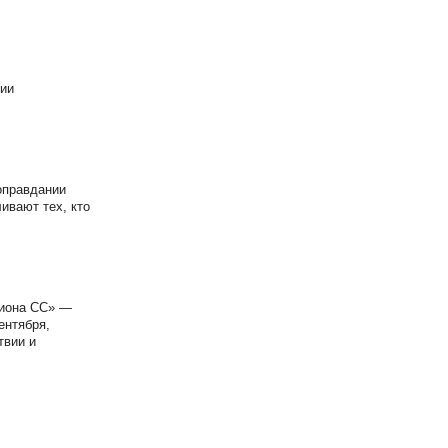
нии
оправдании
ивают тех, кто
гиона СС» —
ентября,
твии и