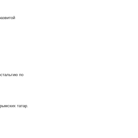
развитой
остальгию по
рымских татар.