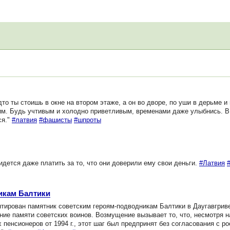
то ты стоишь в окне на втором этаже, а он во дворе, по уши в дерьме и 
им. Будь учтивым и холодно приветливым, временами даже улыбнись. В
ся."
#латвия
#фашисты
#шпроты
ется даже платить за то, что они доверили ему свои деньги.
#Латвия
икам Балтики
нтирован памятник советским героям-подводникам Балтики в Даугавгрив
ние памяти советских воинов. Возмущение вызывает то, что, несмотря 
пенсионеров от 1994 г., этот шаг был предпринят без согласования с р