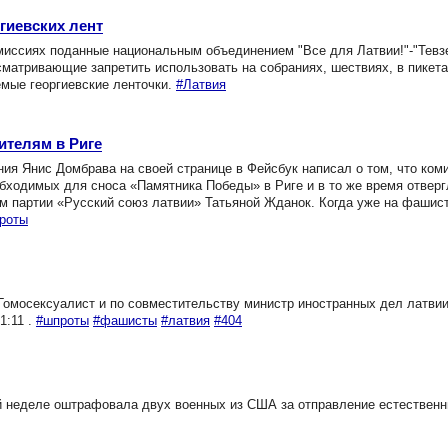
гиевских лент
миссиях поданные национальным объединением "Все для Латвии!"-"Тевз
матривающие запретить использовать на собраниях, шествиях, в пикета
емые георгиевские ленточки.
#Латвия
ителям в Риге
я Янис Домбрава на своей странице в Фейсбук написал о том, что ком
бходимых для сноса «Памятника Победы» в Риге и в то же время отверг
ом партии «Русский союз латвии» Татьяной Жданок. Когда уже на фашис
роты
Гомосексуалист и по совместительству министр иностранных дел латви
1:11 .
#шпроты
#фашисты
#латвия
#404
 неделе оштрафовала двух военных из США за отправление естествен