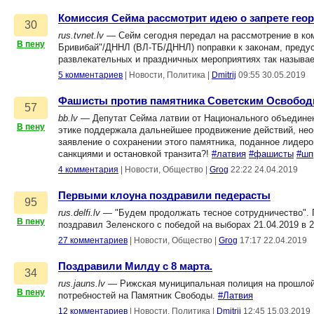
Комиссия Сейма рассмотрит идею о запрете геор
30
rus.tvnet.lv
— Сейм сегодня передал на рассмотрение в ко
В пену
Бривибай"/ДННЛ (ВЛ-ТБ/ДННЛ) поправки к законам, предус
развлекательных и праздничных мероприятиях так называ
5 комментариев
|
Новости, Политика
|
Dmitrij
09:55 30.05.2019
Фашисты против памятника Советским Освобод
57
bb.lv
— Депутат Сейма латвии от Национального объединени
В пену
этике поддержала дальнейшее продвижение действий, нео
заявление о сохранении этого памятника, поданное лидер
санкциями и остановкой транзита?!
#латвия
#фашисты
#шп
4 комментария
|
Новости, Общество
|
Grog
22:22 24.04.2019
Первыми клоуна поздравили педерасты
95
rus.delfi.lv
— "Будем продолжать тесное сотрудничество". 
В пену
поздравил Зеленского с победой на выборах 21.04.2019 в 2
27 комментариев
|
Новости, Общество
|
Grog
17:17 22.04.2019
Поздравили Милду с 8 марта.
34
rus.jauns.lv
— Рижская муниципальная полиция на прошлой
В пену
потребностей на Памятник Свободы.
#Латвия
12 комментариев
|
Новости, Политика
|
Dmitrij
12:45 15.03.2019