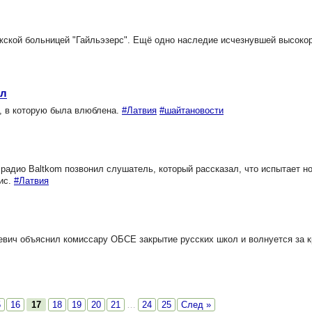
ской больницей "Гайльэзерс". Ещё одно наследие исчезнувшей высоко
ол
, в которую была влюблена.
#Латвия
#шайтановости
адио Baltkom позвонил слушатель, который рассказал, что испытает н
ис.
#Латвия
вич объяснил комиссару ОБСЕ закрытие русских школ и волнуется за к
5
16
17
18
19
20
21
…
24
25
След »