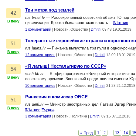
Три метра под землей
42
rus.tvnet.lv
— Рассекреченный советский объект ГО под риж
В пену
цивилизации. Крепка была советская власть...
#Латвия
1 комментарий
|
Новости, Общество
|
Dmitrij
09:48 19.01.2019
Толерантные европейские страсти и короткоств
51
rus.jauns.lv
— Рижанка выпустила три пули в однокурсницу
В пену
12 комментариев
|
Новости, Общество
|
Dmitrij
13:09 18.01.2019
«Я латыш! Ностальгирую по СССР»
54
vesti.bb.lv
— В эфир программы «Вечерний интерактив» на р
В пену
советскому времени. Звонивший представился именем Юр
10 комментариев
|
Новости, Общество
|
Dmitrij
21:23 21.12.2018
Ринкевич и комиссар ОБСЕ
51
rus.delfi.lv
— Министр иностранных дел Латвии Эдгар Ринке
В пену
#Латвия
#хуцпа
3 комментария
|
Новости, Политика
|
Dmitrij
09:15 07.12.2018
« Пред
1
2
…
13
14
1