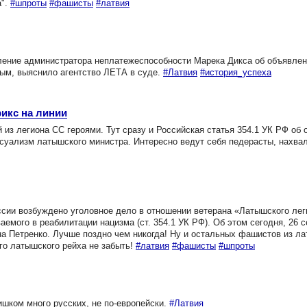
а".
#шпроты
#фашисты
#латвия
ление администратора неплатежеспособности Марека Дикcа об объявле
ным, выяснило агентство ЛЕТА в суде.
#Латвия
#история_успеха
икс на линии
з легиона СС героями. Тут сразу и Российская статья 354.1 УК РФ об 
суализм латышского министра. Интересно ведут себя педерасты, нахвал
ии возбуждено уголовное дело в отношении ветерана «Латышского ле
емого в реабилитации нацизма (ст. 354.1 УК РФ). Об этом сегодня, 26 с
 Петренко. Лучше поздно чем никогда! Ну и остальных фашистов из ла
о латышского рейха не забыть!
#латвия
#фашисты
#шпроты
ишком много русских, не по-европейски.
#Латвия