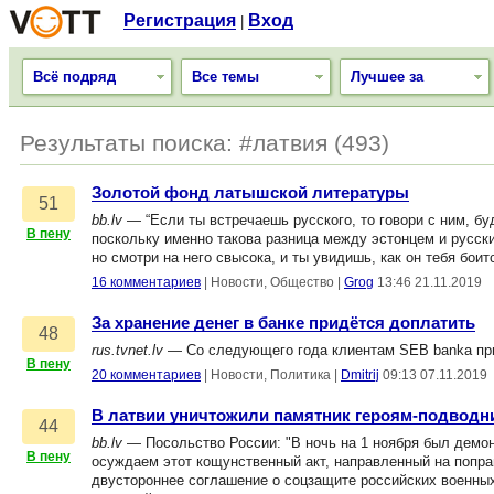
Регистрация
Вход
|
Всё подряд
Все темы
Лучшее за
Результаты поиска: #латвия (493)
Золотой фонд латышской литературы
51
bb.lv
— “Если ты встречаешь русского, то говори с ним, буд
В пену
поскольку именно такова разница между эстонцем и русск
но смотри на него свысока, и ты увидишь, как он тебя боит
16 комментариев
|
Новости, Общество
|
Grog
13:46 21.11.2019
За хранение денег в банке придётся доплатить
48
rus.tvnet.lv
— Со следующего года клиентам SEB banka прид
В пену
20 комментариев
|
Новости, Политика
|
Dmitrij
09:13 07.11.2019
В латвии уничтожили памятник героям-подводн
44
bb.lv
— Посольство России: "В ночь на 1 ноября был демо
В пену
осуждаем этот кощунственный акт, направленный на попра
двустороннее соглашение о соцзащите российских военных 