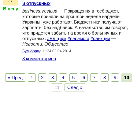
77
и отпускных
В пену
business.vesti.ua
— Покращення в госбюджет,
которые приняли на прошлой неделе нардепы
Украины, уже работают. Бюджетники получают
зарплаты без надбавок. А начальство им говорит,
что придется забыть на время о больничных и
отпускных.
#Бл.цирк
#пэрэмога
#санкции
—
Новости, Общество
Бульбород
11:24 03.04.2014
8 комментариев
« Пред
1
2
3
4
5
6
7
8
9
10
11
След »