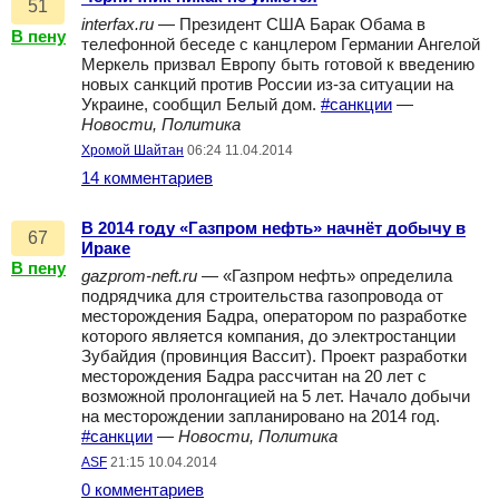
51
interfax.ru
— Президент США Барак Обама в
В пену
телефонной беседе с канцлером Германии Ангелой
Меркель призвал Европу быть готовой к введению
новых санкций против России из-за ситуации на
Украине, сообщил Белый дом.
#санкции
—
Новости, Политика
Хромой Шайтан
06:24 11.04.2014
14 комментариев
В 2014 году «Газпром нефть» начнёт добычу в
67
Ираке
В пену
gazprom-neft.ru
— «Газпром нефть» определила
подрядчика для строительства газопровода от
месторождения Бадра, оператором по разработке
которого является компания, до электростанции
Зубайдия (провинция Вассит). Проект разработки
месторождения Бадра рассчитан на 20 лет с
возможной пролонгацией на 5 лет. Начало добычи
на месторождении запланировано на 2014 год.
#санкции
—
Новости, Политика
ASF
21:15 10.04.2014
0 комментариев