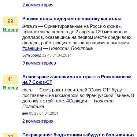
2 комментария
Россия стала лидером по притоку капитала
99
lenta.ru
— Ориентированные на Россию фонды
В пену
привлекли за неделю до 2 апреля 120 миллионов
долларов, оказавшись на первом месте среди всех
фондов, работающих с развивающимися рынками.
#санкции
—
Новости, Политика
Бульбород
12:48 04.04.2014
9 комментариев
Arianespace заключила контракт с Роскосмосом
41
на 7 Союз-СТ
В пену
ria.ru
— Семь ракет-носителей "Союз-СТ" будут
поставлены на космодром во Французской Гвиане. В
догонку к
этой
теме.
#Санкции
—
Новости,
Политика
zdk
05:28 04.04.2014
2 комментария
Покращення: бюджетники забудут о больничных