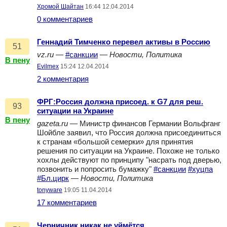
Хромой Шайтан
16:44 12.04.2014
0 комментариев
Геннадий Тимченко перевел активы в Россию
51
vz.ru
—
#санкции
—
Новости, Политика
В пену
Evilmex
15:24 12.04.2014
2 комментария
ФРГ:Россия должна присоед. к G7 для реш.
93
ситуации на Украине
В пену
gazeta.ru
— Министр финансов Германии Вольфганг
Шойбле заявил, что Россия должна присоединиться
к странам «большой семерки» для принятия
решения по ситуации на Украине. Похоже не только
хохлы действуют по принципу "насрать под дверью,
позвонить и попросить бумажку"
#санкции
#хуцпа
#Бл.цирк
—
Новости, Политика
tonyware
19:05 11.04.2014
17 комментариев
Черничник никак не уймётся