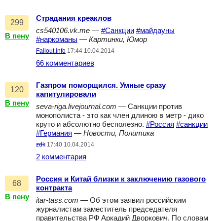
Страдания креаклов
299
cs540106.vk.me
—
#Санкции
#майдауны
В пену
#наркоманы
—
Картинки, Юмор
Fallout.info
17:44 10.04.2014
66 комментариев
Газпром поморщился. Умные сразу
120
капитулировали
В пену
seva-riga.livejournal.com
— Санкции против
монополиста - это как член длиною в метр - дико
круто и абсолютно бесполезно.
#Россия
#санкции
#Германия
—
Новости, Политика
zdk
17:40 10.04.2014
2 комментария
Россия и Китай близки к заключению газового
68
контракта
В пену
itar-tass.com
— Об этом заявил российским
журналистам заместитель председателя
правительства РФ Аркадий Дворкович. По словам