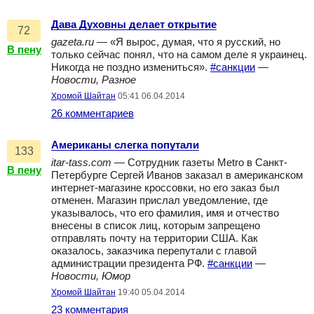
Дава Духовны делает открытие
72
gazeta.ru
— «Я вырос, думая, что я русский, но
В пену
только сейчас понял, что на самом деле я украинец.
Никогда не поздно измениться».
#санкции
—
Новости, Разное
Хромой Шайтан
05:41 06.04.2014
26 комментариев
Американы слегка попутали
133
itar-tass.com
— Сотрудник газеты Metro в Санкт-
В пену
Петербурге Сергей Иванов заказал в американском
интернет-магазине кроссовки, но его заказ был
отменен. Магазин прислал уведомление, где
указывалось, что его фамилия, имя и отчество
внесены в список лиц, которым запрещено
отправлять почту на территории США. Как
оказалось, заказчика перепутали с главой
администрации президента РФ.
#санкции
—
Новости, Юмор
Хромой Шайтан
19:40 05.04.2014
23 комментария