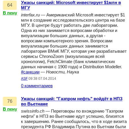
Ужасы санкций: Microsoft инвестирует $1млн в
64
МГУ
В пену
interfax.ru
— Американский Microsoft инвестирует $1
млн в создание исследовательского центра на базе
МГУ. В центре будут работать две лаборатории.
Одна из них занимается вопросами обработки и
визуализации больших данных, а другая -
вопросами компьютерного зрения. Вопросами
визуализации больших данных занимается
лаборатория ВМиК МГУ, которая уже разрабатывает
сервисы ChronoZoom (визуализация всей
хронологии), FetchClimate (банк климатических
данных начиная с 1900 года) и Distribution Modeller.
#санкции
—
Новости, Наука
ASF
09:38 07.04.2014
0 комментариев
Ужасы санкций: "Газпром нефть" войдёт в НПЗ
76
во Вьетнаме
В пену
swissinfo.ch
— Переговоры по вхождению "Газпром
нефти" в НПЗ во Вьетнаме идут успешно, близятся
к завершению. Ранее сообщалось, что в ходе визита
президента РФ Владимира Путина во Вьетнам были