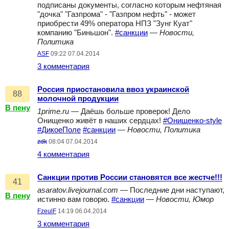
подписаны документы, согласно которым нефтяная
"дочка" "Газпрома" - "Газпром нефть" - может
приобрести 49% оператора НПЗ "Зунг Куат"
компанию "Биньшон".
#санкции
—
Новости,
Политика
ASF
09:22 07.04.2014
3 комментария
Россия приостановила ввоз украинской
88
молочной продукции
В пену
1prime.ru
— Даёшь больше проверок! Дело
Онищенко живёт в наших сердцах!
#Онищенко-style
#ДикоеПоле
#санкции
—
Новости, Политика
zdk
08:04 07.04.2014
4 комментария
Санкции против России становятся все жестче!!!
41
asaratov.livejournal.com
— Последние дни наступают,
В пену
истинно вам говорю.
#санкции
—
Новости, Юмор
FzeulF
14:19 06.04.2014
3 комментария