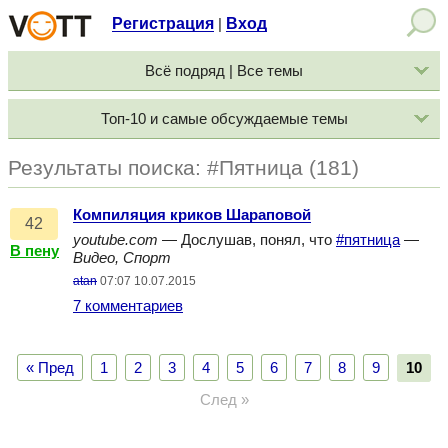
Регистрация
Вход
|
Всё подряд | Все темы
Топ-10 и самые обсуждаемые темы
Результаты поиска: #Пятница (181)
Компиляция криков Шараповой
42
youtube.com
— Дослушав, понял, что
#пятница
—
В пену
Видео, Спорт
atan
07:07 10.07.2015
7 комментариев
« Пред
1
2
3
4
5
6
7
8
9
10
След »