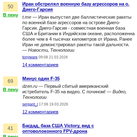
Иран обстрелял военную базу агрессоров на о.
50
Диего-Гарсия
В пену
t.me
— Иран выпустил две баллистические ракеты
по военной базе агрессоров на острове Диего-
Гарсия. Диего-Гарсия - совместная военная база
США и Британии в Индийском океане, расположеннa
более чем в 4 тысячах километров от Ирана. Ранее
Иран не демонстрировал ракеты такой дальности.
—
Новости, Технологии
tonyware
09:08 21.03.2026
14 комментариев
Минус один F-35
69
dzen.ru
— Первый сбитый американский
В пену
истребитель F-35 на видео. С почином! —
Видео,
Технологии
sergant_l
17:06 19.03.2026
12 комментариев
Багдад, база США Victory, вид с
41
оптоволоконного FPV-дрона
В пену