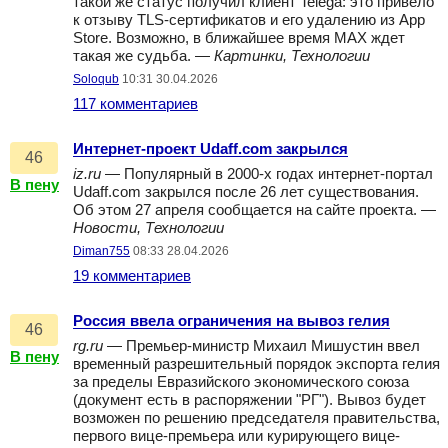
такой же статус получил клиент Telega: это привело
к отзыву TLS-сертификатов и его удалению из App
Store. Возможно, в ближайшее время MAX ждет
такая же судьба. —
Картинки, Технологии
Soloqub
10:31 30.04.2026
117 комментариев
Интернет-проект Udaff.com закрылся
46
iz.ru
— Популярный в 2000-х годах интернет-портал
В пену
Udaff.com закрылся после 26 лет существования.
Об этом 27 апреля сообщается на сайте проекта. —
Новости, Технологии
Diman755
08:33 28.04.2026
19 комментариев
Россия ввела ограничения на вывоз гелия
46
rg.ru
— Премьер-министр Михаил Мишустин ввел
В пену
временный разрешительный порядок экспорта гелия
за пределы Евразийского экономического союза
(документ есть в распоряжении "РГ"). Вывоз будет
возможен по решению председателя правительства,
первого вице-премьера или курирующего вице-