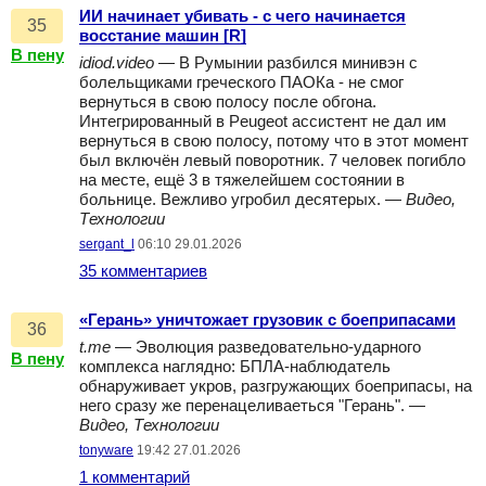
ИИ начинает убивать - с чего начинается
35
восстание машин [R]
В пену
idiod.video
— В Румынии разбился минивэн с
болельщиками греческого ПАОКа - не смог
вернуться в свою полосу после обгона.
Интегрированный в Peugeot ассистент не дал им
вернуться в свою полосу, потому что в этот момент
был включён левый поворотник. 7 человек погибло
на месте, ещё 3 в тяжелейшем состоянии в
больнице. Вежливо угробил десятерых. —
Видео,
Технологии
sergant_l
06:10 29.01.2026
35 комментариев
«Герань» уничтожает грузовик с боеприпасами
36
t.me
— Эволюция разведовательно-ударного
В пену
комплекса наглядно: БПЛА-наблюдатель
обнаруживает укров, разгружающих боеприпасы, на
него сразу же перенацеливаеться "Герань". —
Видео, Технологии
tonyware
19:42 27.01.2026
1 комментарий