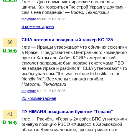
t.me
— Дрон применяют иракские ополченцы-
шииты. Как говориться "не строй Украину другому -
сам в нее попадешь" —
Видео, Технологии
tonyware
09:08 15.03.2026
6 комментариев
США потеряли воздушный танкер KC-135
66
t.me
— Иранцы утверждают что сбили их союзники
В пену
в Ираке: "Представитель Центрального командного
пункта Хатам аль-Анбия КСИР: американский
самолёт-заправщик был поражён системами ПВО
на западе Ирака и разбился". США утверждают что
якобы упал сам: "this was not due to hostile fire or
friendly fire". Все члены экипажа погибли. —
Новости, Технологии
tonyware
01:12 13.03.2026
29 комментариев
ПУ HIMARS поздравили букетом "Герани"
41
t.me
— Расчёты «Герань-2» войск БПС уничтожили
В пену
огневую позицию РЗСО «Химарс» в Харьковской
области. Видео маленькое, просматривается в