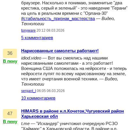
браузере. Насколько я понимаю, знаменитые "два
крестика, серый и зеленый" - это наведение "Герани"
на цель в реальном времени с "Орлана-30"
#стабильность_признак_мастерства
—
Видео,
Технологии
tonyware
20:12 08.03.2026
5 комментариев
Нарисованные самолеты работают!
36
idiod.video
— Вот вы смеялись над нашими
В пену
нарисованными самолетами - а это работает!
Военщина США положилась на нейросети - и теперь
нейросети лупят по всему нарисованному на земле,
что имеет очертания военной техники. —
Видео,
Технологии
sergant_l
06:05 06.03.2026
10 комментариев
HIMARS в районе н.п.Кочеток,Чугуевский район
47
Харьковская обл
В пену
t.me
— "Искандер" уничтожил очередную РСЗО
"Хаймарс" в Харьковской области. В районе н.п.