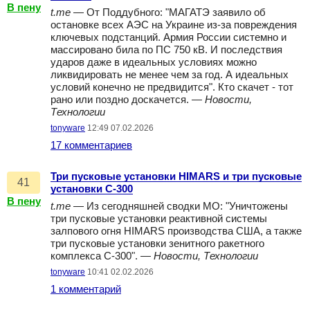
В пену
t.me
— От Поддубного: "МАГАТЭ заявило об
остановке всех АЭС на Украине из-за повреждения
ключевых подстанций. Армия России системно и
массировано била по ПС 750 кВ. И последствия
ударов даже в идеальных условиях можно
ликвидировать не менее чем за год. А идеальных
условий конечно не предвидится". Кто скачет - тот
рано или поздно доскачется. —
Новости,
Технологии
tonyware
12:49 07.02.2026
17 комментариев
Три пусковые установки HIMARS и три пусковые
41
установки С-300
В пену
t.me
— Из сегодняшней сводки МО: "Уничтожены
три пусковые установки реактивной системы
залпового огня HIMARS производства США, а также
три пусковые установки зенитного ракетного
комплекса С-300". —
Новости, Технологии
tonyware
10:41 02.02.2026
1 комментарий