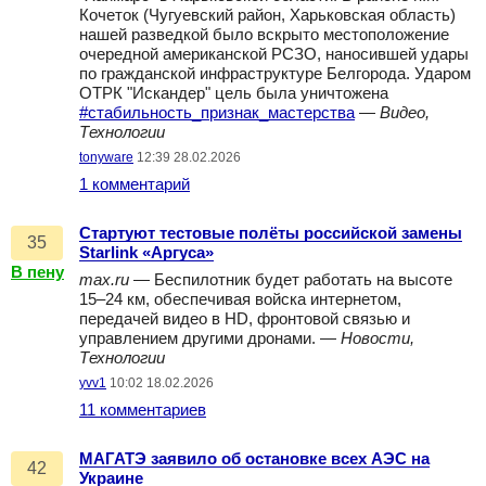
Кочеток (Чугуевский район, Харьковская область)
нашей разведкой было вскрыто местоположение
очередной американской РСЗО, наносившей удары
по гражданской инфраструктуре Белгорода. Ударом
ОТРК "Искандер" цель была уничтожена
#стабильность_признак_мастерства
—
Видео,
Технологии
tonyware
12:39 28.02.2026
1 комментарий
Cтартуют тестовые полёты российской замены
35
Starlink «Аргуса»
В пену
max.ru
— Беспилотник будет работать на высоте
15–24 км, обеспечивая войска интернетом,
передачей видео в HD, фронтовой связью и
управлением другими дронами. —
Новости,
Технологии
yvv1
10:02 18.02.2026
11 комментариев
МАГАТЭ заявило об остановке всех АЭС на
42
Украине