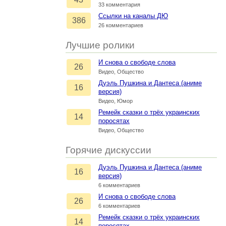
33 комментария
Ссылки на каналы ДЮ
386
26 комментариев
Лучшие ролики
И снова о свободе слова
26
Видео, Общество
Дуэль Пушкина и Дантеса (аниме
16
версия)
Видео, Юмор
Ремейк сказки о трёх украинских
14
поросятах
Видео, Общество
Горячие дискуссии
Дуэль Пушкина и Дантеса (аниме
16
версия)
6 комментариев
И снова о свободе слова
26
6 комментариев
Ремейк сказки о трёх украинских
14
поросятах