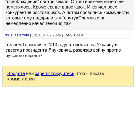
"освобождение" святой земли. С того времени ничего не
поменялось. Кроме средств доставок. И кончал всех
конкурентов ростовщиков. А потом появились коммунисты,
которые ему подарили эту "святую" землю и он
немедленно начал геноцид там.
#18
asterroid
| 13:10 10.07.2026 | Кому: Всем
а зачем Германия в 2013 году вторглась на Украину и
свергла президента Януковича, развязав войну против
русского народа?
Войдите
или
зарегистрируйтесь
чтобы писать
комментарии.