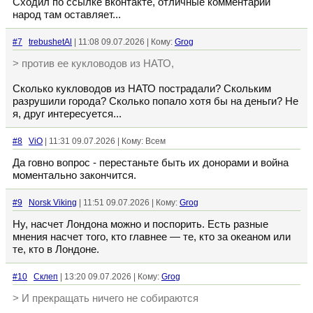
Сходил по ссылке вконтакте, отличные комментарии
народ там оставляет...
#7
trebushetAl
| 11:08 09.07.2026 | Кому:
Grog
> против ее кукловодов из НАТО,
Сколько кукловодов из НАТО пострадали? Скольким
разрушили города? Сколько попало хотя бы на деньги? Не
я, друг интересуется...
#8
ViO
| 11:31 09.07.2026 | Кому: Всем
Да говно вопрос - перестаньте быть их донорами и война
моментально закончится.
#9
Norsk Viking
| 11:51 09.07.2026 | Кому:
Grog
Ну, насчет Лондона можно и поспорить. Есть разные
мнения насчет того, кто главнее — те, кто за океаном или
те, кто в Лондоне.
#10
Склеп
| 13:20 09.07.2026 | Кому:
Grog
> И прекращать ничего не собираются