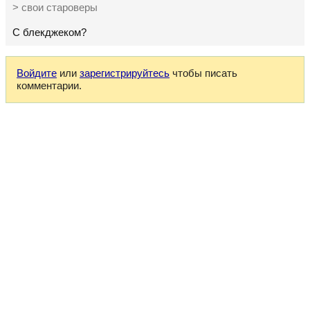
> свои староверы
С блекджеком?
Войдите
или
зарегистрируйтесь
чтобы писать
комментарии.