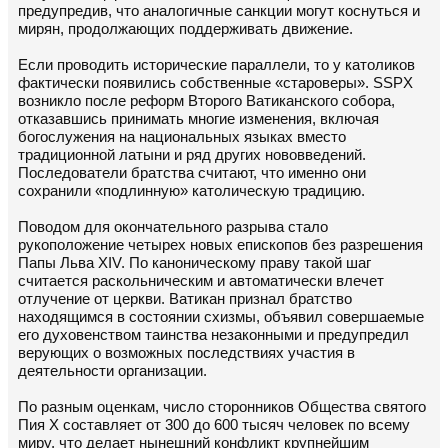
предупредив, что аналогичные санкции могут коснуться и
мирян, продолжающих поддерживать движение.
Если проводить исторические параллели, то у католиков
фактически появились собственные «староверы». SSPX
возникло после реформ Второго Ватиканского собора,
отказавшись принимать многие изменения, включая
богослужения на национальных языках вместо
традиционной латыни и ряд других нововведений.
Последователи братства считают, что именно они
сохранили «подлинную» католическую традицию.
Поводом для окончательного разрыва стало
рукоположение четырех новых епископов без разрешения
Папы Льва XIV. По каноническому праву такой шаг
считается раскольническим и автоматически влечет
отлучение от церкви. Ватикан признал братство
находящимся в состоянии схизмы, объявил совершаемые
его духовенством таинства незаконными и предупредил
верующих о возможных последствиях участия в
деятельности организации.
По разным оценкам, число сторонников Общества святого
Пия X составляет от 300 до 600 тысяч человек по всему
миру, что делает нынешний конфликт крупнейшим