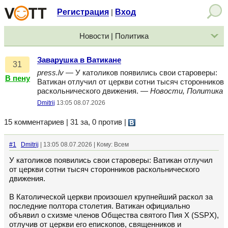
Регистрация
Вход
|
Новости | Политика
Заварушка в Ватикане
31
press.lv
— У католиков появились свои староверы:
В пену
Ватикан отлучил от церкви сотни тысяч сторонников
раскольнического движения. —
Новости, Политика
Dmitrij
13:05 08.07.2026
15 комментариев | 31 за, 0 против
|
#1
Dmitrij
| 13:05 08.07.2026 | Кому: Всем
У католиков появились свои староверы: Ватикан отлучил
от церкви сотни тысяч сторонников раскольнического
движения.
В Католической церкви произошел крупнейший раскол за
последние полтора столетия. Ватикан официально
объявил о схизме членов Общества святого Пия X (SSPX),
отлучив от церкви его епископов, священников и