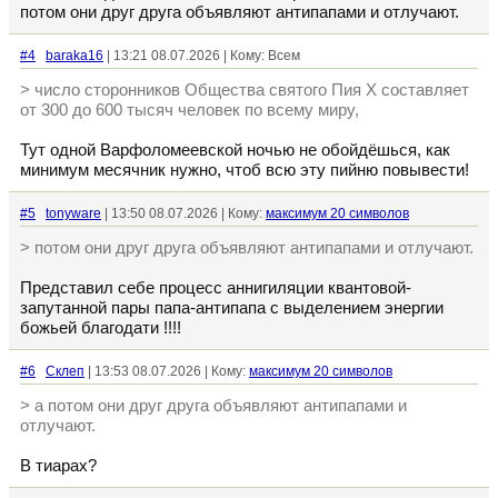
потом они друг друга объявляют антипапами и отлучают.
#4
baraka16
| 13:21 08.07.2026 | Кому: Всем
> число сторонников Общества святого Пия X составляет
от 300 до 600 тысяч человек по всему миру,
Тут одной Варфоломеевской ночью не обойдёшься, как
минимум месячник нужно, чтоб всю эту пийню повывести!
#5
tonyware
| 13:50 08.07.2026 | Кому:
максимум 20 символов
> потом они друг друга объявляют антипапами и отлучают.
Представил себе процесс аннигиляции квантовой-
запутанной пары папа-антипапа с выделением энергии
божьей благодати !!!!
#6
Склеп
| 13:53 08.07.2026 | Кому:
максимум 20 символов
> а потом они друг друга объявляют антипапами и
отлучают.
В тиарах?