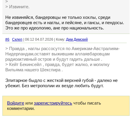
>
> Извините.
Не извиняйся, бандеровцы не только хохлы, среди
бандеровцев есть и наглы, и пейсяне, и гансы, и пендосы.
Это же про идеологию, ане про национальность.
#6
Склеп
| 06:12 04.07.2026 | Кому:
Дим Димский
> Правда , наглы рассосутся по Америкам-Австралиям-
Нидерландам,оставят выжившим аллаявбаровцам
радиоактивный остров и будут гадить дальше .
> Кейт Бекинсейл , правда, будет жалко, и могилку
Вильяма нашего Шекспира .
Элитарное быдло с жесткой верхней губой - далеко не
убежит. Без метрополии их везде любить будут.
Войдите
или
зарегистрируйтесь
чтобы писать
комментарии.