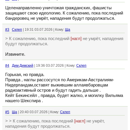
Целенаправленно уничтожая гражданских, фашисты
защищают свою идеологию. К сожалению, пока последний
бандеровец не умрёт, нападения будут продолжаться.
#3
Склеп
| 19:31 03.07.2026 | Кому:
Ща
> К сожалению, пока последний
[нагл]
не умрёт, нападения
будут продолжаться.
Извините.
#4
Дим Димский
| 19:36 03.07.2026 | Кому:
Склеп
Горькая, но правда.
Правда , наглы рассосутся по Америкам-Австралиям-
Нидерландам,оставят выжившим аллаявбаровцам
радиоактивный остров и будут гадить дальше .
Кейт Бекинсейл , правда, будет жалко, и могилку Вильяма
нашего Шекспира .
#5
Ща
| 20:40 03.07.2026 | Кому:
Склеп
> > К сожалению, пока последний
[нагл]
не умрёт,
нападения будут продолжаться.