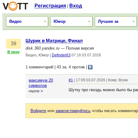
Регистрация
Вход
|
Видео
Юмор
Лучшее за
Шурик в Матрице, Финал
39
disk.360.yandex.ru
— Полная версия
В пену
Видео, Юмор
|
Definder63
07:16 03.07.2026
1 комментарий | 43 за, 4 против
|
максимум 20
#1
| 17:09 03.07.2026 | Кому: Всем
символов
Шутку про гвоздь можно было бы рас
»
надзор
Войдите
или
зарегистрируйтесь
чтобы писать комментар