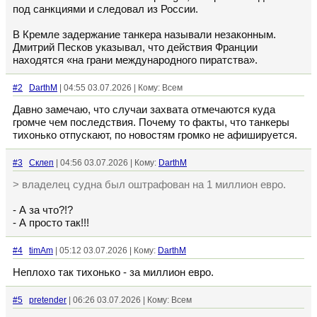
под санкциями и следовал из России.
В Кремле задержание танкера называли незаконным.
Дмитрий Песков указывал, что действия Франции
находятся «на грани международного пиратства».
#2
DarthM
| 04:55 03.07.2026 | Кому: Всем
Давно замечаю, что случаи захвата отмечаются куда
громче чем последствия. Почему то факты, что танкеры
тихонько отпускают, по новостям громко не афишируется.
#3
Склеп
| 04:56 03.07.2026 | Кому:
DarthM
> владелец судна был оштрафован на 1 миллион евро.
- А за что?!?
- А просто так!!!
#4
timAm
| 05:12 03.07.2026 | Кому:
DarthM
Неплохо так тихонько - за миллион евро.
#5
pretender
| 06:26 03.07.2026 | Кому: Всем