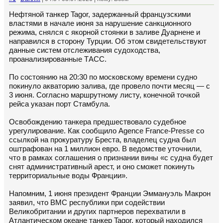
Нефтяной танкер Tagor, задержанный французскими
властями в начале июня за нарушение санкционного
режима, снялся с якорной стоянки в заливе Дуарнене и
направился в сторону Турции. Об этом свидетельствуют
данные систем отслеживания судоходства,
проанализированные ТАСС.
По состоянию на 20:30 по московскому времени судно
покинуло акваторию залива, где провело почти месяц — с
3 июня. Согласно маршрутному листу, конечной точкой
рейса указан порт Стамбула.
Освобождению танкера предшествовало судебное
урегулирование. Как сообщило Agence France-Presse со
ссылкой на прокуратуру Бреста, владелец судна был
оштрафован на 1 миллион евро. В ведомстве уточнили,
что в рамках соглашения о признании вины «с судна будет
снят административный арест, и оно сможет покинуть
территориальные воды Франции».
Напомним, 1 июня президент Франции Эммануэль Макрон
заявил, что ВМС республики при содействии
Великобритании и других партнеров перехватили в
Атлантическом океане танкер Tagor, который находился