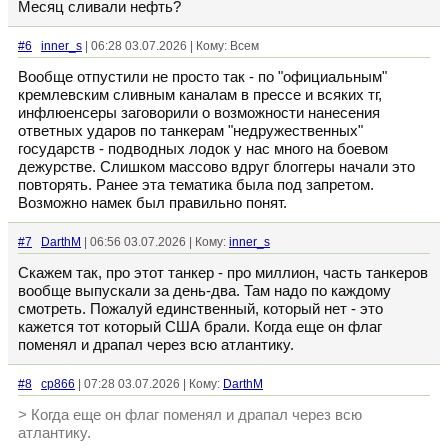
Месяц сливали нефть?
#6
inner_s
| 06:28 03.07.2026 | Кому: Всем
Вообще отпустили не просто так - по "официальным"
кремлевским сливным каналам в прессе и всяких тг,
инфлюенсеры заговорили о возможности нанесения
ответных ударов по танкерам "недружественных"
государств - подводных лодок у нас много на боевом
дежурстве. Слишком массово вдруг блоггеры начали это
повторять. Ранее эта тематика была под запретом.
Возможно намек был правильно понят.
#7
DarthM
| 06:56 03.07.2026 | Кому:
inner_s
Скажем так, про этот танкер - про миллион, часть танкеров
вообще выпускали за день-два. Там надо по каждому
смотреть. Пожалуй единственный, который нет - это
кажется тот который США брали. Когда еще он флаг
поменял и драпал через всю атлантику.
#8
cp866
| 07:28 03.07.2026 | Кому:
DarthM
> Когда еще он флаг поменял и драпал через всю
атлантику.