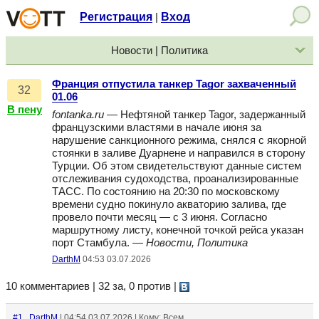
Регистрация
Вход
|
Новости | Политика
Франция отпустила танкер Tagor захваченный
32
01.06
В пену
fontanka.ru
— Нефтяной танкер Tagor, задержанный
французскими властями в начале июня за
нарушение санкционного режима, снялся с якорной
стоянки в заливе Дуарнене и направился в сторону
Турции. Об этом свидетельствуют данные систем
отслеживания судоходства, проанализированные
ТАСС. По состоянию на 20:30 по московскому
времени судно покинуло акваторию залива, где
провело почти месяц — с 3 июня. Согласно
маршрутному листу, конечной точкой рейса указан
порт Стамбула. —
Новости, Политика
DarthM
04:53 03.07.2026
10 комментариев | 32 за, 0 против
|
#1
DarthM
| 04:54 03.07.2026 | Кому: Всем