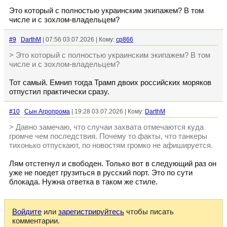
Это который с полностью украинским экипажем? В том
числе и с зохлом-владельцем?
#9
DarthM
| 07:56 03.07.2026 | Кому:
cp866
> Это который с полностью украинским экипажем? В том
числе и с зохлом-владельцем?
Тот самый. Емнип тогда Трамп двоих российских моряков
отпустил практически сразу.
#10
Сын Агропрома
| 19:28 03.07.2026 | Кому:
DarthM
> Давно замечаю, что случаи захвата отмечаются куда
громче чем последствия. Почему то факты, что танкеры
тихонько отпускают, по новостям громко не афишируется.
Лям отстегнул и свободен. Только вот в следующий раз он
уже не поедет грузиться в русский порт. Это по сути
блокада. Нужна ответка в таком же стиле.
Войдите
или
зарегистрируйтесь
чтобы писать
комментарии.