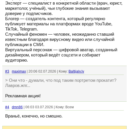
Эксперт — специалист в конкретной области (врач, юрист,
маркетолог, учёный), чьи глубокие знания вызывают
доверие у подписчиков.
Блогер — создатель контента, который регулярно
публикует материалы на платформах вроде YouTube,
TikTok, Telegram.
Случайный феномен — человек, неожиданно ставший
известным благодаря вирусному видео или случайной
публикации в СМИ.
Виртуальный персонаж — цифровой аватар, созданный
дизайнером, который ведёт соцсети и собирает
аудиторию.
#3
maximax
| 20:06 02.07.2026 | Кому:
Baltijalv.lv
> Они что - думали, что под таким портретом прокатит?
Лавров.жпг...
Рекламная акция!
#4
dmn86
| 06:03 03.07.2026 | Кому: Всем
Враньё, конечно, но смешно.