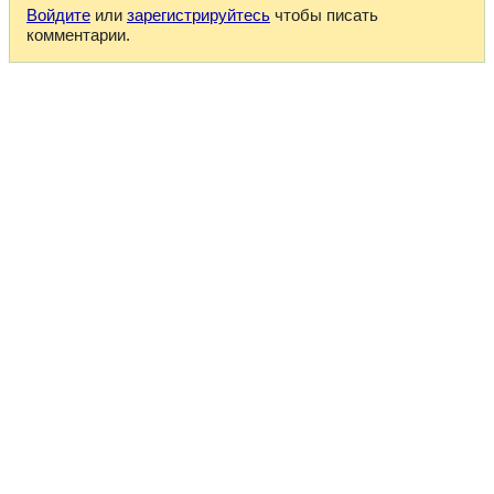
Войдите
или
зарегистрируйтесь
чтобы писать
комментарии.