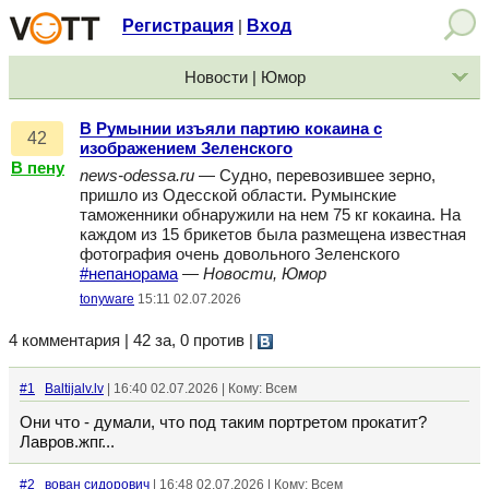
Регистрация
Вход
|
Новости | Юмор
В Румынии изъяли партию кокаина с
42
изображением Зеленского
В пену
news-odessa.ru
— Судно, перевозившее зерно,
пришло из Одесской области. Румынские
таможенники обнаружили на нем 75 кг кокаина. На
каждом из 15 брикетов была размещена известная
фотография очень довольного Зеленского
#непанорама
—
Новости, Юмор
tonyware
15:11 02.07.2026
4 комментария | 42 за, 0 против
|
#1
Baltijalv.lv
| 16:40 02.07.2026 | Кому: Всем
Они что - думали, что под таким портретом прокатит?
Лавров.жпг...
#2
вован сидорович
| 16:48 02.07.2026 | Кому: Всем