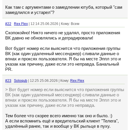
Как там с аргументами о замедлении ютуба, который "сам
замедлился и устарел"?
#22
Rex Flex
| 12:14 25.06.2026 | Кому: Всем
Скопокойно! Никто ничего не удалял, просто приложения
ВК давно не обновлялись и деградировали!
Вот будет номер если выяснится что приложения группы
ВК (как один удаленный мессенджер) сливали данные о
впнах и проксях пользователя. Я бы на месте Эппл это и
указак как причину, даже если это неправда. Банальный
PR.
#23
Soloqub
| 12:25 25.06.2026 | Кому:
Rex Flex
> Вот будет номер если выяснится что приложения группы
ВК (как один удаленный мессенджер) сливали данные о
впнах и проксях пользователя. Я бы на месте Эппл это и
указак как причину, даже если это неправда.
Тем более что скорее всего именно так оно и было. :)
А если вспомнить ещё и вредительский клиент "Телега",
удалённый ранее, так и вообще у ВК рыльце в пуху.