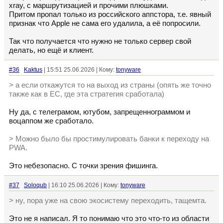
xray, с маршрутизацией и прочими плюшками.
Притом пропал только из российского аппстора, т.е. явный
признак что Apple не сама его удалила, а её попросили.
Так что получается что нужно не только сервер свой
делать, но ещё и клиент.
#36
Kaktus
| 15:51 25.06.2026 | Кому:
tonyware
> а если откажутся то на выход из страны (опять же точно
также как в ЕС, где эта стратегия сработала)
Ну да, с телеграмом, ютубом, запрещеннограммом и
воцаппом же сработало.
> Можно было бы простимулировать банки к переходу на
PWA.
Это небезопасно. С точки зрения фишинга.
#37
Soloqub
| 16:10 25.06.2026 | Кому:
tonyware
> ну, пора уже на свою экосистему переходить, тащемта.
Это не я написал. Я то понимаю что это что-то из области