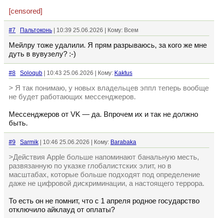
[censored]
#7
Пальтоконь
| 10:39 25.06.2026 | Кому: Всем
Мейлру тоже удалили. Я прям разрываюсь, за кого же мне
дуть в вувузелу? :-)
#8
Soloqub
| 10:43 25.06.2026 | Кому:
Kaktus
> Я так понимаю, у новых владельцев эппл теперь вообще
не будет работающих мессенджеров.
Мессенджеров от VK — да. Впрочем их и так не должно
быть.
#9
Sarmik
| 10:46 25.06.2026 | Кому:
Barabaka
>Действия Apple больше напоминают банальную месть,
развязанную по указке глобалистских элит, но в
масштабах, которые больше подходят под определение
даже не цифровой дискриминации, а настоящего террора.
То есть он не помнит, что с 1 апреля родное государство
отключило айклауд от оплаты?