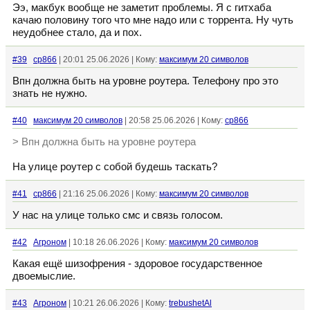
Ээ, макбук вообще не заметит проблемы. Я с гитхаба
качаю половину того что мне надо или с торрента. Ну чуть
неудобнее стало, да и пох.
#39
cp866
| 20:01 25.06.2026 | Кому:
максимум 20 символов
Впн должна быть на уровне роутера. Телефону про это
знать не нужно.
#40
максимум 20 символов
| 20:58 25.06.2026 | Кому:
cp866
> Впн должна быть на уровне роутера
На улице роутер с собой будешь таскать?
#41
cp866
| 21:16 25.06.2026 | Кому:
максимум 20 символов
У нас на улице только смс и связь голосом.
#42
Агроном
| 10:18 26.06.2026 | Кому:
максимум 20 символов
Какая ещё шизофрения - здоровое государственное
двоемыслие.
#43
Агроном
| 10:21 26.06.2026 | Кому:
trebushetAl