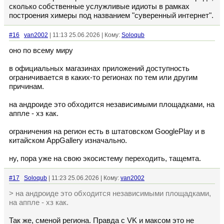
сколько собственные услужливые идиоты в рамках
построения химеры под названием "суверенный интернет".
#16
van2002
| 11:13 25.06.2026 | Кому:
Soloqub
оно по всему миру
в официальных магазинах приложений доступность
ограничивается в каких-то регионах по тем или другим
причинам.
на андроиде это обходится независимыми площадками, на
аппле - хз как.
ограничения на регион есть в штатовском GooglePlay и в
китайском AppGallery изначально.
ну, пора уже на свою экосистему переходить, тащемта.
#17
Soloqub
| 11:23 25.06.2026 | Кому:
van2002
> на андроиде это обходится независимыми площадками,
на аппле - хз как.
Так же, сменой региона. Правда с VK и максом это не