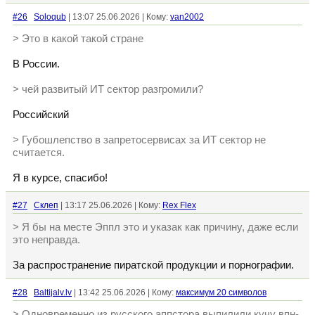
#26
Soloqub
| 13:07 25.06.2026 | Кому:
van2002
> Это в какой такой стране
В России.
> чей развитый ИТ сектор разгромили?
Российский
> Губошлепство в запретосервисах за ИТ сектор не
считается.
Я в курсе, спасибо!
#27
Склеп
| 13:17 25.06.2026 | Кому:
Rex Flex
> Я бы на месте Эппл это и указак как причину, даже если
это неправда.
За распространение пиратской продукции и порнографии.
#28
Baltijalv.lv
| 13:42 25.06.2026 | Кому:
максимум 20 символов
> Одновременно из русского аппстора выпилили кучу впн-