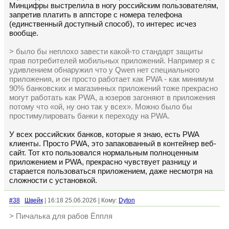
Минцифры выстрелила в ногу российским пользователям,
запретив платить в аппсторе с номера телефона
(единственный доступный способ), то интерес исчез
вообще.
> было бы неплохо завести какой-то стандарт защиты
прав потребителей мобильных приложений. Например я с
удивлением обнаружил что у Qwen нет специального
приложения, и он просто работает как PWA - как минимум
90% банковских и магазинных приложений тоже прекрасно
могут работать как PWA, а юзеров загоняют в приложения
потому что «ой, ну оно так у всех». Можно было бы
простимулировать банки к переходу на PWA.
У всех российских банков, которые я знаю, есть PWA
клиенты. Просто PWA, это запакованный в контейнер веб-
сайт. Тот кто пользовался нормальным полноценным
приложением и PWA, прекрасно чувствует разницу и
старается пользоваться приложением, даже несмотря на
сложности с установкой.
#38
Швейк
| 16:18 25.06.2026 | Кому:
Dyton
> Пичалька для рабов Ёппля