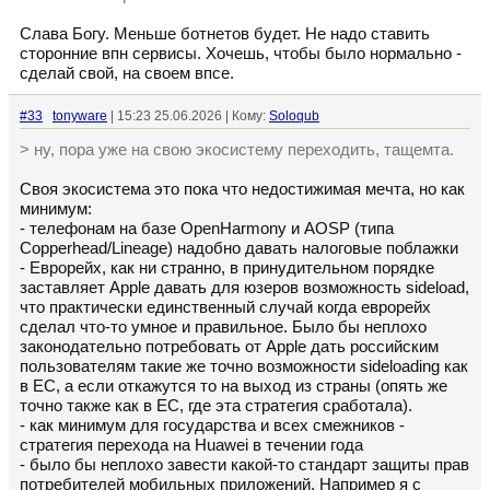
Слава Богу. Меньше ботнетов будет. Не надо ставить
сторонние впн сервисы. Хочешь, чтобы было нормально -
сделай свой, на своем впсе.
#33
tonyware
| 15:23 25.06.2026 | Кому:
Soloqub
> ну, пора уже на свою экосистему переходить, тащемта.
Своя экосистема это пока что недостижимая мечта, но как
минимум:
- телефонам на базе OpenHarmony и AOSP (типа
Copperhead/Lineage) надобно давать налоговые поблажки
- Еврорейх, как ни странно, в принудительном порядке
заставляет Apple давать для юзеров возможность sideload,
что практически единственный случай когда еврорейх
сделал что-то умное и правильное. Было бы неплохо
законодательно потребовать от Apple дать российским
пользователям такие же точно возможности sideloading как
в ЕС, а если откажутся то на выход из страны (опять же
точно также как в ЕС, где эта стратегия сработала).
- как минимум для государства и всех смежников -
стратегия перехода на Huawei в течении года
- было бы неплохо завести какой-то стандарт защиты прав
потребителей мобильных приложений. Например я с