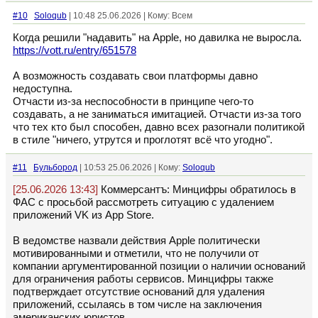
#10
Soloqub
| 10:48 25.06.2026 | Кому: Всем
Когда решили "надавить" на Apple, но давилка не выросла.
https://vott.ru/entry/651578
А возможность создавать свои платформы давно
недоступна.
Отчасти из-за неспособности в принципе чего-то
создавать, а не заниматься имитацией. Отчасти из-за того
что тех кто был способен, давно всех разогнали политикой
в стиле "ничего, утрутся и проглотят всё что угодно".
#11
Бульбород
| 10:53 25.06.2026 | Кому:
Soloqub
[25.06.2026 13:43]
Коммерсантъ: Минцифры обратилось в
ФАС с просьбой рассмотреть ситуацию с удалением
приложений VK из App Store.
В ведомстве назвали действия Apple политически
мотивированными и отметили, что не получили от
компании аргументированной позиции о наличии оснований
для ограничения работы сервисов. Минцифры также
подтверждает отсутствие оснований для удаления
приложений, ссылаясь в том числе на заключения
американских юристов.