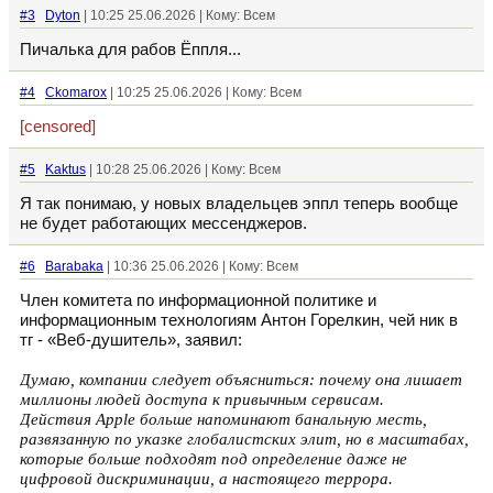
#3
Dyton
| 10:25 25.06.2026 | Кому: Всем
Пичалька для рабов Ёппля...
#4
Ckomarox
| 10:25 25.06.2026 | Кому: Всем
[censored]
#5
Kaktus
| 10:28 25.06.2026 | Кому: Всем
Я так понимаю, у новых владельцев эппл теперь вообще
не будет работающих мессенджеров.
#6
Barabaka
| 10:36 25.06.2026 | Кому: Всем
Член комитета по информационной политике и
информационным технологиям Антон Горелкин, чей ник в
тг - «Веб-душитель», заявил:
Думаю, компании следует объясниться: почему она лишает
миллионы людей доступа к привычным сервисам.
Действия Apple больше напоминают банальную месть,
развязанную по указке глобалистских элит, но в масштабах,
которые больше подходят под определение даже не
цифровой дискриминации, а настоящего террора.