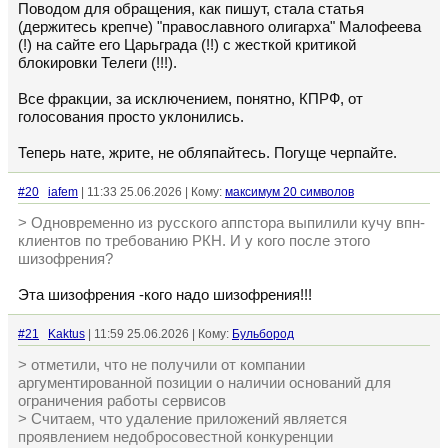
Поводом для обращения, как пишут, стала статья
(держитесь крепче) "православного олигарха" Малофеева
(!) на сайте его Царьграда (!!) с жесткой критикой
блокировки Телеги (!!!).
Все фракции, за исключением, понятно, КПРФ, от
голосования просто уклонились.
Теперь нате, жрите, не обляпайтесь. Погуще черпайте.
#20
iafem
| 11:33 25.06.2026 | Кому:
максимум 20 символов
> Одновременно из русского аппстора выпилили кучу впн-
клиентов по требованию РКН. И у кого после этого
шизофрения?
Эта шизофрения -кого надо шизофрения!!!
#21
Kaktus
| 11:59 25.06.2026 | Кому:
Бульбород
> отметили, что не получили от компании
аргументированной позиции о наличии оснований для
ограничения работы сервисов
> Считаем, что удаление приложений является
проявлением недобросовестной конкуренции