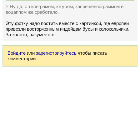
> Ну да, с телеграмом, ютубом, запрещеннограммом и
воцаппом же сработало.
Эту фотку надо постить вместе с картинкой, где европеи
привезли восторженным индейцам бусы и колокольчики.
За золото, разумеется.
Войдите
или
зарегистрируйтесь
чтобы писать
комментарии.