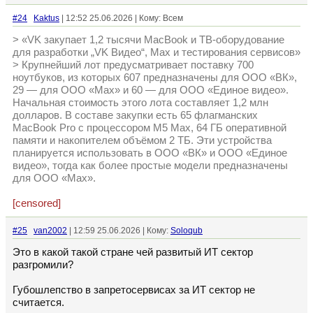
#24
Kaktus
| 12:52 25.06.2026 | Кому: Всем
> «VK закупает 1,2 тысячи MacBook и ТВ‑оборудование
для разработки „VK Видео“, Max и тестирования сервисов»
> Крупнейший лот предусматривает поставку 700
ноутбуков, из которых 607 предназначены для ООО «ВК»,
29 — для ООО «Мах» и 60 — для ООО «Единое видео».
Начальная стоимость этого лота составляет 1,2 млн
долларов. В составе закупки есть 65 флагманских
MacBook Pro с процессором M5 Max, 64 ГБ оперативной
памяти и накопителем объёмом 2 ТБ. Эти устройства
планируется использовать в ООО «ВК» и ООО «Единое
видео», тогда как более простые модели предназначены
для ООО «Мах».
[censored]
#25
van2002
| 12:59 25.06.2026 | Кому:
Soloqub
Это в какой такой стране чей развитый ИТ сектор
разгромили?
Губошлепство в запретосервисах за ИТ сектор не
считается.