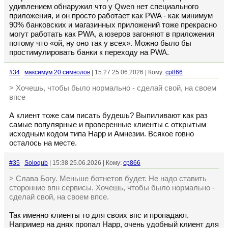
удивлением обнаружил что у Qwen нет специального
приложения, и он просто работает как PWA - как минимум
90% банковских и магазинных приложений тоже прекрасно
могут работать как PWA, а юзеров загоняют в приложения
потому что «ой, ну оно так у всех». Можно было бы
простимулировать банки к переходу на PWA.
#34
максимум 20 символов
| 15:27 25.06.2026 | Кому:
cp866
> Хочешь, чтобы было нормально - сделай свой, на своем
впсе
А клиент тоже сам писать будешь? Выпиливают как раз
самые популярные и проверенные клиенты с открытым
исходным кодом типа Happ и Амнезии. Всякое говно
осталось на месте.
#35
Soloqub
| 15:38 25.06.2026 | Кому:
cp866
> Слава Богу. Меньше ботнетов будет. Не надо ставить
сторонние впн сервисы. Хочешь, чтобы было нормально -
сделай свой, на своем впсе.
Так именно клиенты то для своих впс и пропадают.
Например на днях пропал Happ, очень удобный клиент для