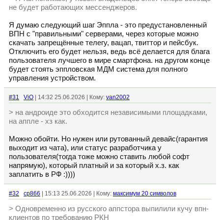
не будет работающих мессенджеров.
Я думаю следующий шаг Эппла - это предустановленный
ВПН с "правильными" серверами, через которые можно
скачать запрещённые телегу, вацап, твиттор и пейсбук.
Отключить его будет нельзя, ведь всё делается для блага
пользователя лучшего в мире смартфона. на другом конце
будет стоять эппловская МДМ система для полного
управления устройством.
#31
ViO
| 14:32 25.06.2026 | Кому:
van2002
> на андроиде это обходится независимыми площадками,
на аппле - хз как.
Можно обойти. Но нужен или рутованный девайс(гарантия
выходит из чата), или статус разработчика у
пользователя(тогда тоже можно ставить любой софт
напрямую), который платный и за который х.з. как
заплатить в РФ :))))
#32
cp866
| 15:13 25.06.2026 | Кому:
максимум 20 символов
> Одновременно из русского аппстора выпилили кучу впн-
клиентов по требованию РКН