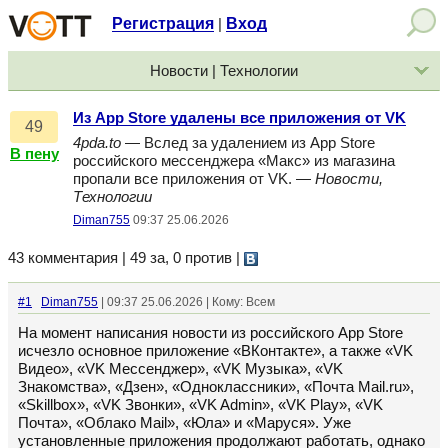
Регистрация
Вход
|
Новости | Технологии
Из App Store удалены все приложения от VK
49
4pda.to
— Вслед за удалением из App Store
В пену
российского мессенджера «Макс» из магазина
пропали все приложения от VK. —
Новости,
Технологии
Diman755
09:37 25.06.2026
43 комментария | 49 за, 0 против
|
#1
Diman755
| 09:37 25.06.2026 | Кому: Всем
На момент написания новости из российского App Store
исчезло основное приложение «ВКонтакте», а также «VK
Видео», «VK Мессенджер», «VK Музыка», «VK
Знакомства», «Дзен», «Одноклассники», «Почта Mail.ru»,
«Skillbox», «VK Звонки», «VK Admin», «VK Play», «VK
Почта», «Облако Mail», «Юла» и «Маруся». Уже
установленные приложения продолжают работать, однако