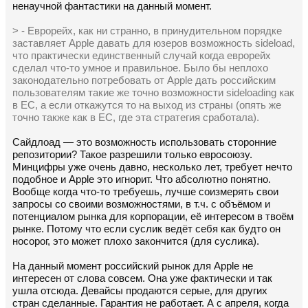
ненаучной фантастики на данный момент.
> - Еврорейх, как ни странно, в принудительном порядке
заставляет Apple давать для юзеров возможность sideload,
что практически единственный случай когда еврорейх
сделал что-то умное и правильное. Было бы неплохо
законодательно потребовать от Apple дать российским
пользователям такие же точно возможности sideloading как
в ЕС, а если откажутся то на выход из страны (опять же
точно также как в ЕС, где эта стратегия сработала).
Сайдлоад — это возможность использовать сторонние
репозитории? Такое разрешили только евросоюзу.
Минцифры уже очень давно, несколько лет, требует нечто
подобное и Apple это игнорит. Что абсолютно понятно.
Вообще когда что-то требуешь, лучше соизмерять свои
запросы со своими возможностями, в т.ч. с объёмом и
потенциалом рынка для корпорации, её интересом в твоём
рынке. Потому что если суслик ведёт себя как будто он
носорог, это может плохо закончится (для суслика).
На данный момент российский рынок для Apple не
интересен от слова совсем. Она уже фактически и так
ушла отсюда. Девайсы продаются серые, для других
стран сделанные. Гарантия не работает. А с апреля, когда