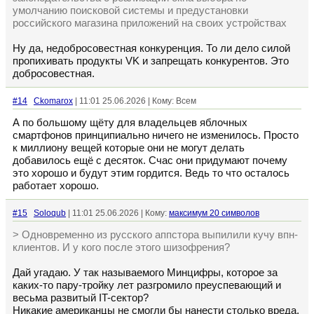
умолчанию поисковой системы и предустановки
российского магазина приложений на своих устройствах
Ну да, недобросовестная конкуренция. То ли дело силой
пропихивать продукты VK и запрещать конкурентов. Это
добросовестная.
#14
Ckomarox
| 11:01 25.06.2026 | Кому: Всем
А по большому щёту для владельцев яблочных
смартфонов принципиально ничего не изменилось. Просто
к миллиону вещей которые они не могут делать
добавилось ещё с десяток. Счас они придумают почему
это хорошо и будут этим гордится. Ведь то что осталось
работает хорошо.
#15
Soloqub
| 11:01 25.06.2026 | Кому:
максимум 20 символов
> Одновременно из русского аппстора выпилили кучу впн-
клиентов. И у кого после этого шизофрения?
Дай угадаю. У так называемого Минцифры, которое за
каких-то пару-тройку лет разгромило преуспевающий и
весьма развитый IT-сектор?
Никакие американцы не смогли бы нанести столько вреда,