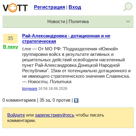
Регистрация
Вход
|
Новости | Политика
Рай-Александровка - дотационная и не
35
стратегическая
В пену
t.me
— От МО РФ: "Подразделения «Южной»
группировки войск в результате активных и
решительных действий освободили населенный
пункт Рай-Александровка Донецкой Народной
Республики". 15км от потенциально дотационного и
не имеющего стратегического значения Славянска.
—
Новости, Политика
tonyware
16:56 18.06.2026
0 комментариев | 35 за, 0 против
|
Войдите
или
зарегистрируйтесь
чтобы писать
комментарии.