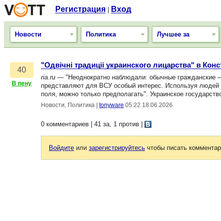
Регистрация
Вход
|
Новости
Политика
Лучшее за
"Одвiчнi традицii украинского лицарства" в Кон
40
ria.ru
— "Неоднократно наблюдали: обычные гражданские — 
В пену
представляют для ВСУ особый интерес. Используя людей к
поля, можно только предполагать". Украинское государств
Новости, Политика
|
tonyware
05:22 18.06.2026
0 комментариев | 41 за, 1 против
|
Войдите
или
зарегистрируйтесь
чтобы писать комментар