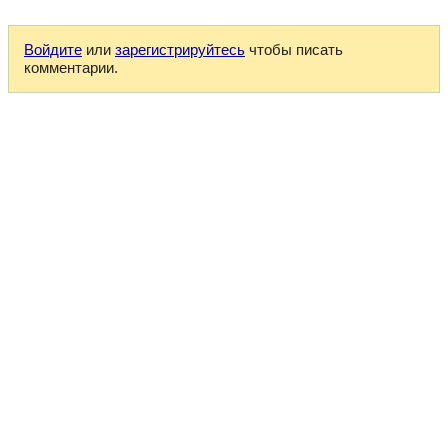
Войдите
или
зарегистрируйтесь
чтобы писать
комментарии.