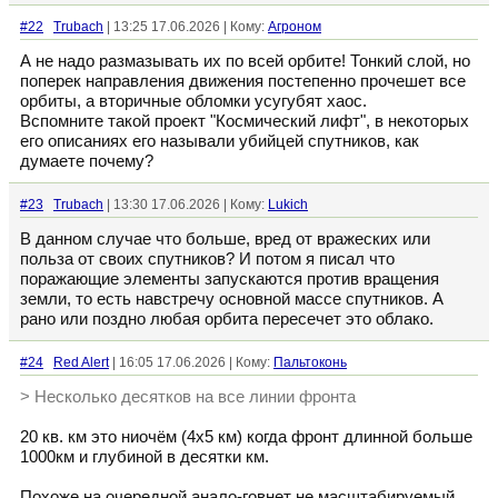
#22
Trubach
| 13:25 17.06.2026 | Кому:
Агроном
А не надо размазывать их по всей орбите! Тонкий слой, но
поперек направления движения постепенно прочешет все
орбиты, а вторичные обломки усугубят хаос.
Вспомните такой проект "Космический лифт", в некоторых
его описаниях его называли убийцей спутников, как
думаете почему?
#23
Trubach
| 13:30 17.06.2026 | Кому:
Lukich
В данном случае что больше, вред от вражеских или
польза от своих спутников? И потом я писал что
поражающие элементы запускаются против вращения
земли, то есть навстречу основной массе спутников. А
рано или поздно любая орбита пересечет это облако.
#24
Red Alert
| 16:05 17.06.2026 | Кому:
Пальтоконь
> Несколько десятков на все линии фронта
20 кв. км это ниочём (4х5 км) когда фронт длинной больше
1000км и глубиной в десятки км.
Похоже на очередной анало-говнет не масштабируемый.