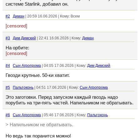
системе Starlink, добавил он.
#2
Диман
| 20:59 16.06.2026 | Кому: Всем
[censored]
#3
Дим Димский
| 22:41 16.06.2026 | Кому:
Диман
На орбите:
[censored]
#4
Сын Агропрома
| 04:05 17.06.2026 | Кому:
Дим Димский
Гвозди крупные. 50-ки хватит.
#5
Пальтоконь
| 04:51 17.06.2026 | Кому:
Сын Агропрома
Это заготовки. Перед запуском каждый гвоздь надо
порубить на три-пять частей. Напильником не обратывать.
#6
Сын Агропрома
| 05:46 17.06.2026 | Кому:
Пальтоконь
> Напильником не обратывать.
Но ведь так поранится можно!