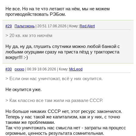
Не все. Но на те что летают на нём, мы не можем
противодействовать РЭБом.
#29
Пальтоконь
| 20:51 17.06.2026 | Кому:
Red Alert
> 20 кв. км это ниочём
Ну да, ну да, глушить спутники можно любой банкой с
любыми огурцами сразу на триста пёзд у тракториста
вокруг!!! :-)
#30
oxxxo
| 06:39 18.06.2026 | Кому:
McLeod
> Если они нас уничтожат, всё у них окупится.
Не окупится уже.
> Как классно все там жили на развале СССР.
Но больше никаких СССР нет, этот ресурс закончился.
Теперь у нас такой же капитализм, как и у них, с точно
такими же проблемами.
Так что уничтожать нас смысла нет - затраты на процесс
огромные, ценность результата сомнительная.