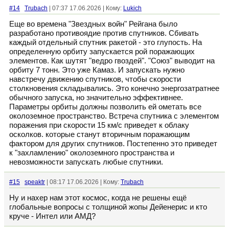
#14
Trubach
| 07:37 17.06.2026 | Кому:
Lukich
Еще во времена "Звездных войн" Рейгана было
разработано противоядие против спутников. Сбивать
каждый отдельный спутник ракетой - это глупость. На
определенную орбиту запускается рой поражающих
элементов. Как шутят "ведро гвоздей". "Союз" выводит на
орбиту 7 тонн. Это уже Камаз. И запускать нужно
навстречу движению спутников, чтобы скорости
столкновения складывались. Это конечно энергозатратнее
обычного запуска, но значительно эффективнее.
Параметры орбиты должны позволить ей ометать все
околоземное пространство. Встреча спутника с элементом
поражения при скорости 15 км/с приведет к облаку
осколков. которые станут вторичным поражающим
фактором для других спутников. Постепенно это приведет
к "захламлению" околоземного пространства и
невозможности запускать любые спутники.
#15
speaktr
| 08:17 17.06.2026 | Кому:
Trubach
Ну и нахер нам этот космос, когда не решены ещё
глобальные вопросы с толщиной жопы Дейенерис и кто
круче - Интел или АМД?