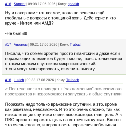
#16
Samcat
| 09:08 17.06.2026 | Кому:
speaktr
Ну и нахер нам этот космос, когда не решены ещё
глобальные вопросы с толщиной жопы Дейенерис и кто
круче - Интел или АМД?
-Не были!!!
#17
Агроном
| 09:21 17.06.2026 | Кому:
Trubach
Писали, что объем орбиты просто гигантский и даже если
поражающих элементов будет тысячи, шанс столкновения
с таким мелким спутником микроскопический.
+ они могут маневрировать, изменить высоту.
#18
Lukich
| 09:33 17.06.2026 | Кому:
Trubach
> Постепенно это приведет к "захламлению" околоземного
пространства и невозможности запускать любые спутники.
Поражать надо только вражеские спутники, а это, кроме
как ракетами, невозможно. И то это очень сложно, так как
низколетящие спутники очень высокоскоростная цель. А в
ПВО принято поражать цель на встречных курсах. Вдогон
это очень сложно, и вероятность поражения небольшая.