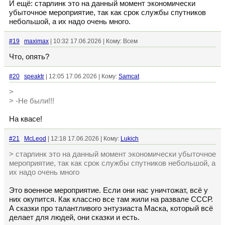
И ещё: старлинк это на данный момент экономически
убыточное мероприятие, так как срок службы спутников
небольшой, а их надо очень много.
#19
maximax
| 10:32 17.06.2026 | Кому: Всем
Что, опять?
#20
speaktr
| 12:05 17.06.2026 | Кому:
Samcat
>
> -Не были!!!
На квасе!
#21
McLeod
| 12:18 17.06.2026 | Кому:
Lukich
> старлинк это на данный момент экономически убыточное
мероприятие, так как срок службы спутников небольшой, а
их надо очень много
Это военное мероприятие. Если они нас уничтожат, всё у
них окупится. Как классно все там жили на развале СССР.
А сказки про талантливого энтузиаста Маска, который всё
делает для людей, они сказки и есть.