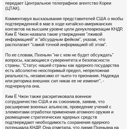
передает Центральное телеграфное агентство Кореи
(ЦТАК).
Комментируя высказывания представителей США о якобы
подтвержденной в мае в ходе китайско-американских
контактов на высшем уровне цели денуклеаризации КНДР,
Ким Ё Чжон назвала такие утверждения "лживой
информацией" и "абсурдным фейком", указав, что
располагает "самой точной информацией об этом".
По ее словам, Пхеньян "ни с кем не будет обсуждать"
вопросы, касающиеся суверенитета и безопасности
страны. "Статус нашей страны как ядерного государства
есть абсолютно неоспоримый предел, непреложная
реальность, независимо от чьего-то признания. Надежда
или риторика внешних сил никак ее не изменит", -
подчеркнула она.
Ким Ё Чжон также раскритиковала военное
сотрудничество США и их союзников, заявив, что
расширение военных альянсов, проведение учений с
элементами отработки применения атомного оружия и
размещение стратегических ядерных средств
подтверждают необходимость сохранения ядерного
потенциала КНДР. Она отметила, что линия Пхеньяна на