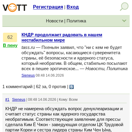
Регистрация
Вход
|
Новости | Политика
КНДР продолжает радовать в нашем
62
нестабильном мире
В пену
tass.ru
— Пхеньян заявил, что "ни с кем не будет
обсуждать" вопросы, касающиеся суверенитета
страны, её безопасности и ядерного статуса,
который необратим. В общем, стабильно посылают
всех в пешее эротическое... —
Новости, Политика
Sieneus
08:48 14.06.2026
1 комментарий | 62 за, 0 против
|
#1
Sieneus
| 08:48 14.06.2026 | Кому: Всем
КНДР не намерена обсуждать вопрос денуклеаризации и
считает статус страны как ядерного государства
необратимым. Соответствующее заявление для прессы
сделала Ким Ё Чжон - заведующая отделом ЦК Трудовой
партии Кореи и сестра лидера страны Ким Чен Ына,