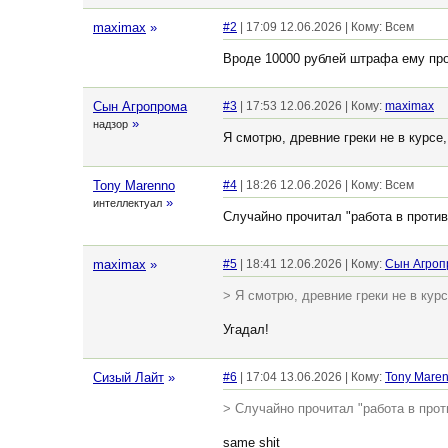
maximax
»
#2
| 17:09 12.06.2026 | Кому: Всем
Вроде 10000 рублей штрафа ему пр
Сын Агропрома
#3
| 17:53 12.06.2026 | Кому:
maximax
»
надзор
Я смотрю, древние греки не в курсе,
Tony Marenno
#4
| 18:26 12.06.2026 | Кому: Всем
»
интеллектуал
Случайно прочитал "работа в противог
maximax
»
#5
| 18:41 12.06.2026 | Кому:
Сын Агроп
> Я смотрю, древние греки не в курс
Угадал!
Сизый Лайт
»
#6
| 17:04 13.06.2026 | Кому:
Tony Mare
> Случайно прочитал "работа в против
same shit