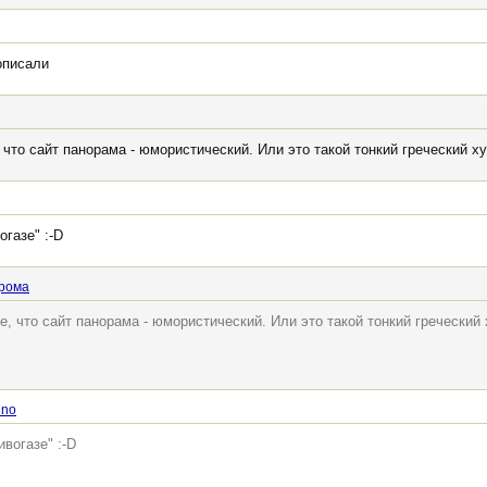
описали
 что сайт панорама - юмористический. Или это такой тонкий греческий х
азе" :⁠-⁠D
рома
е, что сайт панорама - юмористический. Или это такой тонкий греческий
nno
огазе" :⁠-⁠D