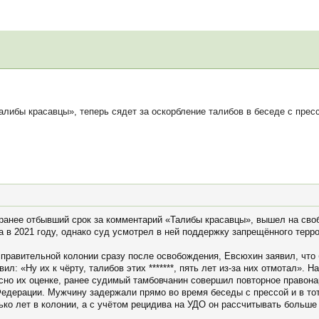
ибы красавцы», теперь сядет за оскорбление талибов в беседе с пресс
анее отбывший срок за комментарий «Талибы красавцы», вышел на своб
 в 2021 году, однако суд усмотрел в ней поддержку запрещённого терр
правительной колонии сразу после освобождения, Евсюхин заявил, что
ил: «Ну их к чёрту, талибов этих *******, пять лет из-за них отмотал». 
сно их оценке, ранее судимый тамбовчанин совершил повторное правона
едерации. Мужчину задержали прямо во время беседы с прессой и в тот
ько лет в колонии, а с учётом рецидива на УДО он рассчитывать больше