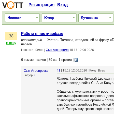
Регистрация
Вход
|
Новости
Юмор
Лучшее за
Работа в противофазе
38
panorama.pub
— Житель Тамбова, отсидевший за фразу «Тал
В пену
первом.
Новости, Юмор
|
Сын Агропрома
15:17 12.06.2026
6 комментариев | 39 за, 1 против
|
Сын Агропрома
#1
| 15:18 12.06.2026 | Кому: Всем
»
надзор
Житель Тамбова Николай Евсюхин, р
случаю исхода войск США из Кабула
Общаясь с журналистами у ворот ис
касаться афганского вопроса и добав
правоохранительные органы – согла
зарубежных партнёров Российской Ф
дней. Теперь ему грозит ещё нескол