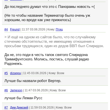
До последнего думал что это с Панорамы новость =(
(Не то чтобы название Терминатор было очень уж
хорошим, но вроде как уже прижилось)
#4
Freund
| 11:37 03.06.2026 | Кому:
Птиц
> И ещё на одном из сайтов было, что по случайному
стечению обстоятельств, не имеющему отношения к
просьбам трудящихся, один из дедов ВВП был Спиридон.
Да не, это поди в честь тапок святого Спиридона
Тримифунтского. Молись, постись, слушай радио
Радонежъ.
#5
dizappa
| 11:45 03.06.2026 | Кому: Всем
Лучше бы назвали робот Вертер.
#6
Jameson
| 11:47 03.06.2026 | Кому: Всем
лучше бы Леман Русс
#7
Дим Димский
| 11:59 03.06.2026 | Кому: Всем