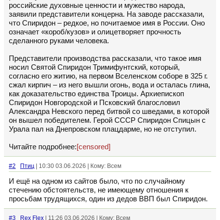
российские духовные ценности и мужество народа,
заявили представители концерна. На заводе рассказали,
что Спиридон – редкое, но почитаемое имя в России. Оно
означает «короб/кузов» и олицетворяет прочность
сделанного руками человека.
Представители производства рассказали, что такое имя
носил Святой Спиридон Тримифунтский, который,
согласно его житию, на первом Вселенском соборе в 325 г.
сжал кирпич – из него вышли огонь, вода и осталась глина,
как доказательство единства Троицы. Архиепископ
Спиридон Новгородской и Псковский благословил
Александра Невского перед битвой со шведами, в которой
он вышел победителем. Герой СССР Спиридон Спицын с
Урала пал на Днепровском плацдарме, но не отступил.
Читайте подробнее:
[censored]
#2
Птиц
| 10:30 03.06.2026 | Кому: Всем
И ещё на одном из сайтов было, что по случайному
стечению обстоятельств, не имеющему отношения к
просьбам трудящихся, один из дедов ВВП был Спиридон.
#3
Rex Flex
| 11:26 03.06.2026 | Кому: Всем