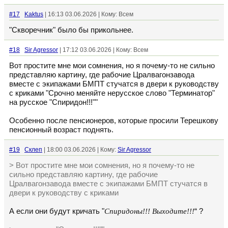
#17
Kaktus
| 16:13 03.06.2026 | Кому: Всем
"Скворечник" было бы прикольнее.
#18
Sir Agressor
| 17:12 03.06.2026 | Кому: Всем
Вот простите мне мои сомнения, но я почему-то не сильно
представляю картину, где рабочие Цралвагонзавода
вместе с экипажами БМПТ стучатся в двери к руководству
с криками "Срочно меняйте нерусское слово "Терминатор"
на русское "Спиридон!!!""
Особенно после пенсионеров, которые просили Терешкову
пенсионный возраст поднять.
#19
Склеп
| 18:00 03.06.2026 | Кому:
Sir Agressor
> Вот простите мне мои сомнения, но я почему-то не
сильно представляю картину, где рабочие
Цралвагонзавода вместе с экипажами БМПТ стучатся в
двери к руководству с криками
А если они будут кричать "
Спиридоны!!! Выходите!!!
“ ?