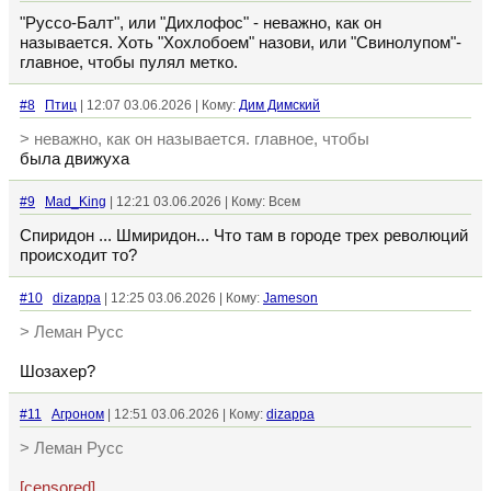
"Руссо-Балт", или "Дихлофос" - неважно, как он
называется. Хоть "Хохлобоем" назови, или "Свинолупом"-
главное, чтобы пулял метко.
#8
Птиц
| 12:07 03.06.2026 | Кому:
Дим Димский
> неважно, как он называется. главное, чтобы
была движуха
#9
Mad_King
| 12:21 03.06.2026 | Кому: Всем
Спиридон ... Шмиридон... Что там в городе трех революций
происходит то?
#10
dizappa
| 12:25 03.06.2026 | Кому:
Jameson
> Леман Русс
Шозахер?
#11
Агроном
| 12:51 03.06.2026 | Кому:
dizappa
> Леман Русс
[censored]