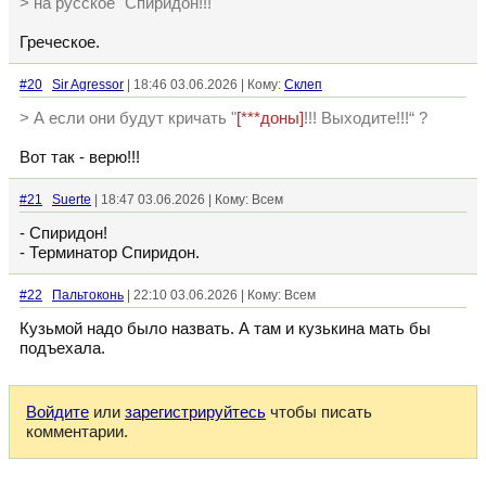
> на русское "Спиридон!!!""
Греческое.
#20
Sir Agressor
| 18:46 03.06.2026 | Кому:
Склеп
> А если они будут кричать "
[***доны]
!!! Выходите!!!“ ?
Вот так - верю!!!
#21
Suerte
| 18:47 03.06.2026 | Кому: Всем
- Спиридон!
- Терминатор Спиридон.
#22
Пальтоконь
| 22:10 03.06.2026 | Кому: Всем
Кузьмой надо было назвать. А там и кузькина мать бы
подъехала.
Войдите
или
зарегистрируйтесь
чтобы писать
комментарии.