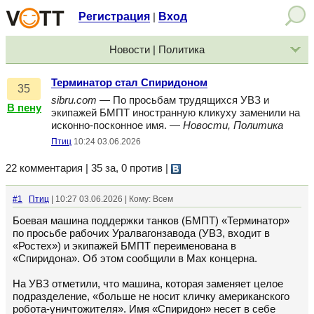
Регистрация
Вход
|
Новости | Политика
Терминатор стал Спиридоном
35
sibru.com
— По просьбам трудящихся УВЗ и
В пену
экипажей БМПТ иностранную кликуху заменили на
исконно-посконное имя. —
Новости, Политика
Птиц
10:24 03.06.2026
22 комментария | 35 за, 0 против
|
#1
Птиц
| 10:27 03.06.2026 | Кому: Всем
Боевая машина поддержки танков (БМПТ) «Терминатор»
по просьбе рабочих Уралвагонзавода (УВЗ, входит в
«Ростех») и экипажей БМПТ переименована в
«Спиридона». Об этом сообщили в Мах концерна.
На УВЗ отметили, что машина, которая заменяет целое
подразделение, «больше не носит кличку американского
робота-уничтожителя». Имя «Спиридон» несет в себе