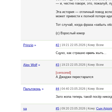
— и, честно говоря, это, пожалуй,
Эта история — отличный повод вспо
может привести к полной потере иде
Тот случай, когда фраза «забыть о
(с) Взрослый юмор
Prinzip
»
#2
| 19:21 22.05.2026 | Кому: Всем
Сцуко, как страшно
срать
жыть...
Alex Wolf
»
#3
| 19:23 22.05.2026 | Кому: Всем
[censored]
А Джиджи перестарался
Пальтоконь
»
#4
| 04:40 23.05.2026 | Кому: Всем
Зато жопа теперь такой посёр никогд
sa
#5
| 09:20 23.05.2026 | Кому:
Сын Агроп