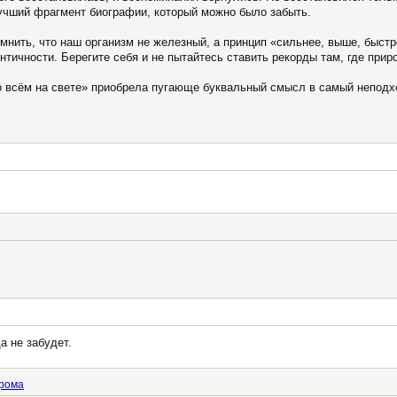
 лучший фрагмент биографии, который можно было забыть.
мнить, что наш организм не железный, а принцип «сильнее, выше, быст
нтичности. Берегите себя и не пытайтесь ставить рекорды там, где прир
бо всём на свете» приобрела пугающе буквальный смысл в самый непод
а не забудет.
рома