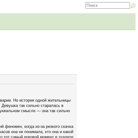
аварии. Но история одной жительницы
 Девушка так сильно старалась в
 буквальном смысле — она так сильно
й феномен, когда из-за резкого скачка
асов она не понимала, кто она и какой
ко тот самый роковой момент в туалете