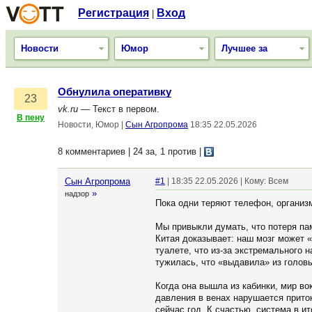
Регистрация
Вход
|
Новости
Юмор
Лучшее за
Обнулила оперативку
23
vk.ru
— Текст в первом.
В пену
Новости, Юмор
|
Сын Агропрома
18:35 22.05.2026
8 комментариев | 24 за, 1 против
|
Сын Агропрома
#1
| 18:35 22.05.2026 | Кому: Всем
»
надзор
Пока одни теряют телефон, организ
Мы привыкли думать, что потеря па
Китая доказывает: наш мозг может 
туалете, что из-за экстремального
тужилась, что «выдавила» из голов
Когда она вышла из кабинки, мир во
давления в венах нарушается приток
сейчас год. К счастью, система в и