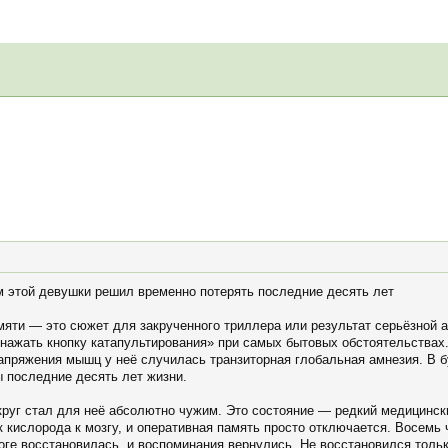
м этой девушки решил временно потерять последние десять лет
мяти — это сюжет для закрученного триллера или результат серьёзной 
«нажать кнопку катапультирования» при самых бытовых обстоятельствах.
 напряжения мышц у неё случилась транзиторная глобальная амнезия. В
ы последние десять лет жизни.
круг стал для неё абсолютно чужим. Это состояние — редкий медицински
 кислорода к мозгу, и оперативная память просто отключается. Восемь ч
тоге восстановилась, и воспоминания вернулись. Не восстановился толь