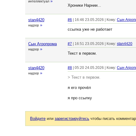
»
интеллектуал
Хроники Нарнии...
stan4420
#6
| 16:46 23.05.2026 | Кому:
Сын Агроп
»
надзор
ссылка уже не работает
Сын Агропрома
#7
| 16:51 23.05.2026 | Кому:
stan4420
»
надзор
Текст в первом.
stan4420
#8
| 05:20 24.05.2026 | Кому:
Сын Агроп
»
надзор
> Текст в первом.
я его прочёл
я про ссылку
Войдите
или
зарегистрируйтесь
чтобы писать комментар