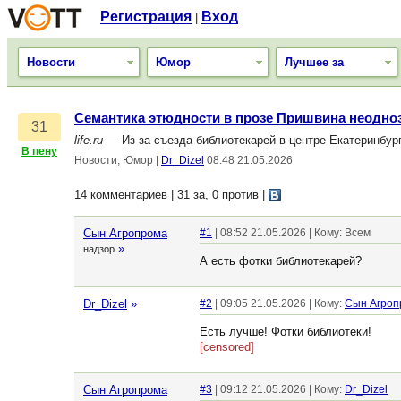
Регистрация
Вход
|
Новости
Юмор
Лучшее за
Семантика этюдности в прозе Пришвина неодно
31
life.ru
— Из-за съезда библиотекарей в центре Екатеринбург
В пену
Новости, Юмор
|
Dr_Dizel
08:48 21.05.2026
14 комментариев | 31 за, 0 против
|
Сын Агропрома
#1
| 08:52 21.05.2026 | Кому: Всем
»
надзор
А есть фотки библиотекарей?
Dr_Dizel
»
#2
| 09:05 21.05.2026 | Кому:
Сын Агроп
Есть лучше! Фотки библиотеки!
[censored]
Сын Агропрома
#3
| 09:12 21.05.2026 | Кому:
Dr_Dizel