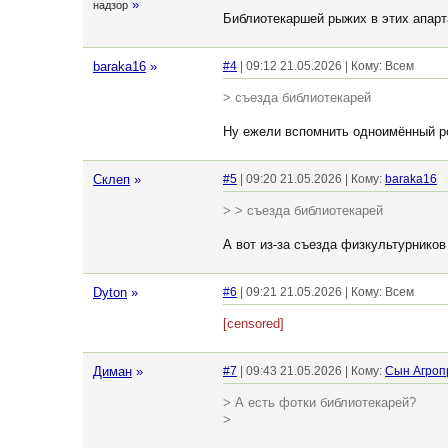
»
надзор
Библиотекаршей рыжих в этих апарт
baraka16
»
#4
| 09:12 21.05.2026 | Кому: Всем
> съезда библиотекарей
Ну ежели вспомнить одноимённый ро
Склеп
»
#5
| 09:20 21.05.2026 | Кому:
baraka16
> > съезда библиотекарей
А вот из-за съезда физкультурников 
Dyton
»
#6
| 09:21 21.05.2026 | Кому: Всем
[censored]
Диман
»
#7
| 09:43 21.05.2026 | Кому:
Сын Агроп
> А есть фотки библиотекарей?
>