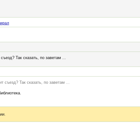
мирал
ъезд? Так сказать, по заветам ...
 съезд? Так сказать, по заветам ...
библиотека.
ии.