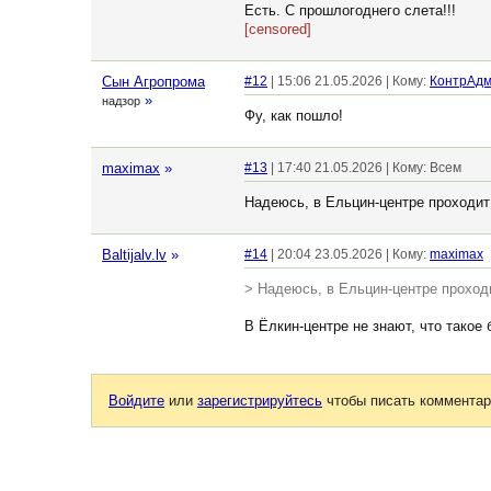
Есть. С прошлогоднего слета!!!
[censored]
Сын Агропрома
#12
| 15:06 21.05.2026 | Кому:
КонтрАд
»
надзор
Фу, как пошло!
maximax
»
#13
| 17:40 21.05.2026 | Кому: Всем
Надеюсь, в Ельцин-центре проходит с
Baltijalv.lv
»
#14
| 20:04 23.05.2026 | Кому:
maximax
> Надеюсь, в Ельцин-центре проходит
В Ёлкин-центре не знают, что такое 
Войдите
или
зарегистрируйтесь
чтобы писать комментар