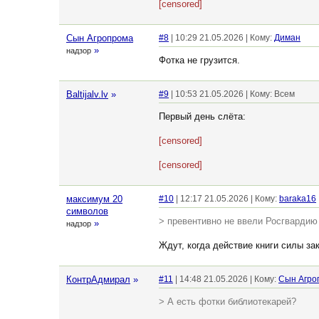
[censored]
Сын Агропрома
#8
| 10:29 21.05.2026 | Кому:
Диман
»
надзор
Фотка не грузится.
Baltijalv.lv
»
#9
| 10:53 21.05.2026 | Кому: Всем
Первый день слёта:
[censored]
[censored]
максимум 20
#10
| 12:17 21.05.2026 | Кому:
baraka16
символов
> превентивно не ввели Росгвардию
»
надзор
Ждут, когда действие книги силы за
КонтрАдмирал
»
#11
| 14:48 21.05.2026 | Кому:
Сын Агро
> А есть фотки библиотекарей?