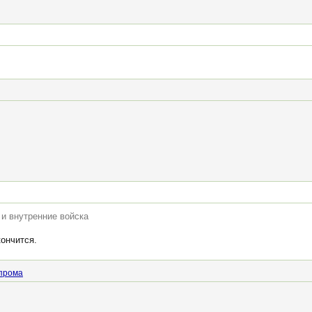
 и внутренние войска
кончится.
прома