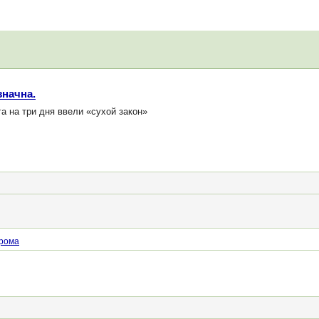
значна.
а на три дня ввели «сухой закон»
рома