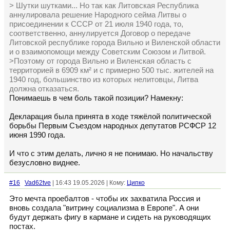
> Шутки шутками... Но так как Литовская Республика
аннулировала решение Народного сейма Литвы о
присоединении к СССР от 21 июля 1940 года, то,
соответственно, аннулируется Договор о передаче
Литовской республике города Вильно и Виленской области
и о взаимопомощи между Советским Союзом и Литвой.
>Поэтому от города Вильно и Виленская область с
территорией в 6909 км² и с примерно 500 тыс. жителей на
1940 год, большинство из которых нелитовцы, Литва
должна отказаться.
Понимаешь в чем боль такой позиции? Намекну:
Декларация была принята в ходе тяжёлой политической
борьбы Первым Съездом народных депутатов РСФСР 12
июня 1990 года.
И что с этим делать, лично я не понимаю. Но начальству
безусловно виднее.
#16
Vad62tve
| 16:43 19.05.2026 | Кому:
Ципко
Это мечта проебалтов - чтобы их захватила Россия и
вновь создала "витрину социализма в Европе". А они
будут держать фигу в кармане и сидеть на руководящих
постах.