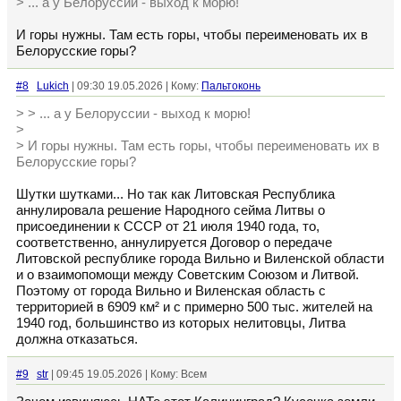
> ... а у Белоруссии - выход к морю!
И горы нужны. Там есть горы, чтобы переименовать их в
Белорусские горы?
#8
Lukich
| 09:30 19.05.2026 | Кому:
Пальтоконь
> > ... а у Белоруссии - выход к морю!
>
> И горы нужны. Там есть горы, чтобы переименовать их в
Белорусские горы?
Шутки шутками... Но так как Литовская Республика
аннулировала решение Народного сейма Литвы о
присоединении к СССР от 21 июля 1940 года, то,
соответственно, аннулируется Договор о передаче
Литовской республике города Вильно и Виленской области
и о взаимопомощи между Советским Союзом и Литвой.
Поэтому от города Вильно и Виленская область с
территорией в 6909 км² и с примерно 500 тыс. жителей на
1940 год, большинство из которых нелитовцы, Литва
должна отказаться.
#9
str
| 09:45 19.05.2026 | Кому: Всем