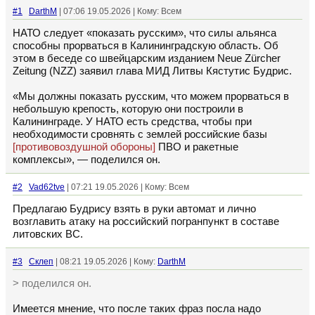
#1
DarthM
| 07:06 19.05.2026 | Кому: Всем
НАТО следует «показать русским», что силы альянса
способны прорваться в Калининградскую область. Об
этом в беседе со швейцарским изданием Neue Zürcher
Zeitung (NZZ) заявил глава МИД Литвы Кястутис Будрис.
«Мы должны показать русским, что можем прорваться в
небольшую крепость, которую они построили в
Калининграде. У НАТО есть средства, чтобы при
необходимости сровнять с землей российские базы
[противовоздушной обороны]
ПВО и ракетные
комплексы», — поделился он.
#2
Vad62tve
| 07:21 19.05.2026 | Кому: Всем
Предлагаю Будрису взять в руки автомат и лично
возглавить атаку на российский погранпункт в составе
литовских ВС.
#3
Склеп
| 08:21 19.05.2026 | Кому:
DarthM
> поделился он.
Имеется мнение, что после таких фраз посла надо