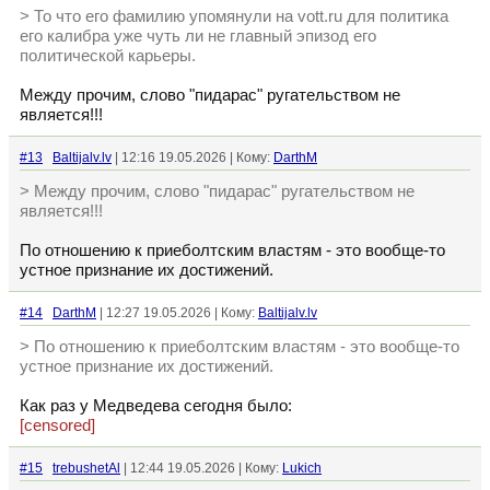
> То что его фамилию упомянули на vott.ru для политика
его калибра уже чуть ли не главный эпизод его
политической карьеры.
Между прочим, слово "пидарас" ругательством не
является!!!
#13
Baltijalv.lv
| 12:16 19.05.2026 | Кому:
DarthM
> Между прочим, слово "пидарас" ругательством не
является!!!
По отношению к приеболтским властям - это вообще-то
устное признание их достижений.
#14
DarthM
| 12:27 19.05.2026 | Кому:
Baltijalv.lv
> По отношению к приеболтским властям - это вообще-то
устное признание их достижений.
Как раз у Медведева сегодня было:
[censored]
#15
trebushetAl
| 12:44 19.05.2026 | Кому:
Lukich