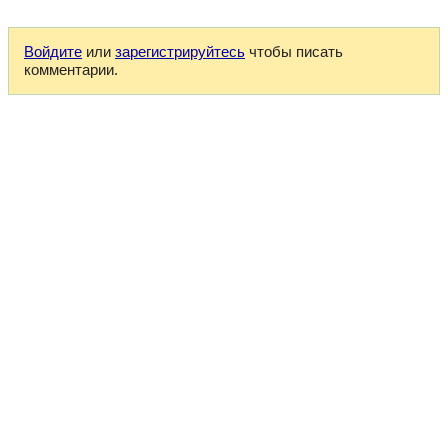
Войдите
или
зарегистрируйтесь
чтобы писать
комментарии.