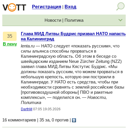
Регистрация
Вход
|
Новости | Политика
Глава МИД Литвы Будрис призвал НАТО напасть
35
на Калининград
В пену
lenta.ru
— НАТО следует «показать русским», что
силы альянса способны прорваться в
Калининградскую область. Об этом в беседе со
швейцарским изданием Neue Zürcher Zeitung (NZZ)
заявил глава МИД Литвы Кястутис Будрис. «Мы
должны показать русским, что можем прорваться в
небольшую крепость, которую они построили в
Калининграде. У НАТО есть средства, чтобы при
необходимости сровнять с землей российские базы
[противовоздушной обороны] ПВО и ракетные
комплексы», — поделился он. —
Новости,
Политика
DarthM
07:05 19.05.2026
16 комментариев | 35 за, 0 против
|