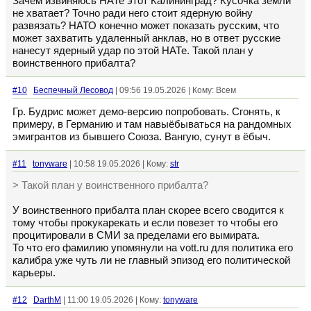
Зачем извиняюсь НАТе этот Калининград? Кусочка земли
не хватает? Точно ради него стоит ядерную войну
развязать? НАТО конечно может показать русским, что
может захватить удаленный анклав, но в ответ русские
нанесут ядерный удар по этой НАТе. Такой план у
воинственного прибалта?
#10
Беспечный Лесовод
| 09:56 19.05.2026 | Кому: Всем
Гр. Будрис может демо-версию попробовать. Сгонять, к
примеру, в Германию и там навыёбываться на рандомных
эмигрантов из бывшего Союза. Вангую, сунут в ёбыч.
#11
tonyware
| 10:58 19.05.2026 | Кому:
str
> Такой план у воинственного прибалта?
У воинственного прибалта план скорее всего сводится к
тому чтобы прокукарекать и если повезет то чтобы его
процитировали в СМИ за пределами его вымирата.
То что его фамилию упомянули на vott.ru для политика его
калибра уже чуть ли не главный эпизод его политической
карьеры.
#12
DarthM
| 11:00 19.05.2026 | Кому:
tonyware