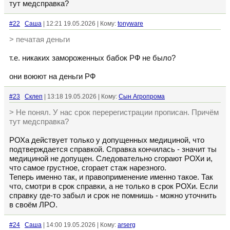
тут медсправка?
#22
Cаша
| 12:21 19.05.2026 | Кому:
tonyware
> печатая деньги
т.е. никаких замороженных бабок РФ не было?
они воюют на деньги РФ
#23
Склеп
| 13:18 19.05.2026 | Кому:
Сын Агропрома
> Не понял. У нас срок перерегистрации прописан. Причём
тут медсправка?
РОХа действует только у допущенных медициной, что
подтверждается справкой. Справка кончилась - значит ты
медициной не допущен. Следовательно сгорают РОХи и,
что самое грустное, сгорает стаж нарезного.
Теперь именно так, и правоприменение именно такое. Так
что, смотри в срок справки, а не только в срок РОХи. Если
справку где-то забыл и срок не помнишь - можно уточнить
в своём ЛРО.
#24
Cаша
| 14:00 19.05.2026 | Кому:
arserg