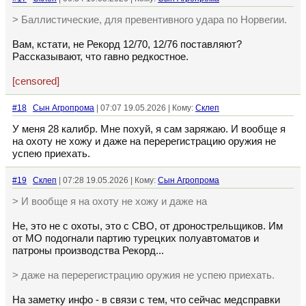
> Баллистические, для превентивного удара по Норвегии.
Вам, кстати, не Рекорд 12/70, 12/76 поставляют?
Рассказывают, что гавно редкостное.
[censored]
#18
Сын Агропрома
| 07:07 19.05.2026 | Кому:
Склеп
У меня 28 калибр. Мне похуй, я сам заряжаю. И вообще я
на охоту не хожу и даже на перерегистрацию оружия не
успею приехать.
#19
Склеп
| 07:28 19.05.2026 | Кому:
Сын Агропрома
> И вообще я на охоту не хожу и даже на
Не, это не с охоты, это с СВО, от дронострельщиков. Им
от МО подогнали партию турецких полуавтоматов и
патроны производства Рекорд...
> даже на перерегистрацию оружия не успею приехать.
На заметку инфо - в связи с тем, что сейчас медсправки