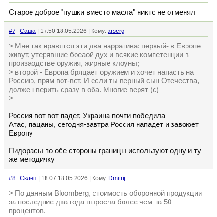
Старое доброе "пушки вместо масла" никто не отменял
#7
Cаша
| 17:50 18.05.2026 | Кому:
arserg
> Мне так нравятся эти два нарратива: первый- в Европе
живут, утерявшие боеаой дух и всякие компетенции в
произаодстве оружия, жирные клоуны;
> второй - Европа бряцает оружием и хочет напасть на
Россию, прям вот-вот. И если ты верный сын Отечества,
должен верить сразу в оба. Многие верят (с)
>
Россия вот вот падет, Украина почти победила
Атас, пацаны, сегодня-завтра Россия нападет и завоюет
Европу
Пидорасы по обе стороны границы используют одну и ту
же методичку
#8
Склеп
| 18:07 18.05.2026 | Кому:
Dmitrij
> По данным Bloomberg, стоимость оборонной продукции
за последние два года выросла более чем на 50
процентов.