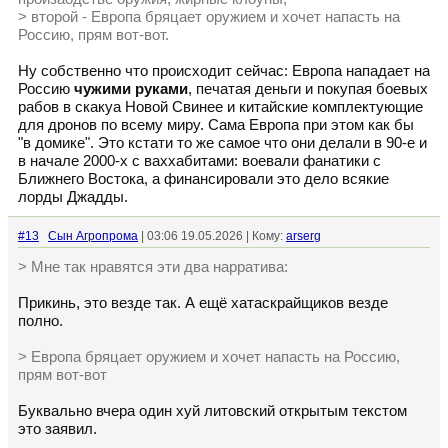
> второй - Европа бряцает оружием и хочет напасть на
Россию, прям вот-вот.
Ну собственно что происходит сейчас: Европа нападает на
Россию
чужими руками
, печатая деньги и покупая боевых
рабов в скакуа Новой Свинее и китайские комплектующие
для дронов по всему миру. Сама Европа при этом как бы
"в домике". Это кстати то же самое что они делали в 90-е и
в начале 2000-х с ваххабитами: воевали фанатики с
Ближнего Востока, а финансировали это дело всякие
лорды Джадды.
#13
Сын Агропрома
| 03:06 19.05.2026 | Кому:
arserg
> Мне так нравятся эти два нарратива:
Прикинь, это везде так. А ещё хатаскрайщиков везде
полно.
> Европа бряцает оружием и хочет напасть на Россию,
прям вот-вот
Буквально вчера один хуй литовский открытым текстом
это заявил.