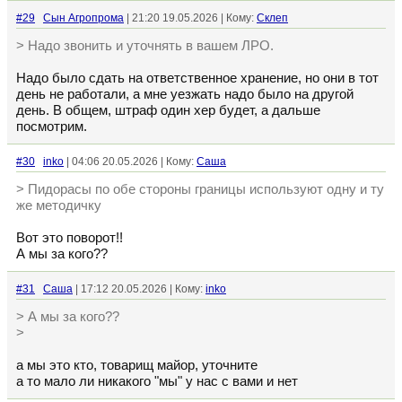
#29
Сын Агропрома
| 21:20 19.05.2026 | Кому:
Склеп
> Надо звонить и уточнять в вашем ЛРО.
Надо было сдать на ответственное хранение, но они в тот
день не работали, а мне уезжать надо было на другой
день. В общем, штраф один хер будет, а дальше
посмотрим.
#30
inko
| 04:06 20.05.2026 | Кому:
Cаша
> Пидорасы по обе стороны границы используют одну и ту
же методичку
Вот это поворот!!
А мы за кого??
#31
Cаша
| 17:12 20.05.2026 | Кому:
inko
> А мы за кого??
>
а мы это кто, товарищ майор, уточните
а то мало ли никакого "мы" у нас с вами и нет