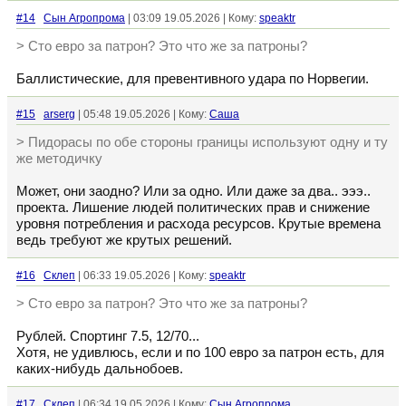
#14
Сын Агропрома
| 03:09 19.05.2026 | Кому:
speaktr
> Сто евро за патрон? Это что же за патроны?
Баллистические, для превентивного удара по Норвегии.
#15
arserg
| 05:48 19.05.2026 | Кому:
Cаша
> Пидорасы по обе стороны границы используют одну и ту
же методичку
Может, они заодно? Или за одно. Или даже за два.. эээ..
проекта. Лишение людей политических прав и снижение
уровня потребления и расхода ресурсов. Крутые времена
ведь требуют же крутых решений.
#16
Склеп
| 06:33 19.05.2026 | Кому:
speaktr
> Сто евро за патрон? Это что же за патроны?
Рублей. Спортинг 7.5, 12/70...
Хотя, не удивлюсь, если и по 100 евро за патрон есть, для
каких-нибудь дальнобоев.
#17
Склеп
| 06:34 19.05.2026 | Кому:
Сын Агропрома