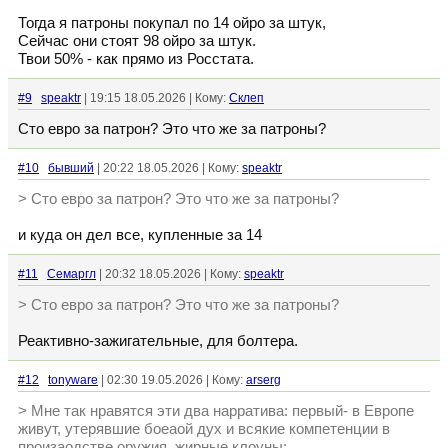
Тогда я патроны покупал по 14 ойро за штук,
Сейчас они стоят 98 ойро за штук.
Твои 50% - как прямо из Росстата.
#9
speaktr
| 19:15 18.05.2026 | Кому:
Склеп
Сто евро за патрон? Это что же за патроны?
#10
бывший
| 20:22 18.05.2026 | Кому:
speaktr
> Сто евро за патрон? Это что же за патроны?
и куда он дел все, купленные за 14
#11
Семаргл
| 20:32 18.05.2026 | Кому:
speaktr
> Сто евро за патрон? Это что же за патроны?
Реактивно-зажигательные, для болтера.
#12
tonyware
| 02:30 19.05.2026 | Кому:
arserg
> Мне так нравятся эти два нарратива: первый- в Европе
живут, утерявшие боеаой дух и всякие компетенции в
произаодстве оружия, жирные клоуны;