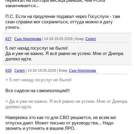
переехал на полтора месяца раньше, чем РОХа
заканчивается...
П.С. Если на продление подавал через Госуслуги - там
скан справки мог сохраниться, оттуда можно и дату
узнать.
#27
Сын Агропрома
| 14:18 19.05.2026 | Кому:
Склеп
5 лет назад госуслуг не было!
Да и уже не важно. Я всё равно не успею. Мне от Днепра
далеко идти.
#28
Склеп
| 14:34 19.05.2026 | Кому:
Сын Агропрома
> 5 лет назад госуслуг не было!
Все сидели на самоизоляции!!!
> Да и уже не важно. Я всё равно не успею. Мне от Днепра
далеко идти.
Наверняка это как-то для СВО решается, не всем же
отпуска дают. Может письмо от руководства... Надо
звонить и уточнять в вашем ЛРО.