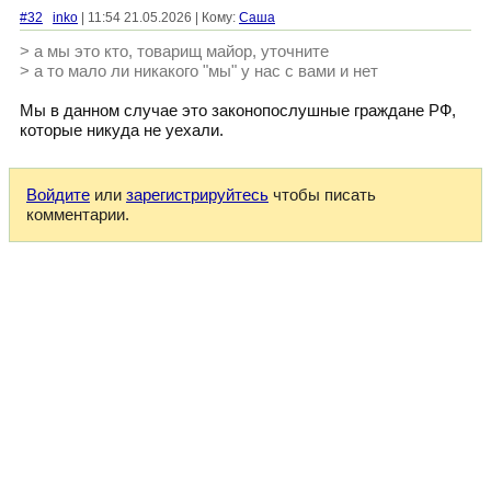
#32
inko
| 11:54 21.05.2026 | Кому:
Cаша
> а мы это кто, товарищ майор, уточните
> а то мало ли никакого "мы" у нас с вами и нет
Мы в данном случае это законопослушные граждане РФ,
которые никуда не уехали.
Войдите
или
зарегистрируйтесь
чтобы писать
комментарии.