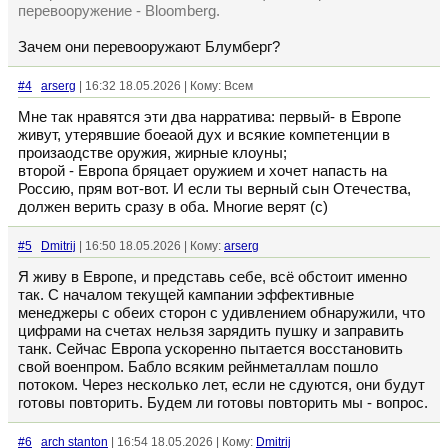
перевооружение - Bloomberg.
Зачем они перевооружают Блумберг?
#4
arserg
| 16:32 18.05.2026 | Кому: Всем
Мне так нравятся эти два нарратива: первый- в Европе
живут, утерявшие боеаой дух и всякие компетенции в
произаодстве оружия, жирные клоуны;
второй - Европа бряцает оружием и хочет напасть на
Россию, прям вот-вот. И если ты верный сын Отечества,
должен верить сразу в оба. Многие верят (с)
#5
Dmitrij
| 16:50 18.05.2026 | Кому:
arserg
Я живу в Европе, и представь себе, всё обстоит именно
так. С началом текущей кампании эффективные
менеджеры с обеих сторон с удивлением обнаружили, что
цифрами на счетах нельзя зарядить пушку и заправить
танк. Сейчас Европа ускоренно пытается восстановить
свой военпром. Бабло всяким рейнметаллам пошло
потоком. Через несколько лет, если не сдуются, они будут
готовы повторить. Будем ли готовы повторить мы - вопрос.
#6
arch stanton
| 16:54 18.05.2026 | Кому:
Dmitrij