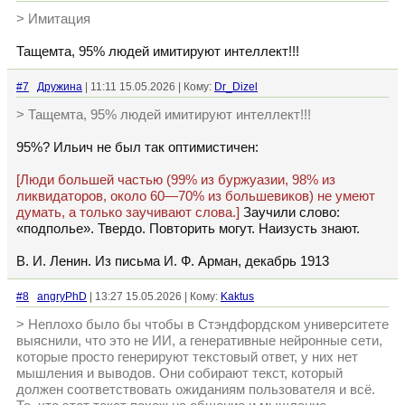
> Имитация
Тащемта, 95% людей имитируют интеллект!!!
#7
Дружина
| 11:11 15.05.2026 | Кому:
Dr_Dizel
> Тащемта, 95% людей имитируют интеллект!!!
95%? Ильич не был так оптимистичен:
[Люди большей частью (99% из буржуазии, 98% из
ликвидаторов, около 60—70% из большевиков) не умеют
думать, а только заучивают слова.]
Заучили слово:
«подполье». Твердо. Повторить могут. Наизусть знают.
В. И. Ленин. Из письма И. Ф. Арман, декабрь 1913
#8
angryPhD
| 13:27 15.05.2026 | Кому:
Kaktus
> Неплохо было бы чтобы в Стэндфордском университете
выяснили, что это не ИИ, а генеративные нейронные сети,
которые просто генерируют текстовый ответ, у них нет
мышления и выводов. Они собирают текст, который
должен соответствовать ожиданиям пользователя и всё.