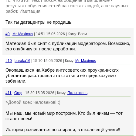
То, что этот текст похож на общение и мышление -
результат обучения сетей на текстах людей, а не научных
работ. Имитация.
Так ты датацентры не продашь.
#9
Mr. Maximus
| 14:51 15.05.2026 | Кому: Всем
Материал был снят с публикации модератором. Возможно,
его опубликуют после доработки.
#10
baraka16
| 15:10 15.05.2026 | Кому:
Mr. Maximus
Окопавшихся на Хабре антисоветских проукраинских
убегантов расстроила эта статья и её предсказуемо
забанили.
#11
Grog
| 15:39 15.05.2026 | Кому:
Пальтоконь
>Долой всех человеков! :)
Мы наш, мы новый мир построим, Кто был никем — тот
станет всем!
История развивается по спирали, в школе ещё учили!!