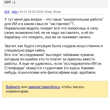
ИИ! :-)
#16
inko
| 04:11 18.05.2026 | Кому: Всем
У тут меня два вопрос - что такое "изнурительная работа"
для ИИ и в каком смысле "заставляют"?..
Нормальная модель генерит всё что попросишь в силу
своих возможностей, ее не надо заставлять, и ей по-
барабану что генерить, она же не понимает ничего.
Звучит, как будто ситуация была создана искусственно и
специально ради хайпа.
Все эти "исследования" выглядят забавами чуваков,
которым по-ошибке кто-то платит за приколы вместо
работы. А еще не удивлюсь, если "исследователи ИИ из
Стенфорда" окажутся студентами 1го курса. Какими-
нибудь психологами или философами ещё, вдобавок.
Войдите
или
зарегистрируйтесь
чтобы писать
комментарии.