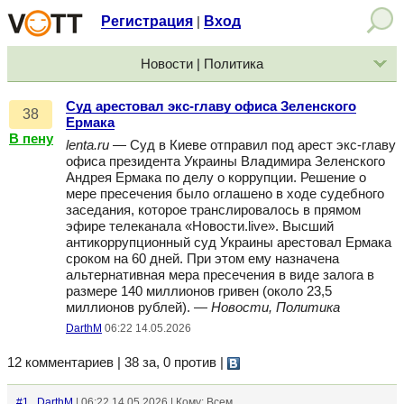
Регистрация
Вход
|
Новости | Политика
Суд арестовал экс-главу офиса Зеленского
38
Ермака
В пену
lenta.ru
— Суд в Киеве отправил под арест экс-главу
офиса президента Украины Владимира Зеленского
Андрея Ермака по делу о коррупции. Решение о
мере пресечения было оглашено в ходе судебного
заседания, которое транслировалось в прямом
эфире телеканала «Новости.live». Высший
антикоррупционный суд Украины арестовал Ермака
сроком на 60 дней. При этом ему назначена
альтернативная мера пресечения в виде залога в
размере 140 миллионов гривен (около 23,5
миллионов рублей). —
Новости, Политика
DarthM
06:22 14.05.2026
12 комментариев | 38 за, 0 против
|
#1
DarthM
| 06:22 14.05.2026 | Кому: Всем