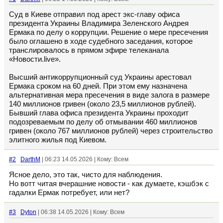
Суд в Киеве отправил под арест экс-главу офиса
президента Украины Владимира Зеленского Андрея
Ермака по делу о коррупции. Решение о мере пресечения
было оглашено в ходе судебного заседания, которое
транслировалось в прямом эфире телеканала
«Новости.live».
Высший антикоррупционный суд Украины арестовал
Ермака сроком на 60 дней. При этом ему назначена
альтернативная мера пресечения в виде залога в размере
140 миллионов гривен (около 23,5 миллионов рублей).
Бывший глава офиса президента Украины проходит
подозреваемым по делу об отмывании 460 миллионов
гривен (около 767 миллионов рублей) через строительство
элитного жилья под Киевом.
#2
DarthM
| 06:23 14.05.2026 | Кому: Всем
Ясное дело, это так, чисто для наблюдения.
Но вотт читая вчерашние новости - как думаете, кэшбэк с
гадалки Ермак потребует, или нет?
#3
Dyton
| 06:38 14.05.2026 | Кому: Всем