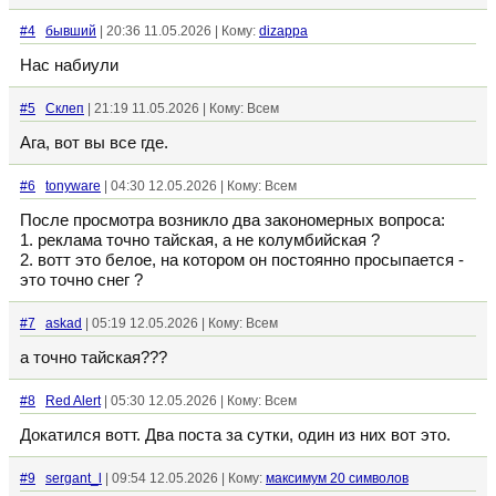
#4
бывший
| 20:36 11.05.2026 | Кому:
dizappa
Нас набиули
#5
Склеп
| 21:19 11.05.2026 | Кому: Всем
Ага, вот вы все где.
#6
tonyware
| 04:30 12.05.2026 | Кому: Всем
После просмотра возникло два закономерных вопроса:
1. реклама точно тайская, а не колумбийская ?
2. вотт это белое, на котором он постоянно просыпается -
это точно снег ?
#7
askad
| 05:19 12.05.2026 | Кому: Всем
а точно тайская???
#8
Red Alert
| 05:30 12.05.2026 | Кому: Всем
Докатился вотт. Два поста за сутки, один из них вот это.
#9
sergant_l
| 09:54 12.05.2026 | Кому:
максимум 20 символов