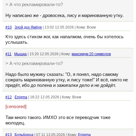
> А что рекламировали-то?
Ну написано же - дровосека, лису и маринованную утку.
#10
Злой дух Ямбуя
| 13:02 12.05.2026 | Кому: Всем
Кто здесь стихом жог, как напалмом, очень бы хотелось
услышать.
#11
Мышка
| 15:20 12.05.2026 | Кому:
максимум 20 символов
> А что рекламировали-то?
Надо было мужику сказать: "О, я понял, надо самому
сожрать маринованную утку, и лису тоже!" И всё, никто не
придёт, ибо до полена и зажигалки дело и не дойдёт.
#12
Enigma
| 18:22 12.05.2026 | Кому: Всем
[censored]
Там много такого. ИМХО это все переводчик тоже
молодец.
#13
Бульбород
| 07:11 13.05.2026 | Кому:
Enigma