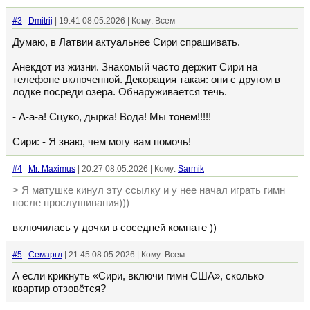
#3
Dmitrij
| 19:41 08.05.2026 | Кому: Всем
Думаю, в Латвии актуальнее Сири спрашивать.
Анекдот из жизни. Знакомый часто держит Сири на
телефоне включенной. Декорация такая: они с другом в
лодке посреди озера. Обнаруживается течь.
- А-а-а! Сцуко, дырка! Вода! Мы тонем!!!!!
Сири: - Я знаю, чем могу вам помочь!
#4
Mr. Maximus
| 20:27 08.05.2026 | Кому:
Sarmik
> Я матушке кинул эту ссылку и у нее начал играть гимн
после прослушивания)))
включилась у дочки в соседней комнате ))
#5
Семаргл
| 21:45 08.05.2026 | Кому: Всем
А если крикнуть «Сири, включи гимн США», сколько
квартир отзовётся?