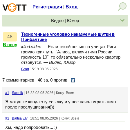
Регистрация
Вход
|
Видео | Юмор
Техногенные уголовно наказуемые шутки в
48
Прибалтике
В пену
idiod.video
— Если тихой ночью на улицах Риги
громко крикнуть: "Алиса, включи гимн России
громкость 10", то обязательно несколько квартир
отзовутся. —
Видео, Юмор
Grog
15:19 08.05.2026
7 комментариев | 48 за, 0 против
|
#1
Sarmik
| 16:33 08.05.2026 | Кому: Всем
Я матушке кинул эту ссылку и у нее начал играть гимн
после прослушивания)))
#2
Baltijalv.lv
| 18:51 08.05.2026 | Кому: Всем
Хм, надо попробовать... :)