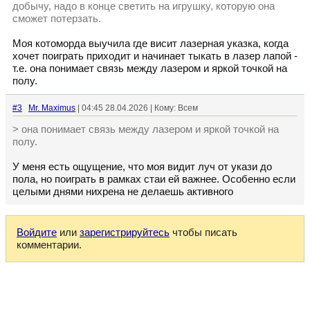
добычу, надо в конце светить на игрушку, которую она
сможет потерзать.
Моя котоморда выучила где висит лазерная указка, когда
хочет поиграть приходит и начинает тыкать в лазер лапой -
т.е. она понимает связь между лазером и яркой точкой на
полу.
#3
Mr. Maximus
| 04:45 28.04.2026 | Кому: Всем
> она понимает связь между лазером и яркой точкой на
полу.
У меня есть ощущение, что моя видит луч от укази до
пола, но поиграть в рамках стаи ей важнее. Особенно если
целыми днями нихрена не делаешь активного
Войдите
или
зарегистрируйтесь
чтобы писать
комментарии.