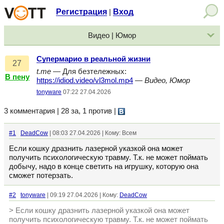
Регистрация
Вход
|
Видео | Юмор
Супермарио в реальной жизни
27
t.me
— Для безтележных:
В пену
https://idiod.video/vl3mol.mp4
—
Видео, Юмор
tonyware
07:22 27.04.2026
3 комментария | 28 за, 1 против
|
#1
DeadCow
| 08:03 27.04.2026 | Кому: Всем
Если кошку дразнить лазерной указкой она может
получить психологическую травму. Т.к. не может поймать
добычу, надо в конце светить на игрушку, которую она
сможет потерзать.
#2
tonyware
| 09:19 27.04.2026 | Кому:
DeadCow
> Если кошку дразнить лазерной указкой она может
получить психологическую травму. Т.к. не может поймать