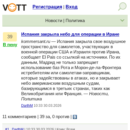
Регистрация
Вход
|
Новости | Политика
Испания закрыла небо для операции в Иране
39
kommersant.ru
— Испания закрыла свое воздушное
В пену
пространство для самолетов, участвующих в
военной операции США и Израиля против Ирана,
сообщает El Pais со ссылкой на источники. По их
данным, Мадрид не только запрещает
использование баз Рота и Морон-де-ла-Фронтера
истребителям или самолетам-заправщикам,
которые задействованы в атаках, но и закрывает
небо американским воздушным судам,
базирующимся в третьих странах, таких как
Великобритания или Франция. —
Новости,
Политика
DarthM
10:33 30.03.2026
11 комментариев | 39 за, 0 против
|
#1
DarthM
| 10:33 30.03.2026 | Кому: Всем