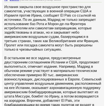
Испания закрыла свое воздушное пространство для
самолетов, участвующих в военной операции США и
Израиля против Ирана, сообщает El Pais со ссылкой на
источники. По их данным, Мадрид не только запрещает
использование баз Рота и Морон-де-ла-Фронтера
истребителям или самолетам-заправщикам, которые
задействованы в атаках, но и закрывает небо
американским воздушным судам, базирующимся в
третьих странах, таких как Великобритания или Франция.
Пролет или посадка самолета могут быть разрешены
только в чрезвычайных ситуациях.
В остальном же все задачи, предусмотренные
двусторонним соглашением Испании и США, продолжают
выполняться, отмечает издание. Например, Мадрид в
обычном режиме участвует в материально-техническом
обеспечении примерно 80 тыс. американских
военнослужащих, дислоцированных в Европе. Севильский
центр управления воздушным движением, расположенный
на юге Испании, оказывает аэронавигационную поддержку
американским бомбардировщикам, которые вылетают из
штата Миссури, бомбят по Ирану, а потом возвращаются
на аэродром. Впрочем, добавляет El Pais, эти
бомбардировщики во время таких полетов не входят в