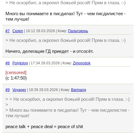
> Не оскорбил, а окропил божьей росой! Прям в глаза. :-)
Много вы понимаете в писдилах! Тут - чем писдилистее -
тем лучше!
#7
Склеп
| 16:12 28.03.2026 | Кому:
Пальтоконь
> Не оскорбил, а окропил божьей росой! Прям в глаза. :-)
Ничего, делегация ГД приедет - и отсосёт.
#8
Polytolog
| 17:34 28.03.2026 | Кому:
Zimorodok
[censored]
(с 1:47:50)
#9
Voyager
| 18:39 28.03.2026 | Кому:
Barmang
> > Не оскорбил, а окропил божьей росой! Прям в глаза. :-)
>
> Много вы понимаете в писдилах! Тут - чем писдилистее -
тем лучше!
peace talk + peace deal = peace of shit