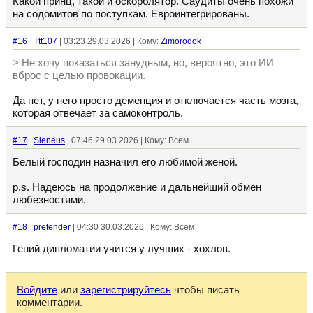
Какой принц, такой и оскорблятор. Саудиты очень похожи
на содомитов по поступкам. Евроинтегрированы.
#16
Ttt107
| 03:23 29.03.2026 | Кому:
Zimorodok
> Не хочу показаться занудным, но, вероятно, это ИИ
вброс с целью провокации.
Да нет, у него просто деменция и отключается часть мозга,
которая отвечает за самоконтроль.
#17
Sieneus
| 07:46 29.03.2026 | Кому: Всем
Белый господин назначил его любимой женой.
p.s. Надеюсь на продолжение и дальнейший обмен
любезностями.
#18
pretender
| 04:30 30.03.2026 | Кому: Всем
Гений дипломатии учится у лучших - хохлов.
Войдите
или
зарегистрируйтесь
чтобы писать
комментарии.