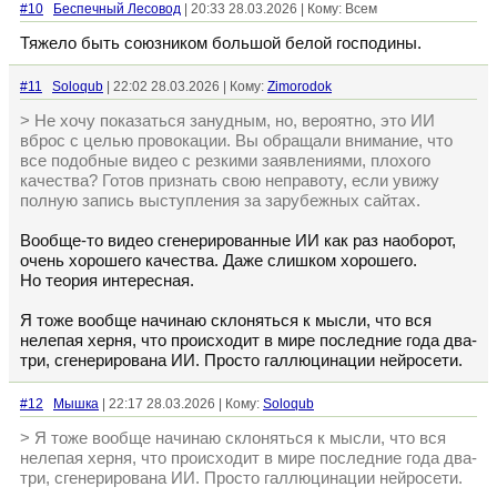
#10
Беспечный Лесовод
| 20:33 28.03.2026 | Кому: Всем
Тяжело быть союзником большой белой господины.
#11
Soloqub
| 22:02 28.03.2026 | Кому:
Zimorodok
> Не хочу показаться занудным, но, вероятно, это ИИ
вброс с целью провокации. Вы обращали внимание, что
все подобные видео с резкими заявлениями, плохого
качества? Готов признать свою неправоту, если увижу
полную запись выступления за зарубежных сайтах.
Вообще-то видео сгенерированные ИИ как раз наоборот,
очень хорошего качества. Даже слишком хорошего.
Но теория интересная.
Я тоже вообще начинаю склоняться к мысли, что вся
нелепая херня, что происходит в мире последние года два-
три, сгенерирована ИИ. Просто галлюцинации нейросети.
#12
Мышка
| 22:17 28.03.2026 | Кому:
Soloqub
> Я тоже вообще начинаю склоняться к мысли, что вся
нелепая херня, что происходит в мире последние года два-
три, сгенерирована ИИ. Просто галлюцинации нейросети.