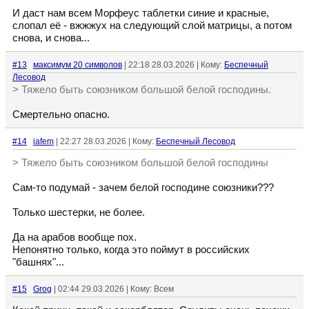
И даст нам всем Морфеус таблетки синие и красные,
слопал её - вжжжух на следующий слой матрицы, а потом
снова, и снова...
#13
максимум 20 символов
| 22:18 28.03.2026 | Кому:
Беспечный
Лесовод
> Тяжело быть союзником большой белой господины.
Смертельно опасно.
#14
iafem
| 22:27 28.03.2026 | Кому:
Беспечный Лесовод
> Тяжело быть союзником большой белой господины
Сам-то подумай - зачем белой господине союзники???
Только шестерки, не более.
Да на арабов вообще пох.
Непонятно только, когда это поймут в российских
"башнях"...
#15
Grog
| 02:44 29.03.2026 | Кому: Всем