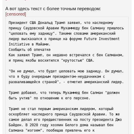
А вот здесь текст с более точным переводом:
[censored]
Президент США Дональд Трамп заявил, что наследному 
принцу Саудовской Аравии Мухаммеду бен Салману пришлось 
"целовать ему задницу". Такими словами американский 
лидер высказался о принце на форуме Future Investment 
Initiative в Майами.

Сообщить об опечатке

Как заявил Трамп, он недавно встречался с бен Салманом, 
и принц якобы восхитился "крутостью" США.

"Он не думал, что будет целовать мою задницу. Он думал, 
что я буду очередным президентом-неудачником с 
разваливающейся страной", - отметил американский лидер.

Трамп добавил, что теперь Мухаммед бен Салман "должен 
быть учтив" по отношению к его персоне.

Трамп не стал первым американским лидером, который 
оскорбляет наследного принца Саудовской Аравии. То же 
самое делал его предшественник на посту президента Джо 
Байден. В 2020 году хозяин Белого дома называл бен 
Салмана "изгоем", пообещав привлечь его к 