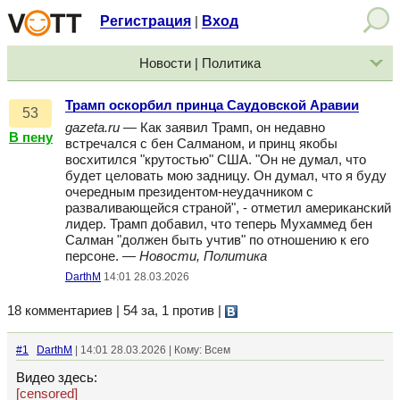
Регистрация
Вход
|
Новости | Политика
Трамп оскорбил принца Саудовской Аравии
53
gazeta.ru
— Как заявил Трамп, он недавно
В пену
встречался с бен Салманом, и принц якобы
восхитился "крутостью" США. "Он не думал, что
будет целовать мою задницу. Он думал, что я буду
очередным президентом-неудачником с
разваливающейся страной", - отметил американский
лидер. Трамп добавил, что теперь Мухаммед бен
Салман "должен быть учтив" по отношению к его
персоне. —
Новости, Политика
DarthM
14:01 28.03.2026
18 комментариев | 54 за, 1 против
|
#1
DarthM
| 14:01 28.03.2026 | Кому: Всем
Видео здесь:
[censored]