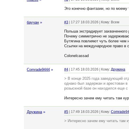
Это конечно фантазии, но по моему
баучан
»
#3
| 17:27 18.03.2026 | Кому: Всем
Польша экстрадирует захваченного р
Почему симметрично не задерживаю
Бутягина повлияют чуть более чем н
Ссылки на международное право в 
Colonelcassad
Comrade9444
»
#4
| 17:45 18.03.2026 | Кому:
Дружина
> В конце 2025 года заведующий от
однако был задержан и арестован в 
розыскной базе он находился еще с 
Интересно зачем ему читать там ку
Дружина
»
#5
| 17:49 18.03.2026 | Кому:
Comrade9
> Интересно зачем ему читать там к