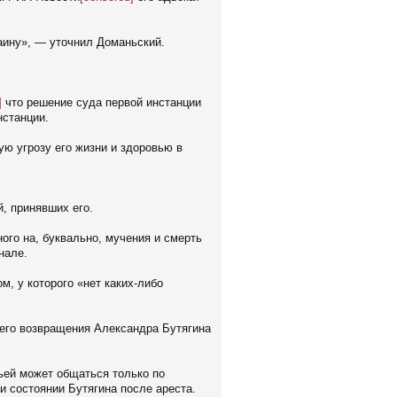
аину», — уточнил Доманьский.
]
что решение суда первой инстанции
нстанции.
ую угрозу его жизни и здоровью в
, принявших его.
ного на, буквально, мучения и смерть
нале.
 у которого «нет каких-либо
шего возвращения Александра Бутягина
ьей может общаться только по
и состоянии Бутягина после ареста.