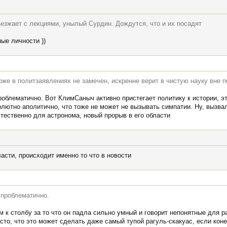
ъезжает с лекциями, унылый Сурдин. Дождутся, что и их посадят
ые личности ))
оже в политзаявлениях не замечен, искренне верит в чистую науку вне 
облематично. Вот КлимСаныч активно пристегает политику к истории, эт
лютно аполитично, что тоже не может не вызывать симпатии. Ну, вызвал
стественно для астронома, новый прорыв в его области
ласти, происходит именно то что в новости
 проблематично.
м к столбу за то что он падла сильно умный и говорит непонятные для 
осто, что это может сделать даже самый тупой рагуль-скакуас, если коне