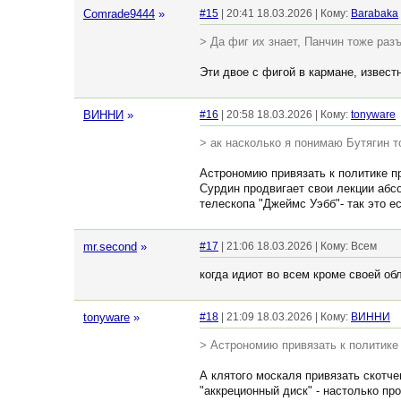
Comrade9444
»
#15
| 20:41 18.03.2026 | Кому:
Barabaka
> Да фиг их знает, Панчин тоже раз
Эти двое с фигой в кармане, известн
ВИННИ
»
#16
| 20:58 18.03.2026 | Кому:
tonyware
> ак насколько я понимаю Бутягин т
Астрономию привязать к политике пр
Сурдин продвигает свои лекции абсо
телескопа "Джеймс Уэбб"- так это е
mr.second
»
#17
| 21:06 18.03.2026 | Кому: Всем
когда идиот во всем кроме своей об
tonyware
»
#18
| 21:09 18.03.2026 | Кому:
ВИННИ
> Астрономию привязать к политике
А клятого москаля привязать скотче
"аккреционный диск" - настолько пр