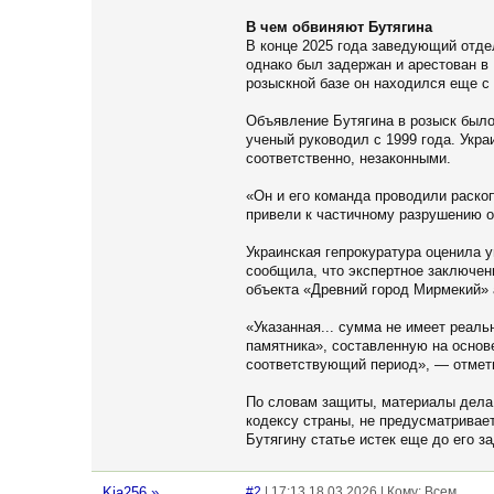
В чем обвиняют Бутягина
В конце 2025 года заведующий отде
однако был задержан и арестован в 
розыскной базе он находился еще с 
Объявление Бутягина в розыск был
ученый руководил с 1999 года. Укра
соответственно, незаконными.
«Он и его команда проводили раско
привели к частичному разрушению 
Украинская гепрокуратура оценила у
сообщила, что экспертное заключен
объекта «Древний город Мирмекий» 
«Указанная... сумма не имеет реал
памятника», составленную на основе
соответствующий период», — отмет
По словам защиты, материалы дела 
кодексу страны, не предусматривае
Бутягину статье истек еще до его з
Kia256
»
#2
| 17:13 18.03.2026 | Кому: Всем