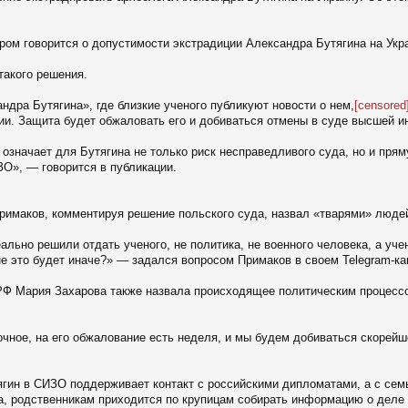
ором говорится о допустимости экстрадиции Александра Бутягина на Укр
такого решения.
ндра Бутягина», где близкие ученого публикуют новости о нем,
[censored
ии. Защита будет обжаловать его и добиваться отмены в суде высшей и
означает для Бутягина не только риск несправедливого суда, но и прям
О», — говорится в публикации.
римаков, комментируя решение польского суда, назвал «тварями» людей
еально решили отдать ученого, не политика, не военного человека, а уче
не это будет иначе?» — задался вопросом Примаков в своем Telegram-ка
 Мария Захарова также назвала происходящее политическим процессом,
чное, на его обжалование есть неделя, и мы будем добиваться скорей
тягин в СИЗО поддерживает контакт с российскими дипломатами, а с сем
а, родственникам приходится по крупицам собирать информацию о деле 