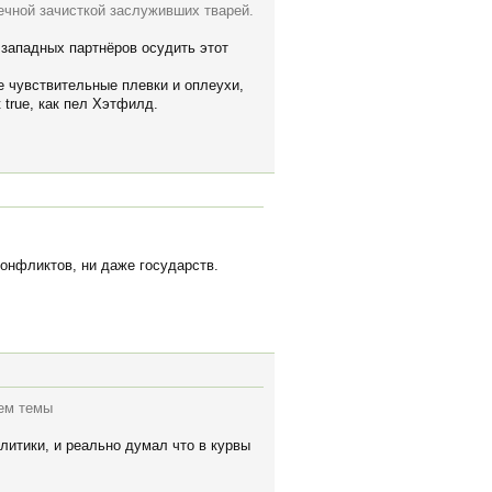
ечной зачисткой заслуживших тварей.
 западных партнёров осудить этот
е чувствительные плевки и оплеухи,
 true, как пел Хэтфилд.
 конфликтов, ни даже государств.
ием темы
литики, и реально думал что в курвы