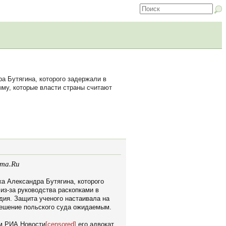
 Бутягина, которого задержали в
ыму, которые власти страны считают
ета.Ru
а Александра Бутягина, которого
из-за руководства раскопками в
дия. Защита ученого настаивала на
 решение польского суда ожидаемым.
ом РИА Новости
[censored]
его адвокат