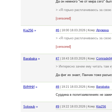
Да он немного "не от мира сего" был
> «Я горько расплачиваюсь за свою
[censored]
Kia256
»
#6
| 18:00 18.03.2026 | Кому:
Дружина
> «Я горько расплачиваюсь за свою
[censored]
Barabaka
»
#7
| 18:43 18.03.2026 | Кому:
Comrade9
> Интересно зачем ему читать там к
Да фиг их знает, Панчин тоже разъе
ВИННИ
»
#8
| 19:21 18.03.2026 | Кому:
Barabaka
Сурдина в политзаявлениях не замеч
Soloqub
»
#9
| 19:22 18.03.2026 | Кому:
Kia256