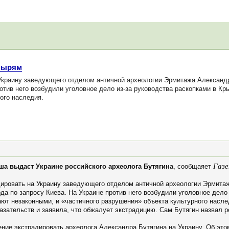
упырям
краину заведующего отделом античной археологии Эрмитажа Александра
ротив него возбудили уголовное дело из-за руководства раскопками в Кр
ого наследия.
Газ
ьша выдаст Украине российского археолога Бутягина
, сообщаяет
ировать на Украину заведующего отделом античной археологии Эрмитаж
да по запросу Киева. На Украине против него возбудили уголовное дело 
ают незаконными, и «частичного разрушения» объекта культурного насле
казательств и заявила, что обжалует экстрадицию. Сам Бутягин назвал
ие экстрадировать археолога Александра Бутягина на Украину. Об эт