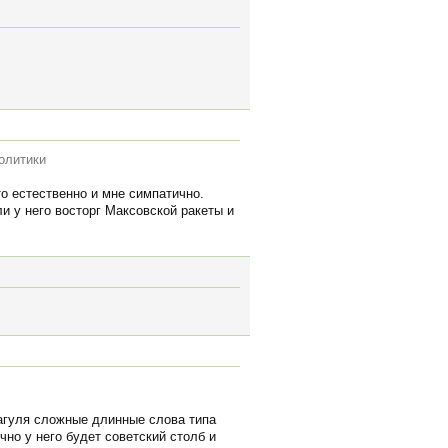
политики
о естественно и мне симпатично.
и у него восторг Максовской ракеты и
рагуля сложные длинные слова типа
чно у него будет советский столб и