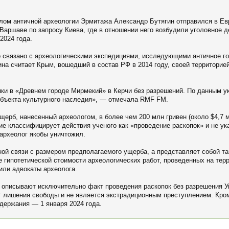
лом античной археологии Эрмитажа Александр Бутягин отправился в Евр
Варшаве по запросу Киева, где в отношении него возбудили уголовное д
2024 года.
о связано с археологическими экспедициями, исследующими античное г
ина считает Крым, вошедший в состав РФ в 2014 году, своей территорией
пки в «Древнем городе Мирмекий» в Керчи без разрешений. По данным у
объекта культурного наследия», — отмечала RMF FM.
щерб, нанесенный археологом, в более чем 200 млн гривен (около $4,7 
ие классифицирует действия ученого как «проведение раскопок» и не ук
археолог якобы уничтожил.
ьной связи с размером предполагаемого ущерба, а представляет собой 
 гипотетической стоимости археологических работ, проведенных на терр
или адвокаты археолога.
описывают исключительно факт проведения раскопок без разрешения Ук
т лишения свободы и не является экстрадиционным преступлением. Кром
адержания — 1 января 2024 года.