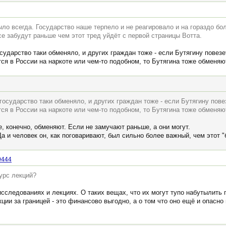
ло всегда. Государство наше терпело и не реагировало и на гораздо бо
все забудут раньше чем этот тред уйдёт с первой страницы Вотта.
осударство таки обменяло, и других граждан тоже - если Бутягину повез
ся в России на наркоте или чем-то подобном, то Бутягина тоже обменяю
 государство таки обменяло, и других граждан тоже - если Бутягину пов
ся в России на наркоте или чем-то подобном, то Бутягина тоже обменяю
е, конечно, обменяют. Если не замучают раньше, а они могут.
Да и человек он, как поговаривают, был сильно более важный, чем этот 
9444
урс лекций?
сследованиях и лекциях. О таких вещах, что их могут тупо набутылить
кции за границей - это финансово выгодно, а о том что оно ещё и опасно