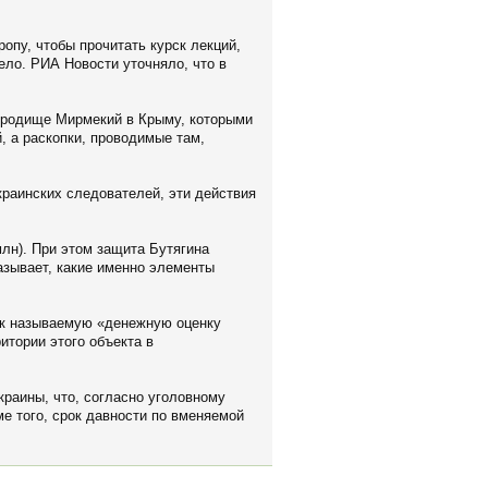
опу, чтобы прочитать курск лекций,
ело. РИА Новости уточняло, что в
ородище Мирмекий в Крыму, которыми
, а раскопки, проводимые там,
краинских следователей, эти действия
млн). При этом защита Бутягина
азывает, какие именно элементы
так называемую «денежную оценку
итории этого объекта в
раины, что, согласно уголовному
е того, срок давности по вменяемой