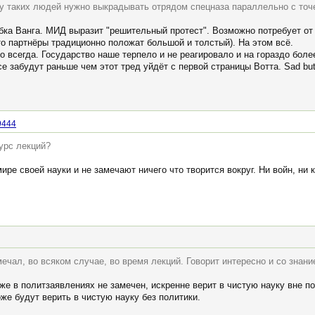
му таких людей нужно выкрадывать отрядом спецназа параллельно с точ
бабка Ванга. МИД выразит "решительный протест". Возможно потребует от
о партнёры традиционно положат большой и толстый). На этом всё.
 всегда. Государство наше терпело и не реагировало и на гораздо боле
се забудут раньше чем этот тред уйдёт с первой страницы Вотта. Sad but
9444
урс лекций?
мире своей науки и не замечают ничего что творится вокруг. Ни войн, ни
ечал, во всяком случае, во время лекций. Говорит интересно и со знан
же в политзаявлениях не замечен, искренне верит в чистую науку вне по
же будут верить в чистую науку без политики.