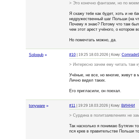
> Это конечно фантазии, но по мое
Я скажу тебе как будет, хоть и не 
недружественный шаг Польши (на чт
Почему я знаю? Потому что там было
чем этот арест учёного, о котором в
Но помечтать можно, да.
Soloqub
»
#10
| 19:25 18.03.2026 | Кому:
Comrade
> Интересно зачем ему читать там к
Учёные, не все, но многие, живут в 
Лично видел таких.
Его пригласили, он поехал.
tonyware
»
#11
| 19:29 18.03.2026 | Кому:
ВИННИ
> Сурдина в политзаявлениях не зам
Так насколько я понимаю Бутягин то
пся крев в правительстве Польши то