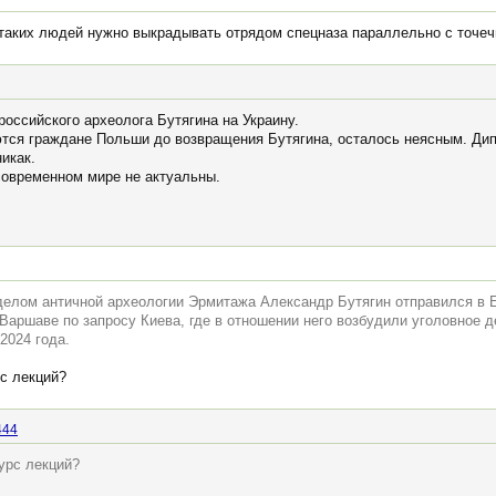
 таких людей нужно выкрадывать отрядом спецназа параллельно с точеч
оссийского археолога Бутягина на Украину.
тся граждане Польши до возвращения Бутягина, осталось неясным. Ди
икак.
современном мире не актуальны.
делом античной археологии Эрмитажа Александр Бутягин отправился в Ев
Варшаве по запросу Киева, где в отношении него возбудили уголовное д
2024 года.
рс лекций?
444
урс лекций?