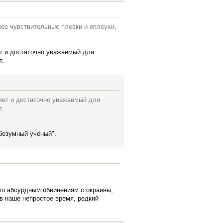
лее чувствительные плевки и оплеухи,
ет и достаточно уважаемый для
т.
езет и достаточно уважаемый для
т.
"безумный учёный".
 по абсурдным обвинениям с окраины,
 в наше непростое время, редкий