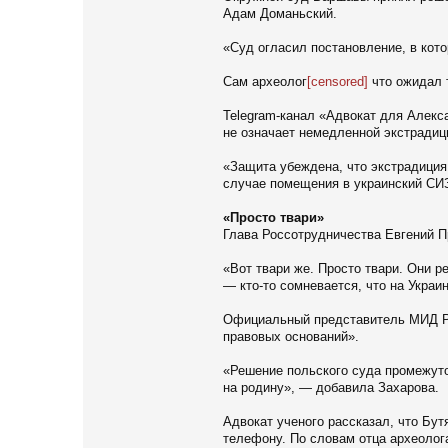
Адам Доманьский.
«Суд огласил постановление, в кот
Сам археолог
[censored]
что ожидал 
Telegram-канал «Адвокат для Алекса
не означает немедленной экстрадиц
«Защита убеждена, что экстрадиция 
случае помещения в украинский СИЗ
«Просто твари»
Глава Россотрудничества Евгений П
«Вот твари же. Просто твари. Они р
— кто-то сомневается, что на Украи
Официальный представитель МИД РФ
правовых оснований».
«Решение польского суда промежуто
на родину», — добавила Захарова.
Адвокат ученого рассказал, что Бу
телефону. По словам отца археолог