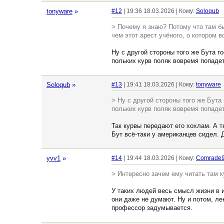
tonyware
»
#12
| 19:36 18.03.2026 | Кому:
Soloqub
> Почему я знаю? Потому что там бы
чем этот арест учёного, о котором 
Ну с другой стороны того же Бута г
польких курв поляк вовремя попадет
Soloqub
»
#13
| 19:41 18.03.2026 | Кому:
tonyware
> Ну с другой стороны того же Бута
польких курв поляк вовремя попадет
Так курвы передают его хохлам. А т
Бут всё-таки у американцев сидел. 
yvv1
»
#14
| 19:44 18.03.2026 | Кому:
Comrade
> Интересно зачем ему читать там к
У таких людей весь смысл жизни в и
они даже не думают. Ну и потом, ле
профессор задумывается.