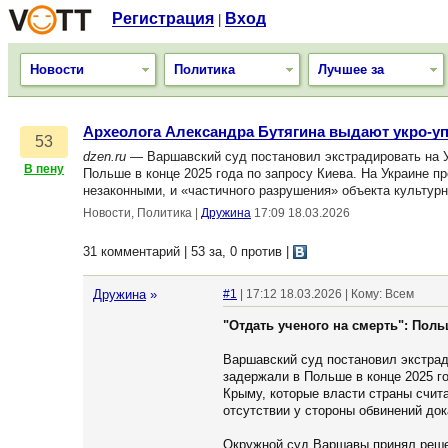
Регистрация
Вход
|
Новости
Политика
Лучшее за
Археолога Александра Бутягина выдают укро-
53
dzen.ru
— Варшавский суд постановил экстрадировать на У
В пену
Польше в конце 2025 года по запросу Киева. На Украине п
незаконными, и «частичного разрушения» объекта культурн
Новости, Политика
|
Дружина
17:09 18.03.2026
31 комментарий | 53 за, 0 против
|
Дружина
»
#1
| 17:12 18.03.2026 | Кому: Всем
"Отдать ученого на смерть": Пол
Варшавский суд постановил экстрад
задержали в Польше в конце 2025 го
Крыму, которые власти страны счит
отсутствии у стороны обвинений до
Окружной суд Варшавы принял решен