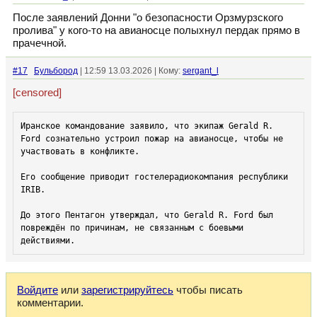
После заявлений Донни "о безопасности Орзмурзского
пролива" у кого-то на авианосце полыхнул пердак прямо в
прачечной.
#17
Бульбород
| 12:59 13.03.2026 | Кому:
sergant_l
[censored]
Иранское командование заявило, что экипаж Gerald R. 
Ford сознательно устроил пожар на авианосце, чтобы не 
участвовать в конфликте. 

Его сообщение приводит гостелерадиокомпания республики 
IRIB.

До этого Пентагон утверждал, что Gerald R. Ford был 
повреждён по причинам, не связанным с боевыми 
действиями.
Войдите
или
зарегистрируйтесь
чтобы писать
комментарии.