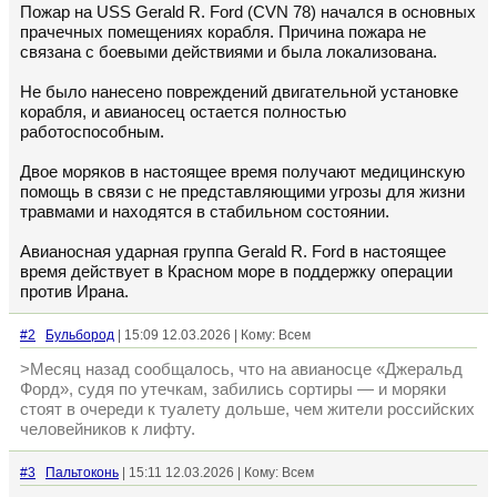
Пожар на USS Gerald R. Ford (CVN 78) начался в основных
прачечных помещениях корабля. Причина пожара не
связана с боевыми действиями и была локализована.
Не было нанесено повреждений двигательной установке
корабля, и авианосец остается полностью
работоспособным.
Двое моряков в настоящее время получают медицинскую
помощь в связи с не представляющими угрозы для жизни
травмами и находятся в стабильном состоянии.
Авианосная ударная группа Gerald R. Ford в настоящее
время действует в Красном море в поддержку операции
против Ирана.
#2
Бульбород
| 15:09 12.03.2026 | Кому: Всем
>Месяц назад сообщалось, что на авианосце «Джеральд
Форд», судя по утечкам, забились сортиры — и моряки
стоят в очереди к туалету дольше, чем жители российских
человейников к лифту.
#3
Пальтоконь
| 15:11 12.03.2026 | Кому: Всем