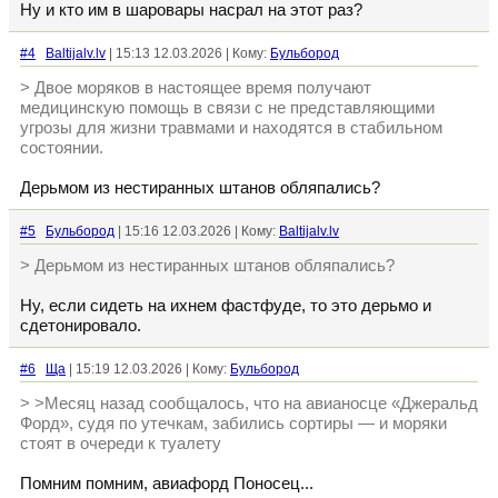
Ну и кто им в шаровары насрал на этот раз?
#4
Baltijalv.lv
| 15:13 12.03.2026 | Кому:
Бульбород
> Двое моряков в настоящее время получают
медицинскую помощь в связи с не представляющими
угрозы для жизни травмами и находятся в стабильном
состоянии.
Дерьмом из нестиранных штанов обляпались?
#5
Бульбород
| 15:16 12.03.2026 | Кому:
Baltijalv.lv
> Дерьмом из нестиранных штанов обляпались?
Ну, если сидеть на ихнем фастфуде, то это дерьмо и
сдетонировало.
#6
Ща
| 15:19 12.03.2026 | Кому:
Бульбород
> >Месяц назад сообщалось, что на авианосце «Джеральд
Форд», судя по утечкам, забились сортиры — и моряки
стоят в очереди к туалету
Помним помним, авиафорд Поносец...