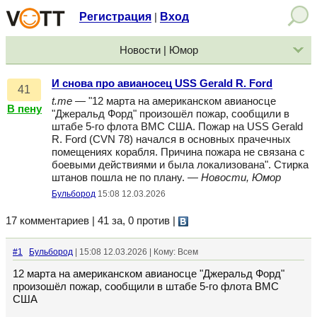
Регистрация
Вход
|
Новости | Юмор
И снова про авианосец USS Gerald R. Ford
41
t.me
— "12 марта на американском авианосце
В пену
"Джеральд Форд" произошёл пожар, сообщили в
штабе 5-го флота ВМС США. Пожар на USS Gerald
R. Ford (CVN 78) начался в основных прачечных
помещениях корабля. Причина пожара не связана с
боевыми действиями и была локализована". Стирка
штанов пошла не по плану. —
Новости, Юмор
Бульбород
15:08 12.03.2026
17 комментариев | 41 за, 0 против
|
#1
Бульбород
| 15:08 12.03.2026 | Кому: Всем
12 марта на американском авианосце "Джеральд Форд"
произошёл пожар, сообщили в штабе 5-го флота ВМС
США