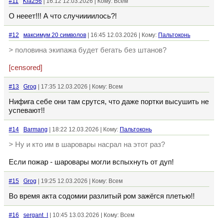
#11
Kia256
| 16:12 12.03.2026 | Кому: Всем
О нееет!!! А что случиииилось?!
#12
максимум 20 символов
| 16:45 12.03.2026 | Кому:
Пальтоконь
> половина экипажа будет бегать без штанов?
[censored]
#13
Grog
| 17:35 12.03.2026 | Кому: Всем
Нифига себе они там срутся, что даже портки высушить не
успевают!!
#14
Barmang
| 18:22 12.03.2026 | Кому:
Пальтоконь
> Ну и кто им в шаровары насрал на этот раз?
Если пожар - шаровары могли вспыхнуть от дуп!
#15
Grog
| 19:25 12.03.2026 | Кому: Всем
Во время акта содомии разлитый ром зажёгся плетью!!
#16
sergant_l
| 10:45 13.03.2026 | Кому: Всем