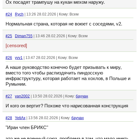
Ох посадят трампушу на кукан мехом наружу.
#24
Rych
| 13:26 28.02.2026 | Кому: Всем
Нормальная страна, которая не воюет с соседями, v2.
#25
Diman755
| 13:46 28.02.2026 | Кому: Всем
[censored]
#26
yvv1
| 13:47 28.02.2026 | Кому: Всем
А наше руководство конечно будет призывать к миру,
вместо того чтобы распиздячить пиндосскую
инфраструктуру, которая работает на хохлов, в Польше и
Румынии.
#27
van2002
| 13:50 28.02.2026 | Кому:
баучан
И кого он вертит? Похоже что нарисованная конструкция
#28
YetiAx
| 13:56 28.02.2026 | Кому:
баучан
"Иран член БРИКС"
это же не военный союз. проблема в том, что мало иметь