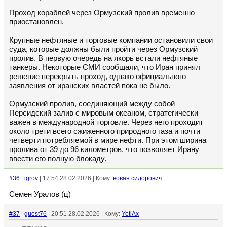
Проход кораблей через Ормузский пролив временно
приостановлен.
Крупные нефтяные и торговые компании остановили свои
суда, которые должны были пройти через Ормузский
пролив. В первую очередь на якорь встали нефтяные
танкеры. Некоторые СМИ сообщали, что Иран принял
решение перекрыть проход, однако официального
заявления от иранских властей пока не было.
Ормузский пролив, соединяющий между собой
Персидский залив с мировым океаном, стратегически
важен в международной торговле. Через него проходит
около трети всего сжиженного природного газа и почти
четверти потребляемой в мире нефти. При этом ширина
пролива от 39 до 96 километров, что позволяет Ирану
ввести его полную блокаду.
#36
igrov
| 17:54 28.02.2026 | Кому:
вован сидорович
Семен Уралов (ц)
#37
guest76
| 20:51 28.02.2026 | Кому:
YetiAx