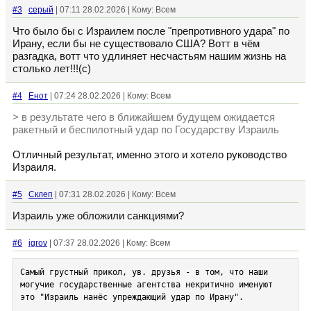
#3
серый
| 07:11 28.02.2026 | Кому: Всем
Что было бы с Израилем после "препротивного удара" по
Ирану, если бы не существовало США? Вотт в чём
разгадка, вотт что удлиняет несчастьям нашим жизнь на
столько лет!!!(с)
#4
Енот
| 07:24 28.02.2026 | Кому: Всем
> в результате чего в ближайшем будущем ожидается
ракетный и беспилотный удар по Государству Израиль
Отличный результат, именно этого и хотело руководство
Израиля.
#5
Склеп
| 07:31 28.02.2026 | Кому: Всем
Израиль уже обложили санкциями?
#6
igrov
| 07:37 28.02.2026 | Кому: Всем
Самый грустный прикол, ув. друзья - в том, что наши 
могучие государственные агентства некритично именуют 
это "Израиль нанёс упреждающий удар по Ирану".
