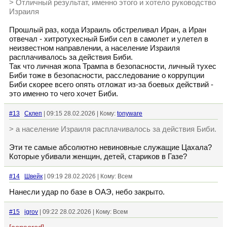
> Отличный результат, именно этого и хотело руководство
Израиля
Прошлый раз, когда Израиль обстреливал Иран, а Иран
отвечал - хитротухесный Биби сел в самолет и улетел в
неизвестном направлении, а население Израиля
расплачивалось за действия Биби.
Так что личная жопа Трампа в безопасности, личный тухес
Биби тоже в безопасности, расследование о коррупции
Биби скорее всего опять отложат из-за боевых действий -
это именно то чего хочет Биби.
#13
Склеп
| 09:15 28.02.2026 | Кому:
tonyware
> а население Израиля расплачивалось за действия Биби.
Эти те самые абсолютно невиновные служащие Цахала?
Которые убивали женщин, детей, стариков в Газе?
#14
Швейк
| 09:19 28.02.2026 | Кому: Всем
Нанесли удар по базе в ОАЭ, небо закрыто.
#15
igrov
| 09:22 28.02.2026 | Кому: Всем