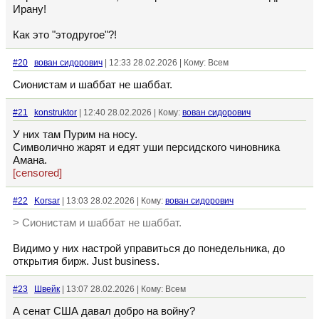
Ирану!
Как это "этодругое"?!
#20
вован сидорович
| 12:33 28.02.2026 | Кому: Всем
Сионистам и шаббат не шаббат.
#21
konstruktor
| 12:40 28.02.2026 | Кому:
вован сидорович
У них там Пурим на носу.
Символично жарят и едят уши персидского чиновника
Амана.
[censored]
#22
Korsar
| 13:03 28.02.2026 | Кому:
вован сидорович
> Сионистам и шаббат не шаббат.
Видимо у них настрой управиться до понедельника, до
открытия бирж. Just business.
#23
Швейк
| 13:07 28.02.2026 | Кому: Всем
А сенат США давал добро на войну?