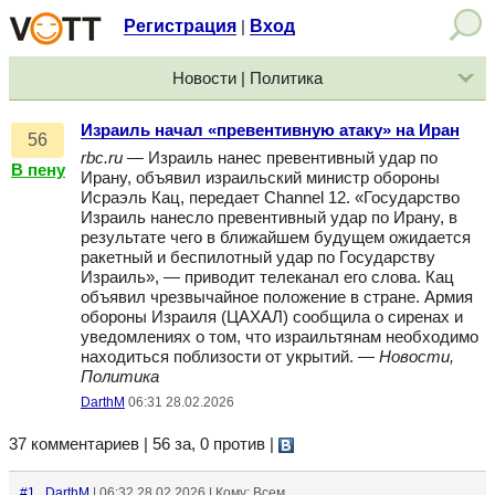
Регистрация
Вход
|
Новости | Политика
Израиль начал «превентивную атаку» на Иран
56
rbc.ru
— Израиль нанес превентивный удар по
В пену
Ирану, объявил израильский министр обороны
Исраэль Кац, передает Channel 12. «Государство
Израиль нанесло превентивный удар по Ирану, в
результате чего в ближайшем будущем ожидается
ракетный и беспилотный удар по Государству
Израиль», — приводит телеканал его слова. Кац
объявил чрезвычайное положение в стране. Армия
обороны Израиля (ЦАХАЛ) сообщила о сиренах и
уведомлениях о том, что израильтянам необходимо
находиться поблизости от укрытий. —
Новости,
Политика
DarthM
06:31 28.02.2026
37 комментариев | 56 за, 0 против
|
#1
DarthM
| 06:32 28.02.2026 | Кому: Всем