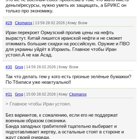
деньги/ресурсы, нужно уметь их защищать, а БРИКС он
только про экономику.
#29
Ckomarox
| 13:59 28.02.2026 | Кому: Всем
Иран перекроет Ормузский пролив цены на нефть
вырастут. Китай лишится иранской нефти и не сможет
отжимать большие скидки на российскую. Оружие и ПВО
для украины уйдёт в Израиль. Главное чтобы Иран
устоял.А не как Асад.
#30
Grog
| 14:59 28.02.2026 | Кому: Всем
Так что делать тем у кого есть грязные зелёные бумажки?
По Тбилиси уже неактуально!!
#31
Grog
| 15:00 28.02.2026 | Кому:
Ckomarox
> Главное чтобы Иран устоял.
Без вариантов, к сожалению, если его не поддержат
военным образом союзники.
Банда западных грабителей тщательно выбирает и
подготавливает жертву, а остальные стоят в стороне и
ждут своей очереди.