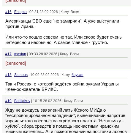
[censored]
#16
Enigma
| 09:31 28.02.2026 | Кому: Всем
Американцы СВО еще "не замирили". А уже выступили
против Ирана.
Или что-то пошло совсем не так. Или скоро будет очень
интересно и необычно. А самое главное - грустно.
#17
mastan
| 09:33 28.02.2026 | Кому: Всем
[censored]
#18
Sieneus
| 10:09 28.02.2026 | Кому:
баучан
Так и Россия, с которой ведётся война руками Украины
член-основатель БРИКС.
#19
Baltijalv.lv
| 10:15 28.02.2026 | Кому: Всем
Жду не дождусь заявлений латыЖского МИДа о
"неспровоцированном нападении", вывешивании напротив
израильского посольства огромного плаката "Нетаньяху -
хуйло", сбора средств в помощь несчастным иранским
мирным жителям... А, и пожертвований на поставки дронов