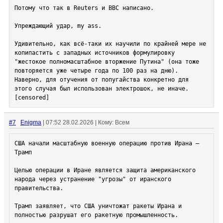
Потому что так в Reuters и BBC написано.

Упреждающий удар, my ass.

Удивительно, как всё-таки их научили по крайней мере не 
копипастить с западных источников формулировку 
"жестокое полномасштабное вторжение Путина" (она тоже 
повторяется уже четыре года по 100 раз на дню). 
Наверно, для отучения от попугайства конкретно для 
[censored]
#7
Enigma
| 07:52 28.02.2026 | Кому: Всем
США начали масштабную военную операцию против Ирана — 
Трамп

Целью операции в Иране является защита американского 
народа через устранение "угрозы" от иранского 
правительства.

Трамп заявляет, что США уничтожат ракеты Ирана и 
полностью разрушат его ракетную промышленность.