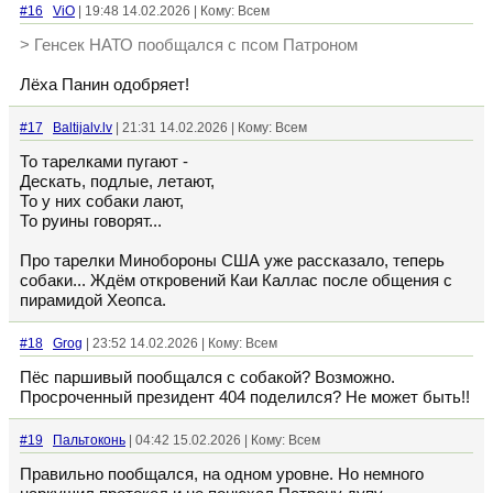
#16
ViO
| 19:48 14.02.2026 | Кому: Всем
> Генсек НАТО пообщался с псом Патроном
Лёха Панин одобряет!
#17
Baltijalv.lv
| 21:31 14.02.2026 | Кому: Всем
То тарелками пугают -
Дескать, подлые, летают,
То у них собаки лают,
То руины говорят...
Про тарелки Минобороны США уже рассказало, теперь
собаки... Ждём откровений Каи Каллас после общения с
пирамидой Хеопса.
#18
Grog
| 23:52 14.02.2026 | Кому: Всем
Пёс паршивый пообщался с собакой? Возможно.
Просроченный президент 404 поделился? Не может быть!!
#19
Пальтоконь
| 04:42 15.02.2026 | Кому: Всем
Правильно пообщался, на одном уровне. Но немного