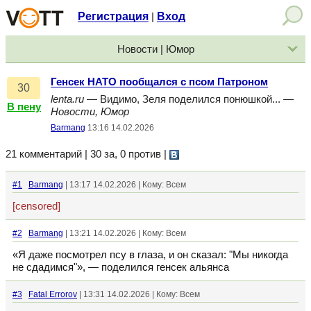
Регистрация
Вход
|
Новости | Юмор
Генсек НАТО пообщался с псом Патроном
30
lenta.ru
— Видимо, Зеля поделился понюшкой... —
В пену
Новости, Юмор
Barmang
13:16 14.02.2026
21 комментарий | 30 за, 0 против
|
#1
Barmang
| 13:17 14.02.2026 | Кому: Всем
[censored]
#2
Barmang
| 13:21 14.02.2026 | Кому: Всем
«Я даже посмотрел псу в глаза, и он сказал: "Мы никогда
не сдадимся"», — поделился генсек альянса
#3
Fatal Errorov
| 13:31 14.02.2026 | Кому: Всем