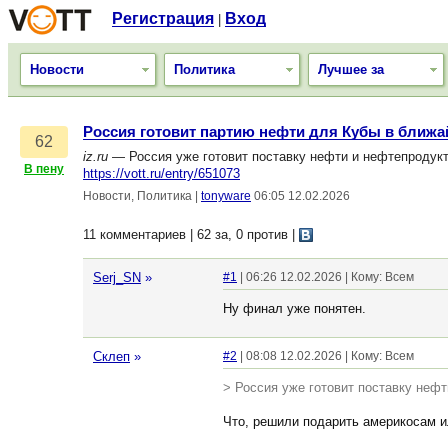
Регистрация
Вход
|
Новости
Политика
Лучшее за
Россия готовит партию нефти для Кубы в ближ
62
iz.ru
— Россия уже готовит поставку нефти и нефтепродукт
В пену
https://vott.ru/entry/651073
Новости, Политика
|
tonyware
06:05 12.02.2026
11 комментариев | 62 за, 0 против
|
Serj_SN
»
#1
| 06:26 12.02.2026 | Кому: Всем
Ну финал уже понятен.
Склеп
»
#2
| 08:08 12.02.2026 | Кому: Всем
> Россия уже готовит поставку неф
Что, решили подарить америкосам и