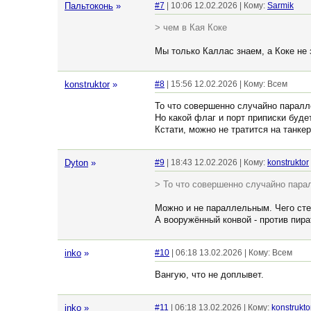
Пальтоконь
»
#7
| 10:06 12.02.2026 | Кому:
Sarmik
> чем в Кая Коке
Мы только Каллас знаем, а Коке не з
konstruktor
»
#8
| 15:56 12.02.2026 | Кому: Всем
То что совершенно случайно паралл
Но какой флаг и порт приписки буде
Кстати, можно не тратится на танке
Dyton
»
#9
| 18:43 12.02.2026 | Кому:
konstruktor
> То что совершенно случайно пара
Можно и не параллельным. Чего ст
А вооружённый конвой - против пира
inko
»
#10
| 06:18 13.02.2026 | Кому: Всем
Вангую, что не доплывет.
inko
»
#11
| 06:18 13.02.2026 | Кому:
konstrukto