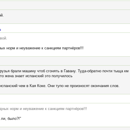
й.
ь
вой.
х норм и неуважение к санкциям партнёров!!!
рузья брали машину чтоб сгонять в Гавану. Туда-обратно почти тыща км
то жена знает испанский это получилось
испанский чем в Кая Коке. Они тупо не произносят окончания слов.
ных норм и неуважение к санкциям партнёров!!!
 ли, было?!"