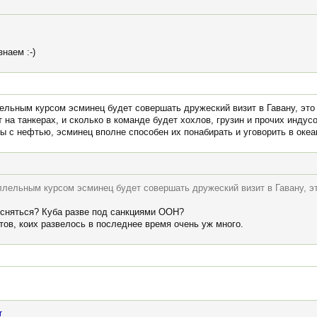
наем :-)
ельным курсом эсминец будет совершать дружеский визит в Гавану, это 
т на танкерах, и сколько в команде будет хохлов, грузин и прочих индус
ры с нефтью, эсминец вполне способен их понабирать и уговорить в океа
ллельным курсом эсминец будет совершать дружеский визит в Гавану, эт
есняться? Куба разве под санкциями ООН?
тов, коих развелось в последнее время очень уж много.
r