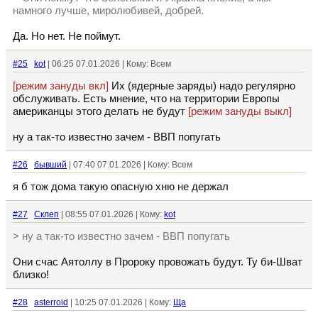
намного лучше, миролюбивей, добрей.
Да. Но нет. Не поймут.
#25
kot
| 06:25 07.01.2026 | Кому: Всем
[режим зануды вкл]
Их (ядерные заряды) надо регулярно
обслуживать. Есть мнение, что на территории Европы
американцы этого делать не будут
[режим зануды выкл]
ну а так-то известно зачем - ВВП попугать
#26
бывший
| 07:40 07.01.2026 | Кому: Всем
я б тож дома такую опасную хню не держал
#27
Склеп
| 08:55 07.01.2026 | Кому:
kot
> ну а так-то известно зачем - ВВП попугать
Они счас Аятоллу в Пророку провожать будут. Ту би-Шват
близко!
#28
asterroid
| 10:25 07.01.2026 | Кому:
Ща