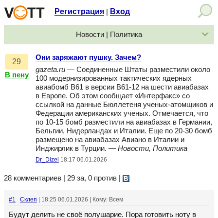
Регистрация
Вход
|
Новости | Политика
Они заряжают пушку. Зачем?
29
gazeta.ru
— Соединенные Штаты разместили около
В пену
100 модернизированных тактических ядерных
авиабомб B61 в версии B61-12 на шести авиабазах
в Европе. Об этом сообщает «Интерфакс» со
ссылкой на данные Бюллетеня ученых-атомщиков и
Федерации американских ученых. Отмечается, что
по 10-15 бомб разместили на авиабазах в Германии,
Бельгии, Нидерландах и Италии. Еще по 20-30 бомб
размещено на авиабазах Авиано в Италии и
Инджирлик в Турции. —
Новости, Политика
Dr_Dizel
18:17 06.01.2026
28 комментариев | 29 за, 0 против
|
#1
Склеп
| 18:25 06.01.2026 | Кому: Всем
Будут делить не своё полушарие. Пора готовить ноту в