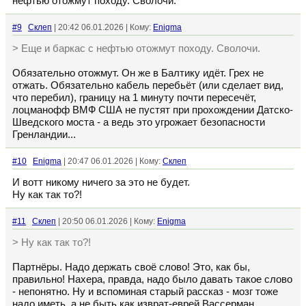
нефтью отожмут походу. Сволочи.
#9
Склеп
| 20:42 06.01.2026 | Кому:
Enigma
> Еще и баркас с нефтью отожмут походу. Сволочи.
Обязательно отожмут. Он же в Балтику идёт. Грех не
отжать. Обязательно кабель перебьёт (или сделает вид,
что перебил), границу на 1 минуту почти пересечёт,
лоцманофф ВМФ США не пустят при прохождении Датско-
Шведского моста - а ведь это угрожает безопасности
Гренландии...
#10
Enigma
| 20:47 06.01.2026 | Кому:
Склеп
И вотт никому ничего за это не будет.
Ну как так то?!
#11
Склеп
| 20:50 06.01.2026 | Кому:
Enigma
> Ну как так то?!
Партнёры. Надо держать своё слово! Это, как бы,
правильно! Нахера, правда, надо было давать такое слово
- непонятно. Ну и вспоминая старый рассказ - мозг тоже
надо иметь, а не быть как изврат-еврей Вассерман.