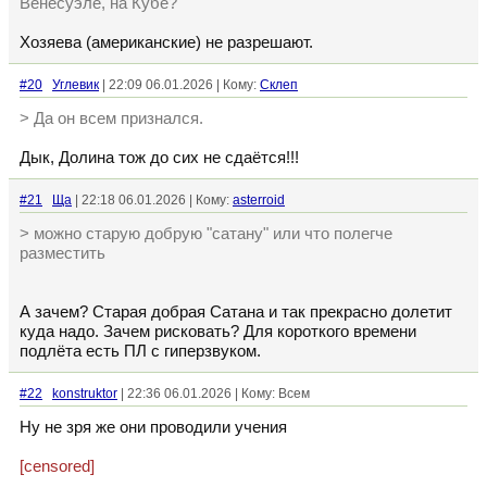
Венесуэле, на Кубе?
Хозяева (американские) не разрешают.
#20
Углевик
| 22:09 06.01.2026 | Кому:
Склеп
> Да он всем признался.
Дык, Долина тож до сих не сдаëтся!!!
#21
Ща
| 22:18 06.01.2026 | Кому:
asterroid
> можно старую добрую "сатану" или что полегче
разместить
А зачем? Старая добрая Сатана и так прекрасно долетит
куда надо. Зачем рисковать? Для короткого времени
подлёта есть ПЛ с гиперзвуком.
#22
konstruktor
| 22:36 06.01.2026 | Кому: Всем
Ну не зря же они проводили учения
[censored]