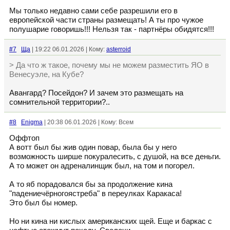
Мы только недавно сами себе разрешили его в
европейской части страны размещать! А ты про чужое
полушарие говоришь!!! Нельзя так - партнёры обидятся!!!
#7
Ща
| 19:22 06.01.2026 | Кому:
asterroid
> Да что ж такое, почему мы не можем разместить ЯО в
Венесуэле, на Кубе?
Авангард? Посейдон? И зачем это размещать на
сомнительной территории?..
#8
Enigma
| 20:38 06.01.2026 | Кому: Всем
Оффтоп
А вотт был бы жив один повар, была бы у него
возможность ширше покуралесить, с душой, на все деньги.
А то может он адреналинщик был, на том и погорел.
А то яб порадовался бы за продолжение кина
"падениечёрногоястреба" в переулках Каракаса!
Это был бы номер.
Но ни кина ни кислых американских щей. Еще и баркас с