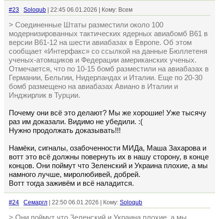
#23
Soloqub
| 22:45 06.01.2026 | Кому: Всем
> Соединенные Штаты разместили около 100
модернизированных тактических ядерных авиабомб B61 в
версии B61-12 на шести авиабазах в Европе. Об этом
сообщает «Интерфакс» со ссылкой на данные Бюллетеня
ученых-атомщиков и Федерации американских ученых.
Отмечается, что по 10-15 бомб разместили на авиабазах в
Германии, Бельгии, Нидерландах и Италии. Еще по 20-30
бомб размещено на авиабазах Авиано в Италии и
Инджирлик в Турции.
Почему они всё это делают? Мы же хорошие! Уже тысячу
раз им доказали. Видимо не убедили. :(
Нужно продолжать доказывать!!!
Намёки, сигналы, озабоченности МИДа, Маша Захарова и
вотт это всё должны повернуть их в нашу сторону, в конце
концов. Они поймут что Зеленский и Украина плохие, а мы
намного лучше, миролюбивей, добрей.
Вотт тогда заживём и всё наладится.
#24
Семаргл
| 22:50 06.01.2026 | Кому:
Soloqub
> Они поймут что Зеленский и Украина плохие, а мы