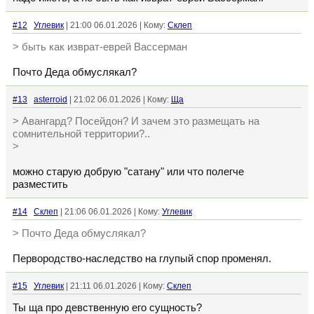
#12
Углевик
| 21:00 06.01.2026 | Кому:
Склеп
> быть как изврат-еврей Вассерман
Почто Деда обмуслякал?
#13
asterroid
| 21:02 06.01.2026 | Кому:
Ща
> Авангард? Посейдон? И зачем это размещать на
сомнительной территории?..
>
можно старую добрую "сатану" или что полегче
разместить
#14
Склеп
| 21:06 06.01.2026 | Кому:
Углевик
> Почто Деда обмуслякал?
Первородство-наследство на глупый спор променял.
#15
Углевик
| 21:11 06.01.2026 | Кому:
Склеп
Ты ща про девственную его сущность?