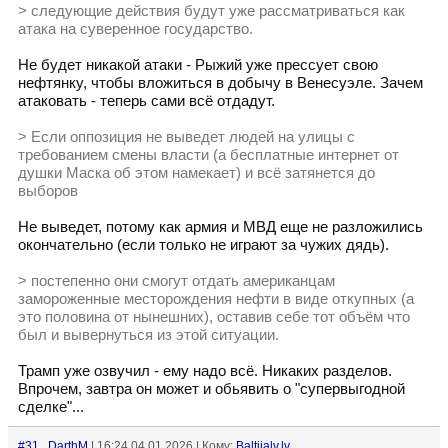
> следующие действия будут уже рассматриваться как
атака на суверенное государство.
Не будет никакой атаки - Рыжий уже прессует свою
нефтянку, чтобы вложиться в добычу в Венесуэле. Зачем
атаковать - теперь сами всё отдадут.
> Если оппозиция не выведет людей на улицы с
требованием смены власти (а бесплатные интернет от
душки Маска об этом намекает) и всё затянется до
выборов
Не выведет, потому как армия и МВД еще не разложились
окончательно (если только не играют за чужих дядь).
> постепенно они смогут отдать американцам
замороженные месторождения нефти в виде откупных (а
это половина от нынешних), оставив себе тот объём что
был и вывернуться из этой ситуации.
Трамп уже озвучил - ему надо всё. Никаких разделов.
Впрочем, завтра он может и обьявить о "супервыгодной
сделке"...
#31
DarthM
| 16:24 04.01.2026 | Кому:
Baltijalv.lv