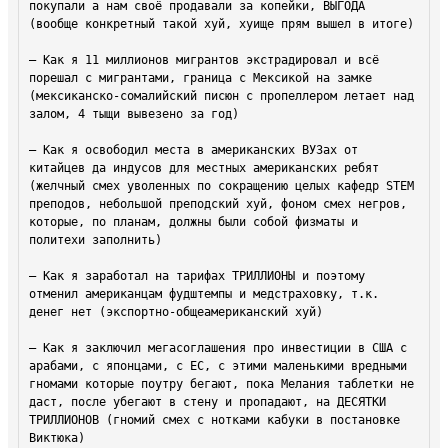
покупали а нам своё продавали за копейки, ВЫГОДА 
(вообще конкретный такой хуй, хуище прям вышел в итоге)

— Как я 11 миллионов мигрантов экстрадировал и всё 
порешал с мигрантами, граница с Мексикой на замке 
(мексиканско-сомалийский писюн с пропеллером летает над 
залом, 4 тыщи вывезено за год)

— Как я освободил места в американских ВУЗах от 
китайцев да индусов для местных американских ребят 
(желчный смех уволенных по сокращению целых кафедр STEM 
преподов, небольшой преподский хуй, фоном смех негров, 
которые, по планам, должны были собой физматы и 
политехи заполнить)

— Как я заработал на тарифах ТРИЛЛИОНЫ и поэтому 
отменил американцам фудштемпы и медстраховку, т.к. 
денег нет (экспортно-общеамериканский хуй)

— Как я заключил мегасоглашения про инвестиции в США с 
арабами, с японцами, с ЕС, с этими маленькими вредными 
гномами которые поутру бегают, пока Мелания таблетки не 
даст, после убегают в стену и пропадают, на ДЕСЯТКИ 
ТРИЛЛИОНОВ (гномий смех с нотками кабуки в постановке 
Виктюка)
