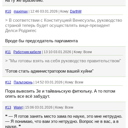
на ту же Бразилию.
#10
maximax
| 12:46 03.01.2026 | Кому:
DarthM
> В соответствии с Конституцией Венесуэлы, руководство
страной теперь будет осуществлять вице-президент
Делси Родригес
Вроде бы председатель парламента
#11
Работник кабеля
| 13:10 03.01.2026 | Кому: Всем
> "Мы готовы взять на себя руководство правительством"
"Готов стать администратором вашей хуйни"
#12
Пальтоконь
| 14:52 03.01.2026 | Кому: Всем
Пора вывозить Зе и тайваньскую фитюльку. А то потом
опять все всё забудут.
#13
Walet
| 15:06 03.01.2026 | Кому: Всем
❝ — Я готов занять место зама по науке, это мне нетрудно.
— Я понимаю, что вам это нетрудно. Вопрос не в вас, а в
науке. ❞