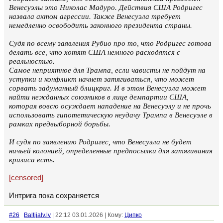
Венесуэлы это Николас Мадуро. Действия США Родригес
назвала актом агрессии. Также Венесуэла требует
немедленно освободить законного президента страны.
Судя по всему заявления Рубио про то, что Родригес готова
делать все, что хотят США немного расходятся с
реальностью.
Самое неприятное для Трампа, если чависты не пойдут на
уступки и конфликт начнет затягиваться, что может
сорвать задуманный блицкриг. И в этом Венесуэла может
найти нежданных союзников в лице демпартии США,
которая вовсю осуждает нападение на Венесуэлу и не прочь
использовать гипотетическую неудачу Трампа в Венесуэле в
рамках предвыборной борьбы.
И судя по заявлению Родригес, что Венесуэла не будет
ничьей колонией, определенные предпосылки для затягивания
кризиса есть.
[censored]
Интрига пока сохраняется
#26
Baltijalv.lv
| 22:12 03.01.2026 | Кому:
Ципко