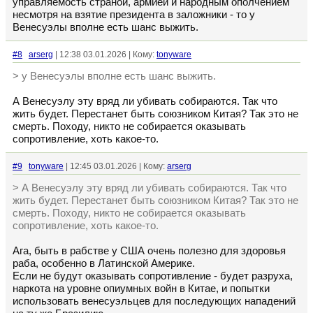
управляемость страной, армией и народным ополчением
несмотря на взятие президента в заложники - то у
Венесуэлы вполне есть шанс выжить.
#8
arserg
| 12:38 03.01.2026 | Кому:
tonyware
> у Венесуэлы вполне есть шанс выжить.
А Венесуэлу эту вряд ли убивать собираются. Так что
жить будет. Перестанет быть союзником Китая? Так это не
смерть. Походу, никто не собирается оказывать
сопротивление, хоть какое-то.
#9
tonyware
| 12:45 03.01.2026 | Кому:
arserg
> А Венесуэлу эту вряд ли убивать собираются. Так что
жить будет. Перестанет быть союзником Китая? Так это не
смерть. Походу, никто не собирается оказывать
сопротивление, хоть какое-то.
Ага, быть в рабстве у США очень полезно для здоровья
раба, особенно в Латинской Америке.
Если не будут оказывать сопротивление - будет разруха,
наркота на уровне опиумных войн в Китае, и попытки
использовать венесуэльцев для последующих нападений