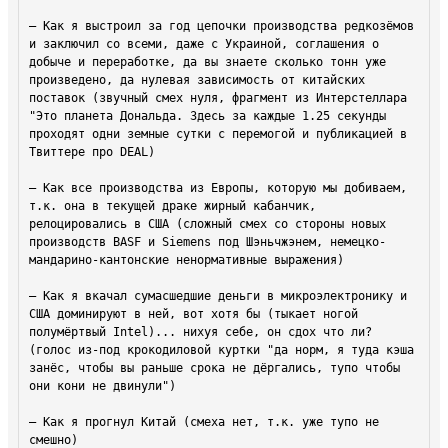
— Как я выстроил за год цепочки производства редкозёмов 
и заключил со всеми, даже с Украиной, соглашения о 
добыче и переработке, да вы знаете сколько тонн уже 
произведено, да нулевая зависимость от китайских 
поставок (звучный смех нуля, фрагмент из Интерстеллара 
"Это планета Дональда. Здесь за каждые 1.25 секунды 
проходят одни земные сутки с перемогой и публикацией в 
Твиттере про DEAL)

— Как все производства из Европы, которую мы добиваем, 
т.к. она в текущей драке жирный кабанчик, 
релоцировались в США (сложный смех со стороны новых 
производств BASF и Siemens под Шэньчжэнем, немецко-
мандарино-кантонские ненормативные выражения)

— Как я вкачал сумасшедшие деньги в микроэлектронику и 
США доминируют в ней, вот хотя бы (тыкает ногой 
полумёртвый Intel)... нихуя себе, он сдох что ли? 
(голос из-под крокодиловой куртки "да норм, я туда кэша 
занёс, чтобы вы раньше срока не дёргались, тупо чтобы 
они кони не двинули")

— Как я прогнул Китай (смеха нет, т.к. уже тупо не 
смешно)
