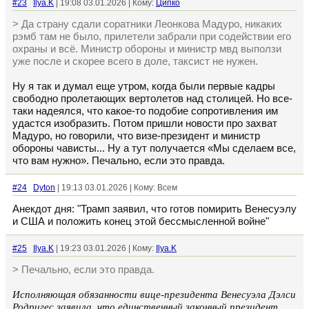
#23
Ilya.K
| 19:08 03.01.2026 | Кому:
Ципко
> Да страну сдали соратники Леонкова Мадуро, никаких
рэмб там не было, прилетели забрали при содействии его
охраны и всё. Министр обороны и министр мвд выползи
уже после и скорее всего в доле, таксист не нужен.
Ну я так и думал еще утром, когда были первые кадры
свободно пролетающих вертолетов над столицей. Но все-
таки надеялся, что какое-то подобие сопротивления им
удастся изобразить. Потом пришли новости про захват
Мадуро, но говорили, что визе-президент и министр
обороны чависты... Ну а тут получается «Мы сделаем все,
что вам нужно». Печально, если это правда.
#24
Dyton
| 19:13 03.01.2026 | Кому: Всем
Анекдот дня: "Трамп заявил, что готов помирить Венесуэлу
и США и положить конец этой бессмысленной войне"
#25
Ilya.K
| 19:23 03.01.2026 | Кому:
Ilya.K
> Печально, если это правда.
Исполняющая обязанности вице-президента Венесуэла Дэлси
Родригес заявила, что единственный законный президент