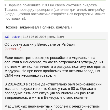
> Заранее поменяйте УЗО на своём счётчике пиздежа
Трампа, проводку проверьте (сечение критично), дин-рейку
(когда щитовая автоматика взорвётся от перегрузки, может
пострадать).
Похоже, заканчивал Политех, коллега )
#33
Lukich
| 11:54 05.01.2026 | Кому: Всем
Об уровне жизни у Венесуэле от Рыбаря.
[censored]
Если посмотреть реакцию российского медиаполя на
события в Венесуэле, то часто встречаются утверждения
в стиле «там полная нищета и разруха, поэтому все против
Мадуро». Но при всех проблемах эти штампы западных
СМИ уже несколько устарели:
В 2014-2019 в стране действительно был экономический
коллапс похуже того, что было у нас в 90-х. Однако в
последние пять лет ситуация во многом как раз таки
выправилась, и жить в Венесуэле стало полегче.
Масштабных перманентных проблем с электричеством