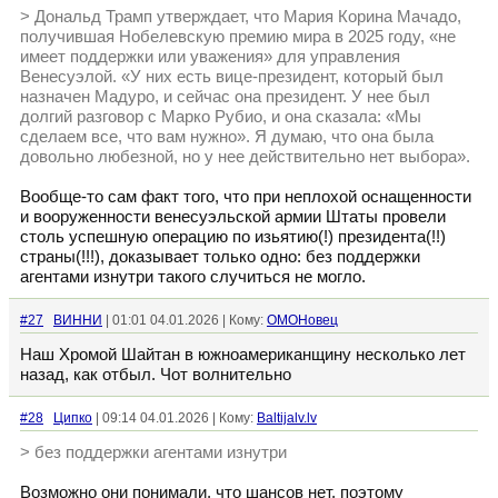
> Дональд Трамп утверждает, что Мария Корина Мачадо,
получившая Нобелевскую премию мира в 2025 году, «не
имеет поддержки или уважения» для управления
Венесуэлой. «У них есть вице-президент, который был
назначен Мадуро, и сейчас она президент. У нее был
долгий разговор с Марко Рубио, и она сказала: «Мы
сделаем все, что вам нужно». Я думаю, что она была
довольно любезной, но у нее действительно нет выбора».
Вообще-то сам факт того, что при неплохой оснащенности
и вооруженности венесуэльской армии Штаты провели
столь успешную операцию по изьятию(!) президента(!!)
страны(!!!), доказывает только одно: без поддержки
агентами изнутри такого случиться не могло.
#27
ВИННИ
| 01:01 04.01.2026 | Кому:
ОМОНовец
Наш Хромой Шайтан в южноамериканщину несколько лет
назад, как отбыл. Чот волнительно
#28
Ципко
| 09:14 04.01.2026 | Кому:
Baltijalv.lv
> без поддержки агентами изнутри
Возможно они понимали, что шансов нет, поэтому