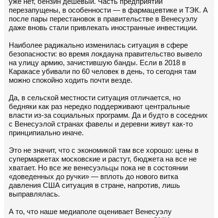
уже нет, бензин дешевый. Часть предприятий
перезапущены, в особенности — в фармацевтике и ТЭК. А
после пары перестановок в правительстве в Венесуэлу
даже вновь стали привлекать иностранные инвестиции.
Наиболее радикально изменилась ситуация в сфере
безопасности: во время локдауна правительство вывело
на улицу армию, зачистившую банды. Если в 2018 в
Каракасе убивали по 60 человек в день, то сегодня там
можно спокойно ходить почти везде.
Да, в сельской местности ситуация отличается, но
бедняки как раз нередко поддерживают центральные
власти из-за социальных программ. Да и будто в соседних
с Венесуэлой странах фавелы и деревни живут как-то
принципиально иначе.
Это не значит, что с экономикой там все хорошо: цены в
супермаркетах московские и растут, бюджета на все не
хватает. Но все же венесуэльцы пока не в состоянии
«доведенных до ручки» — вплоть до нового витка
давления США ситуация в стране, напротив, лишь
выправлялась.
А то, что наше медиаполе оценивает Венесуэлу