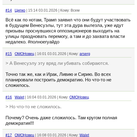
#14
Ципко
| 15:14 03.01.2026 | Кому: Всем
Всё как по нотам, Трамп заявил что они будут участвовать
в будущем Венесуэлы, тут эта дура вылезла, уже идут
призывы проснувшихся оппозиционеров выходить на
улицы праздновать перемогу, а там и до захвата власти
недалеко. #полноегуайдо
#15
ОМОНовец
| 16:01 03.01.2026 | Кому:
arserg
> А Венесуэлу эту вряд ли убивать собираются.
Точно так же, как и Ирак, Ливию и Сирию. Во всех
планировали построить демократию. Но что-то не
сложилось.
#16
Walet
| 16:04 03.01.2026 | Кому:
ОМОНовец
> Но что-то не сложилось.
Почему? Очень даже сложилось. Там кругом полная
демократия!!!
#17
ОМОНовец
| 16:08 03.01.2026 | Кому:
Walet