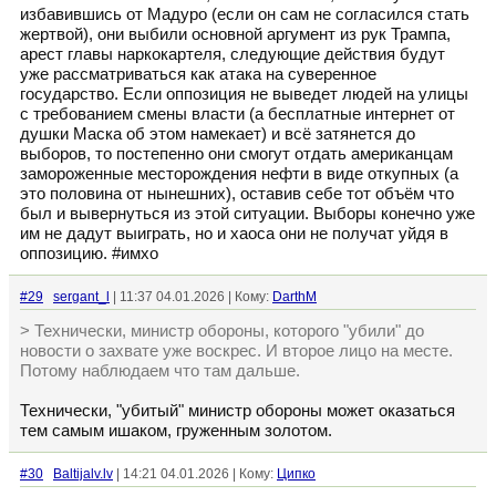
избавившись от Мадуро (если он сам не согласился стать
жертвой), они выбили основной аргумент из рук Трампа,
арест главы наркокартеля, следующие действия будут
уже рассматриваться как атака на суверенное
государство. Если оппозиция не выведет людей на улицы
с требованием смены власти (а бесплатные интернет от
душки Маска об этом намекает) и всё затянется до
выборов, то постепенно они смогут отдать американцам
замороженные месторождения нефти в виде откупных (а
это половина от нынешних), оставив себе тот объём что
был и вывернуться из этой ситуации. Выборы конечно уже
им не дадут выиграть, но и хаоса они не получат уйдя в
оппозицию. #имхо
#29
sergant_l
| 11:37 04.01.2026 | Кому:
DarthM
> Технически, министр обороны, которого "убили" до
новости о захвате уже воскрес. И второе лицо на месте.
Потому наблюдаем что там дальше.
Технически, "убитый" министр обороны может оказаться
тем самым ишаком, груженным золотом.
#30
Baltijalv.lv
| 14:21 04.01.2026 | Кому:
Ципко