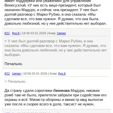
имеет поддержки или уважения» для управления
Венесуэлой. «У них есть вице-президент, который был
назначен Мадуро, и сейчас она президент. У нее был
долгий разговор с Марко Рубио, и она сказала: «Мы
сделаем все, что вам нужно». Я думаю, что она была
довольно любезной, но у нее действительно нет выбора».
#21
Ilya.K
| 18:49 03.01.2026 | Кому:
Ципко
> У нее был долгий разговор с Марко Рубио, и она
сказала: «Мы сделаем все, что вам нужно». Я думаю, что
она была довольно любезной, но у нее действительно нет
выбора».
Печально.
#22
Ципко
| 18:56 03.01.2026 | Кому:
Ilya.K
> Печально.
Да страну сдали соратники
Леонкова
Мадуро, никаких
рэмб там не было, прилетели забрали при содействии его
охраны и всё. Министр обороны и министр мвд выползи
уже после и скорее всего в доле, таксист не нужен.