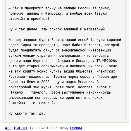
— Как я прекратил войну на западе России за денёк, 
помирил Таиланд и Камбоджу, и вообще всех (звуки 
стрельбы и прилётов)

Ну и так далее, там список эпичный и масштабный.

На подтанцовке будет Вэнс с новой женой (а хули хорошей 
вдове Кирка-то пропадать, норм баба) и Хегсет, который 
будет предлагать откуп от американской интервенции 
всяким мелким странам - подчёркивая, что заносить 
деньги надо будет в новой крипте Дональда, TRUMP2026$, 
а то две старых соскамились и поминать их грех. Также 
на эту крипту можно купить акции Общества Гигантских 
Растений (владеет сын Трампа через офшор в Гибралтаре), 
билет на Луну к 2028 году и нюдсы Мелании. В 
оркестровой яме курит косяк Маск, косплея Санбоя с 
"Тяжело... тяжело". Потом выступление какой-нибудь 
американской поп-звезды, которой нет в списках 
Эпштейна, т.е. никакой.

Ну как-то так, да.
#32
ВИННИ
| 17:38 04.01.2026 | Кому:
DarthM