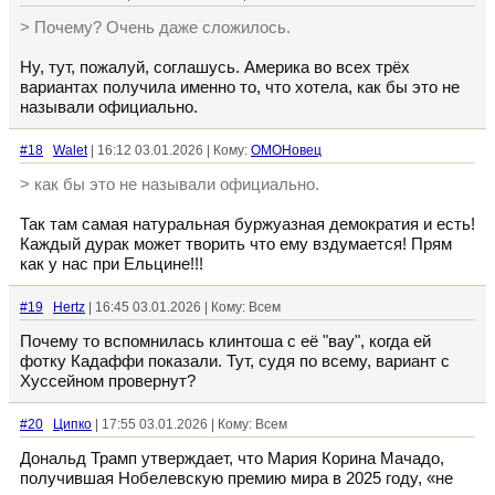
> Почему? Очень даже сложилось.
Ну, тут, пожалуй, соглашусь. Америка во всех трёх
вариантах получила именно то, что хотела, как бы это не
называли официально.
#18
Walet
| 16:12 03.01.2026 | Кому:
ОМОНовец
> как бы это не называли официально.
Так там самая натуральная буржуазная демократия и есть!
Каждый дурак может творить что ему вздумается! Прям
как у нас при Ельцине!!!
#19
Hertz
| 16:45 03.01.2026 | Кому: Всем
Почему то вспомнилась клинтоша с её "вау", когда ей
фотку Кадаффи показали. Тут, судя по всему, вариант с
Хуссейном провернут?
#20
Ципко
| 17:55 03.01.2026 | Кому: Всем
Дональд Трамп утверждает, что Мария Корина Мачадо,
получившая Нобелевскую премию мира в 2025 году, «не