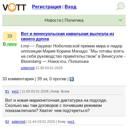
Регистрация
Вход
|
Новости | Политика
Вот и венесуэльская навальная вылезла из
39
своего дупла
В пену
t.me
— Лауреат Нобелевской премии мира и лидер
оппозиции Мария Корина Мачадо: "Мы готовы взять
на себя руководство правительством" в Венесуэле -
Bloomberg —
Новости, Политика
asterroid
11:38 03.01.2026
33 комментария | 39 за, 0 против
|
#1
yvv1
| 11:43 03.01.2026 | Кому: Всем
Вот и новая марионеточная диктатурка на подходе.
Сколько мы там договоров с почившим режимом
поназаключали? Хватит чем подтереться?
#2
asterroid
| 11:44 03.01.2026 | Кому:
yvv1