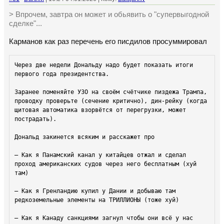
> Впрочем, завтра он может и обьявить о "супервыгодной
сделке"...
Карманов как раз перечень его писдилов просуммировал
Через две недели Дональду надо будет показать итоги 
первого года президентства.

Заранее поменяйте УЗО на своём счётчике пиздежа Трампа, 
проводку проверьте (сечение критично), дин-рейку (когда 
щитовая автоматика взорвётся от перегрузки, может 
пострадать).

Дональд закинется всяким и расскажет про

— Как я Панамский канал у китайцев отжал и сделал 
проход американских судов через него бесплатным (хуй 
там)

— Как я Гренландию купил у Дании и добываю там 
редкоземельные элементы на ТРИЛЛИОНЫ (тоже хуй)

— Как я Канаду санкциями загнул чтобы они всё у нас 