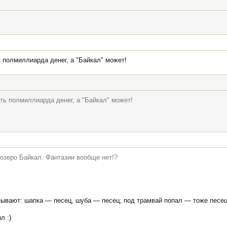
ь полмиллиарда денег, а "Байкал" может!
ить полмиллиарда денег, а "Байкал" может!
 озеро Байкал. Фантазии вообще нет!?
зывают: шапка — песец, шуба — песец, под трамвай попал — тоже песец.
л :)