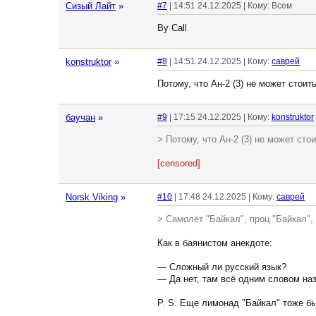
Сизый Лайт
»
#7
| 14:51 24.12.2025 | Кому: Всем
By Call
konstruktor
»
#8
| 14:51 24.12.2025 | Кому:
саврей
Потому, что Ан-2 (3) не может стоит
баучан
»
#9
| 17:15 24.12.2025 | Кому:
konstruktor
> Потому, что Ан-2 (3) не может сто
[censored]
Norsk Viking
»
#10
| 17:48 24.12.2025 | Кому:
саврей
> Самолёт "Байкал", проц "Байкал",
Как в баянистом анекдоте:
— Сложный ли русский язык?
— Да нет, там всё одним словом на
P. S. Еще лимонад "Байкал" тоже бы