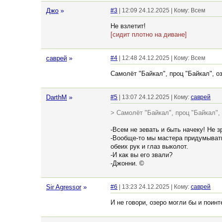
Джо
»
#3
| 12:09 24.12.2025 | Кому: Всем
Не взлетит!
[сидит плотно на диване]
саврей
»
#4
| 12:48 24.12.2025 | Кому: Всем
Самолёт "Байкал", проц "Байкал", о
DarthM
»
#5
| 13:07 24.12.2025 | Кому:
саврей
> Самолёт "Байкал", проц "Байкал",
-Всем не зевать и быть начеку! Не з
-Вообще-то мы мастера придумывать 
обеих рук и глаз выколот.
-И как вы его звали?
-Джонни. ©
Sir Agressor
»
#6
| 13:23 24.12.2025 | Кому:
саврей
И не говори, озеро могли бы и поинт