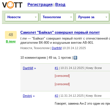
Регистрация
Вход
|
Новости
Технологии
Лучшее за
Самолет "Байкал" совершил первый полет
48
t.me
— "Байкал" совершил первый полёт с отечественной 
В пену
двигателем ВК-800 и воздушным винтом АВ-901.
Новости, Технологии
|
DarthM
10:20 24.12.2025
10 комментариев | 49 за, 1 против
|
DarthM
»
#1
| 10:21 24.12.2025 | Кому: Всем
[censored]
[censored]
Dmitrij
»
#2
| 11:31 24.12.2025 | Кому: Всем
Говорят, замена Ан-2 это один из п