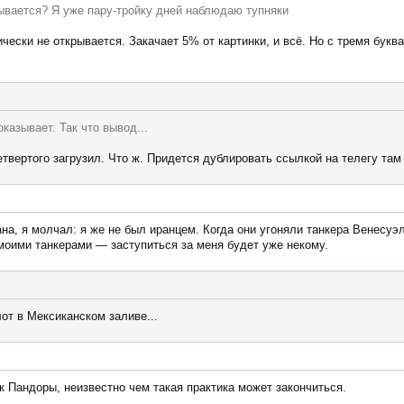
рывается? Я уже пару-тройку дней наблюдаю тупняки
чески не открывается. Закачает 5% от картинки, и всё. Но с тремя букв
казывает. Так что вывод...
четвертого загрузил. Что ж. Придется дублировать ссылкой на телегу там
на, я молчал: я же не был иранцем. Когда они угоняли танкера Венесуэ
 моими танкерами — заступиться за меня будет уже некому.
от в Мексиканском заливе...
 Пандоры, неизвестно чем такая практика может закончиться.