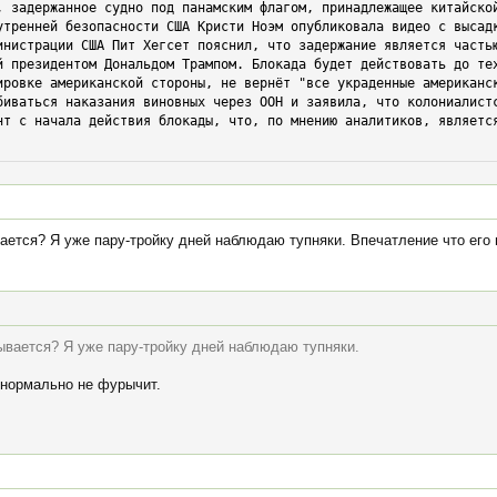
утренней безопасности США Кристи Ноэм опубликовала видео с высадк
й президентом Дональдом Трампом. Блокада будет действовать до тех
ировке американской стороны, не вернёт "все украденные американск
биваться наказания виновных через ООН и заявила, что колониалистс
нт с начала действия блокады, что, по мнению аналитиков, является
вается? Я уже пару-тройку дней наблюдаю тупняки. Впечатление что его
рывается? Я уже пару-тройку дней наблюдаю тупняки.
 нормально не фурычит.