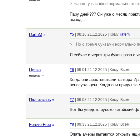
> Народ, у вас idiod нормально отк
Пару дней??? Он уже с месяц практи
вывод...
DarthM
»
#5
| 08:16 21.12.2025 | Кому:
iafem
> . Но с тремя буквами нормально по
Я сейчас и через три буквы раза с 
Ципко
#6
| 09:01 21.12.2025 | Кому: Всем
»
надзор
Когда они арестовывали танкера Ира
венесуэльцем. Когда они придут за
Пальтоконь
»
#7
| 09:08 21.12.2025 | Кому: Всем
Вот бы увидеть русско-китайский фл
ForeverFree
»
#8
| 09:33 21.12.2025 | Кому: Всем
Опять амеры пытаются открыть ящик