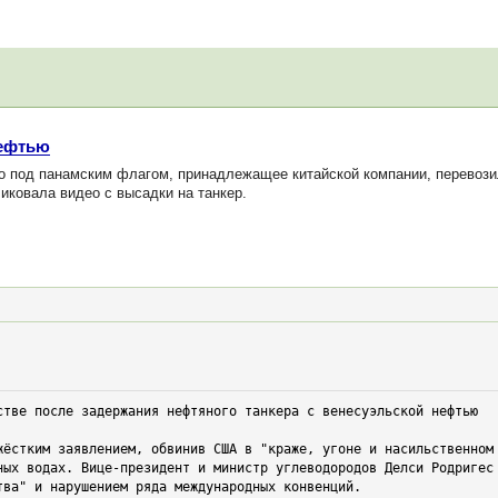
нефтью
о под панамским флагом, принадлежащее китайской компании, перевози
ковала видео с высадки на танкер.
стве после задержания нефтяного танкера с венесуэльской нефтью

ных водах. Вице-президент и министр углеводородов Делси Родригес 
тва" и нарушением ряда международных конвенций.
