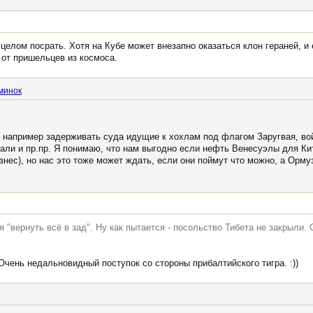
 целом посрать. Хотя на Кубе может внезапно оказаться клон гераней, 
 от пришельцев из космоса.
минок
, например задерживать суда идущие к хохлам под флагом Заругвая, во
чали и пр.пр. Я понимаю, что нам выгодно если нефть Венесуэлы для К
изнес), но нас это тоже может ждать, если они поймут что можно, а Ормуз
 "вернуть всё в зад". Ну как пытается - посольство Тибета не закрыли. 
 Очень недальновидный поступок со стороны прибалтийского тигра. :))