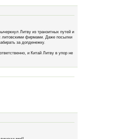
вычеркнул Литву из транзитных путей и
 с литовскими фирмами. Даже посылки
забирать за допденежку.
ответственно, и Китай Литву в упор не
единенными!!