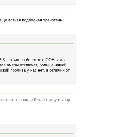
и еще всякая подводная хренотень
й бы стоял
на болотах
в ООНах до
итая амеры отключат, больше нашей
ский пролива у нас нет, в отличии от
Соответственно, и Китай Литву в упор