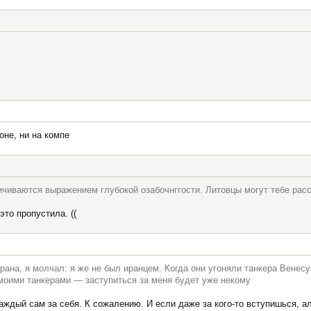
оне, ни на компе
ичиваются выражением глубокой озабочнггости. Литовцы могут тебе рас
это пропустила. ((
рана, я молчал: я же не был иранцем. Когда они угоняли танкера Венесу
 моими танкерами — заступиться за меня будет уже некому
аждый сам за себя. К сожалению. И если даже за кого-то вступишься, 