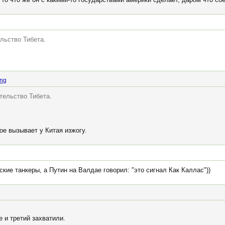
льство Тибета.
ing
тельство Тибета.
гое вызывает у Китая изжогу.
кие танкеры, а Путин на Валдае говорил: "это сигнал Как Каллас"))
е и третий захватили.