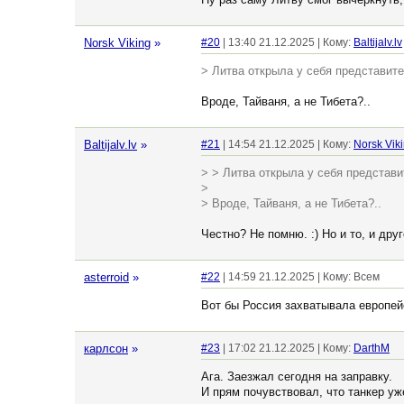
Norsk Viking
»
#20
| 13:40 21.12.2025 | Кому:
Baltijalv.lv
> Литва открыла у себя представите
Вроде, Тайваня, а не Тибета?..
Baltijalv.lv
»
#21
| 14:54 21.12.2025 | Кому:
Norsk Vik
> > Литва открыла у себя представи
>
> Вроде, Тайваня, а не Тибета?..
Честно? Не помню. :) Но и то, и дру
asterroid
»
#22
| 14:59 21.12.2025 | Кому: Всем
Вот бы Россия захватывала европейс
карлсон
»
#23
| 17:02 21.12.2025 | Кому:
DarthM
Ага. Заезжал сегодня на заправку.
И прям почувствовал, что танкер уж