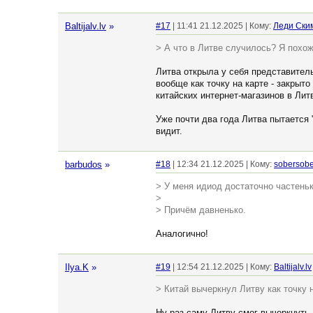
Baltijalv.lv
»
#17
| 11:41 21.12.2025 | Кому:
Леди Ски
> А что в Литве случилось? Я похоже
Литва открыла у себя представитель
вообще как точку на карте - закры
китайских интернет-магазинов в Лит
Уже почти два года Литва пытается "
видит.
barbudos
»
#18
| 12:34 21.12.2025 | Кому:
sobersobe
> У меня идиод достаточно частень
>
> Причём давненько.
Аналогично!
Ilya.K
»
#19
| 12:54 21.12.2025 | Кому:
Baltijalv.lv
> Китай вычеркнул Литву как точку 
Ну раз саму Литву смог вычеркнуть,