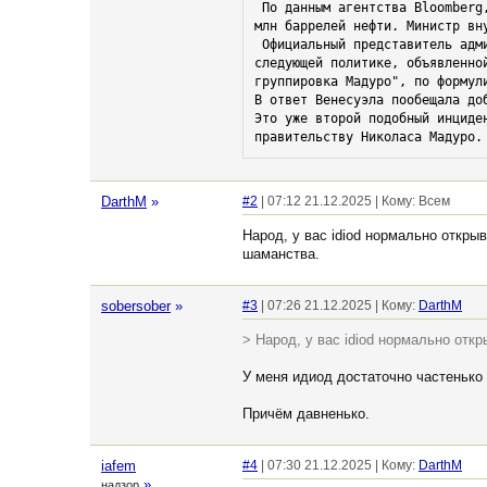
 По данным агентства Bloomberg, задержанное судно под панамским флагом, принадлежащее китайской компании, перевозило около 2 
млн баррелей нефти. Министр вн
 Официальный представитель администрации США Пит Хегсет пояснил, что задержание является частью блокады подсанкционных судов, 
следующей политике, объявленно
группировка Мадуро", по формул
В ответ Венесуэла пообещала до
Это уже второй подобный инциде
правительству Николаса Мадуро.
DarthM
»
#2
| 07:12 21.12.2025 | Кому: Всем
Народ, у вас idiod нормально откры
шаманства.
sobersober
»
#3
| 07:26 21.12.2025 | Кому:
DarthM
> Народ, у вас idiod нормально отк
У меня идиод достаточно частенько
Причём давненько.
iafem
#4
| 07:30 21.12.2025 | Кому:
DarthM
»
надзор