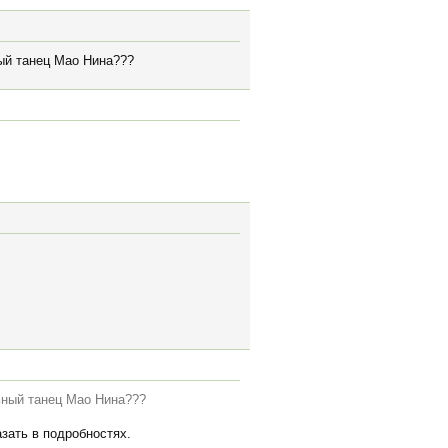
ый танец Мао Нина???
ьный танец Мао Нина???
зать в подробностях.