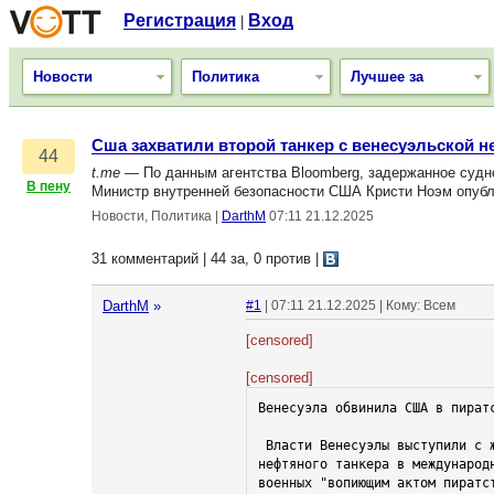
Регистрация
Вход
|
Новости
Политика
Лучшее за
Сша захватили второй танкер с венесуэльской 
44
t.me
— По данным агентства Bloomberg, задержанное судн
В пену
Министр внутренней безопасности США Кристи Ноэм опубли
Новости, Политика
|
DarthM
07:11 21.12.2025
31 комментарий | 44 за, 0 против
|
DarthM
»
#1
| 07:11 21.12.2025 | Кому: Всем
[censored]
[censored]
Венесуэла обвинила США в пират
 Власти Венесуэлы выступили с жёстким заявлением, обвинив США в "краже, угоне и насильственном исчезновении экипажа" частного 
нефтяного танкера в международ
военных "вопиющим актом пиратс