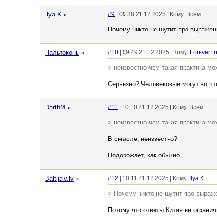
Ilya.K
»
#9
| 09:38 21.12.2025 | Кому: Всем
Почему никто не шутит про выражен
Пальтоконь
»
#10
| 09:49 21.12.2025 | Кому:
ForeverFr
> неизвестно чем такая практика мо
Серьёзно? Человековые могут во чт
DarthM
»
#11
| 10:10 21.12.2025 | Кому: Всем
> неизвестно чем такая практика мо
В смысле, неизвестно?
Подорожает, как обычно.
Baltijalv.lv
»
#12
| 10:11 21.12.2025 | Кому:
Ilya.K
> Почему никто не шутит про выраж
Потому что ответы Китая не огранич