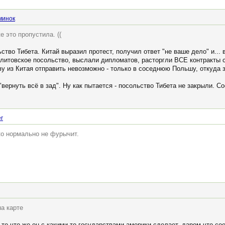
минок
 это пропустила. ((
ство Тибета. Китай выразил протест, получил ответ "не ваше дело" и... 
то литовское посольство, выслали дипломатов, расторгли ВСЕ контракты
ву из Китая отправить невозможно - только в соседнюю Польшу, откуда 
вернуть всё в зад". Ну как пытается - посольство Тибета не закрыли. Со
r
ко нормально не фурычит.
на карте
 то что же он с какими-то государствами америки сделает, даром что со