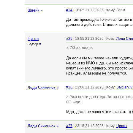
Швейк
»
#24
| 18:05 21.12.2025 | Кому: Всем
Да там прокладка Гонконга, Китаю в
дальнего действия. В целях защиты
Ципко
#25
| 18:55 21.12.2025 | Кому:
Леди Ски
»
надзор
> Ой да ладно
Да если бы мы такое начали чудить
небес и из ИМО и др. бы нас исклю
купят (ничего личного, это просто б
иранцев, алаверды не получится.
Леди Скиминок
»
#26
| 23:08 21.12.2025 | Кому:
Baltijalv.lv
> Уже почти два года Литва пытается
не видит.
Мда, даже не знаю что и сказать. ))
Леди Скиминок
»
#27
| 23:15 21.12.2025 | Кому:
Ципко