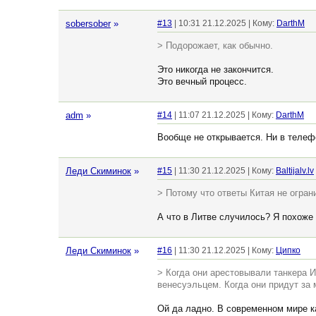
sobersober
»
#13
| 10:31 21.12.2025 | Кому:
DarthM
> Подорожает, как обычно.
Это никогда не закончится.
Это вечный процесс.
adm
»
#14
| 11:07 21.12.2025 | Кому:
DarthM
Вообще не открывается. Ни в телеф
Леди Скиминок
»
#15
| 11:30 21.12.2025 | Кому:
Baltijalv.lv
> Потому что ответы Китая не огран
А что в Литве случилось? Я похоже 
Леди Скиминок
»
#16
| 11:30 21.12.2025 | Кому:
Ципко
> Когда они арестовывали танкера И
венесуэльцем. Когда они придут за
Ой да ладно. В современном мире к