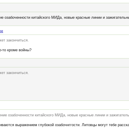
ие озабоченности китайского МИДа, новые красные линии и зажигательн
ee
жет закончиться.
о-то кроме войны?
жет закончиться.
ение озабоченности китайского МИДа, новые красные линии и зажигател
иваются выражением глубокой озабочнггости. Литовцы могут тебе расска