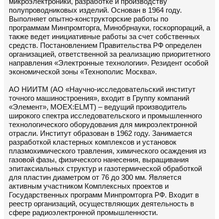
микроэлектроники, разработке и производству
полупроводниковых изделий. Основан в 1964 году.
Выполняет опытно-конструкторские работы по
программам Минпромторга, Минобрнауки, госкорпораций, а
также ведет инициативные работы за счет собственных
средств. Постановлением Правительства РФ определен
организацией, ответственной за реализацию приоритетного
направления «Электронные технологии». Резидент особой
экономической зоны «Технополис Москва».
АО НИИТМ (АО «Научно-исследовательский институт
точного машиностроения», входит в Группу компаний
«Элемент», MOEX:ELMT) – ведущий производитель
широкого спектра исследовательского и промышленного
технологического оборудования для микроэлектронной
отрасли. Институт образован в 1962 году. Занимается
разработкой кластерных комплексов и установок
плазмохимического травления, химического осаждения из
газовой фазы, физического нанесения, выращивания
эпитаксиальных структур и газотермической обработкой
для пластин диаметром от 76 до 300 мм. Является
активным участником Комплексных проектов и
Государственных программ Минпромторга РФ. Входит в
реестр организаций, осуществляющих деятельность в
сфере радиоэлектронной промышленности.