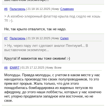
#6
Пальтоконь
| 21:18 16.12.2025 | Кому:
Славянин
> А изгибно-элеронный флаттер крыла под седло не хошь
?!! :-).
Не, так крыло отвалится, так не надо.
#7
Пальтоконь
| 21:19 16.12.2025 | Кому:
Склеп
> Ну, через пару лет сделают аналог Пентиум4... В
выставочном экземпляре...
Круута! И мамонтов мы тоже оживим! :-)
#8
IDMIRT
| 01:25 17.12.2025 | Кому: Всем
Молодцы. Правда молодцы, с учетом в каком месте у нас
находилось производство своих полупроводников, то это
прям вот прорыв. Жаль только, что для этого
понадобилась бомбардировка из жареных петухов по
афедрону, до этого наши лоббисты, которых у нас конечно
нет, упорно продвигали западное или восточное, но не
свое.