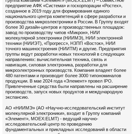
Группа компаний «Элемент» (MOEX:ELMT) – совместное
предприятие АФК «Система» и госкорпорации «Ростех»,
созданное в 2019 году для формирования единого
национального центра компетенций в сфере разработки и
производства микроэлектроники в России. В Группу входят
более 30 дизайн-центров и производственных площадок:
завод по производству чипов «Микрон», НИИ
молекулярной электроники (НИИМЭ), НИИ электронной
техники (НИИЭТ), «Прогресс», НЗПП «Восток», НИИ
точного машиностроения (НИИТМ) и другие. Предприятия
группы ведут разработки новых технологий в следующих
направлениях: вычислительная техника, связь и
навигация, силовая электроника, разработки для
микроэлектронных производств. Компания владеет более
480 патентами и производит более 3000 типономиналов
продукции. В мае 2024 года «Элемент» провел IPO.
Привлеченные средства были направлены на расширение
производств, запуск новых продуктов и международную
экспансию.
АО «НИИМЭ» (АО «Научно-исследовательский институт
молекулярной электроники», входит в Группу компаний
«Элемент», MOEX:ELMT) - ведущий научно-
исследовательский центр по проведению
фундаментальных и прикладных исследований в области