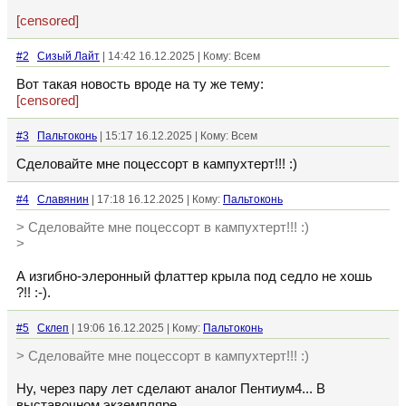
[censored]
#2
Сизый Лайт
| 14:42 16.12.2025 | Кому: Всем
Вот такая новость вроде на ту же тему:
[censored]
#3
Пальтоконь
| 15:17 16.12.2025 | Кому: Всем
Сделовайте мне поцессорт в кампухтерт!!! :)
#4
Славянин
| 17:18 16.12.2025 | Кому:
Пальтоконь
> Сделовайте мне поцессорт в кампухтерт!!! :)
>
А изгибно-элеронный флаттер крыла под седло не хошь
?!! :-).
#5
Склеп
| 19:06 16.12.2025 | Кому:
Пальтоконь
> Сделовайте мне поцессорт в кампухтерт!!! :)
Ну, через пару лет сделают аналог Пентиум4... В
выставочном экземпляре...