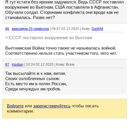
Я тут кстати без иронии задумался. Ведь СССР поставлял
вооружение во Вьетнам. США поставляли в Афганистан.
Обучали солдат. Сторонами конфликта они вроде как не
становились. Разве нет?
#6
максимум 20 символов
| 09:47 02.12.2025 | Кому:
DarthM
> СССР поставлял вооружение во Вьетнам
Вьетнамская Война точно также не называлась войной.
Соответственно нельзя стать участником того, чего нет.
#7
mastan
| 10:24 02.12.2025 | Кому: Всем
Так высылайте ж к нам, витии,
Своих озлобленных сынов:
Есть место им в полях России,
Среди нечуждых им гробов.
Войдите
или
зарегистрируйтесь
чтобы писать
комментарии.