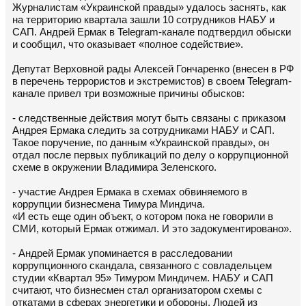
Журналистам «Украинской правды» удалось заснять, как
на территорию квартала зашли 10 сотрудников НАБУ и
САП. Андрей Ермак в Telegram-канале подтвердил обыски
и сообщил, что оказывает «полное содействие».
Депутат Верховной рады Алексей Гончаренко (внесен в РФ
в перечень террористов и экстремистов) в своем Telegram-
канале привел три возможные причины обысков:
- следственные действия могут быть связаны с приказом
Андрея Ермака следить за сотрудниками НАБУ и САП.
Такое поручение, по данным «Украинской правды», он
отдал после первых публикаций по делу о коррупционной
схеме в окружении Владимира Зеленского.
- участие Андрея Ермака в схемах обвиняемого в
коррупции бизнесмена Тимура Миндича.
«И есть еще один объект, о котором пока не говорили в
СМИ, который Ермак отжимал. И это задокументировано».
- Андрей Ермак упоминается в расследовании
коррупционного скандала, связанного с совладельцем
студии «Квартал 95» Тимуром Миндичем. НАБУ и САП
считают, что бизнесмен стал организатором схемы с
откатами в сферах энергетики и обороны. Людей из