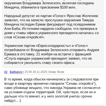
окружения Владимира Зеленского, включая господина
Миндича, обвинили в присвоении $100 млн.
Народный депутат из партии «Голос» Ярослав Железняк
заявлял, что на записях прослушки окружения Тимура
Миндича господин Ермак фигурирует под псевдонимом
Али-Баба. Источники нардепа сообщали, что проверка в
доме у главы офиса украинского президента началась со
слов «Сезам откройся!».
Украинские партии «Евросолидарность» и «Голос»
потребовали от Владимира Зеленского отправить Андрея
Ермака в отставку. 21 ноября на встрече с фракцией
«Слуга народа» украинский президент заявил, что не
собирается увольнять главу своего офиса.
#2
Baltijalv.lv
| 15:05 28.11.2025 | Кому: Всем
В то время, когда обыски начинались (и следователи при
входе в квартиру иронично говорили "Сезам, откройся"),
само убожище вещало, что никогда Украина не согласится
на условия отдачи территорий. Ой, чувствую, если он и
дальше что-то вякнет, и у него золотой унитаз срочно
найдут... :)