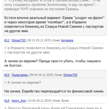
> "Я ухожу на фронт и готов к любым репрессиям… Я не
хочу создавать проблем Зеленскому, я иду на фронт", -
приводит NYP отрывок из послания Ермака.
Кстати вполне реальный вариант: Ермак "уходит на фронт"
и через некоторое время "погибает", а в Израиле
появляется беженец из Скакуа Новой Свинеи с паспортом
на другое имя.
#12
Diman755
| 08:13 29.11.2025 | Кому:
tonyware
> в Израиле появляется беженец из Скакуа Новой Свинеи
с паспортом на другое имя.
А зачем он евреям? Проще просто убить, чтобы лишнего
не болтал.
#13
Пальтоконь
| 09:34 29.11.2025 | Кому:
Diman755
> А зачем он евреям?
Ни зачем. Еврейство перепродаётся по финансовой линии.
#14
henry_fool
| 10:30 29.11.2025 | Кому: Всем
> Депутат Верховной рады Алексей Гончаренко (внесен в