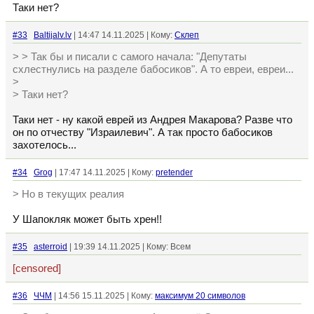
Таки нет?
#33
Baltijalv.lv
| 14:47 14.11.2025 | Кому:
Склеп
> > Так бы и писали с самого начала: "Депутаты
схлестнулись на разделе бабосиков". А то евреи, евреи...
>
> Таки нет?
Таки нет - ну какой еврей из Андрея Макарова? Разве что
он по отчеству "Израилевич". А так просто бабосиков
захотелось...
#34
Grog
| 17:47 14.11.2025 | Кому:
pretender
> Но в текущих реалия
У Шапокляк может быть хрен!!
#35
asterroid
| 19:39 14.11.2025 | Кому: Всем
[censored]
#36
ЧЧМ
| 14:56 15.11.2025 | Кому:
максимум 20 символов