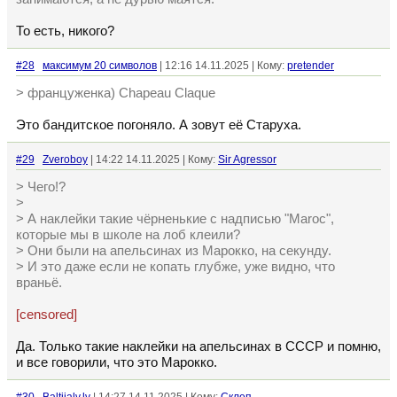
То есть, никого?
#28
максимум 20 символов
| 12:16 14.11.2025 | Кому:
pretender
> француженка) Chapeau Claque
Это бандитское погоняло. А зовут её Старуха.
#29
Zveroboy
| 14:22 14.11.2025 | Кому:
Sir Agressor
> Чего!?
>
> А наклейки такие чёрненькие с надписью "Maroc",
которые мы в школе на лоб клеили?
> Они были на апельсинах из Марокко, на секунду.
> И это даже если не копать глубже, уже видно, что
враньё.
[censored]
Да. Только такие наклейки на апельсинах в СССР и помню,
и все говорили, что это Марокко.