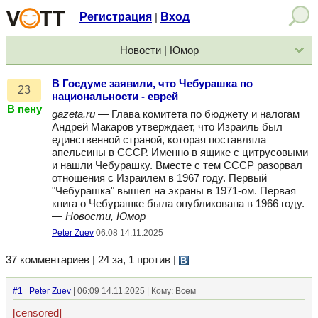
Регистрация
Вход
|
Новости | Юмор
В Госдуме заявили, что Чебурашка по
23
национальности - еврей
В пену
gazeta.ru
— Глава комитета по бюджету и налогам
Андрей Макаров утверждает, что Израиль был
единственной страной, которая поставляла
апельсины в СССР. Именно в ящике с цитрусовыми
и нашли Чебурашку. Вместе с тем СССР разорвал
отношения с Израилем в 1967 году. Первый
"Чебурашка" вышел на экраны в 1971-ом. Первая
книга о Чебурашке была опубликована в 1966 году.
—
Новости, Юмор
Peter Zuev
06:08 14.11.2025
37 комментариев | 24 за, 1 против
|
#1
Peter Zuev
| 06:09 14.11.2025 | Кому: Всем
[censored]