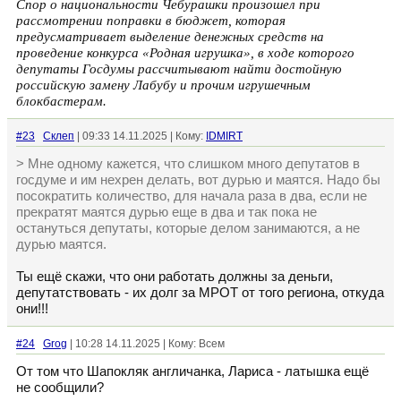
Спор о национальности Чебурашки произошел при
рассмотрении поправки в бюджет, которая
предусматривает выделение денежных средств на
проведение конкурса «Родная игрушка», в ходе которого
депутаты Госдумы рассчитывают найти достойную
российскую замену Лабубу и прочим игрушечным
блокбастерам.
#23
Склеп
| 09:33 14.11.2025 | Кому:
IDMIRT
> Мне одному кажется, что слишком много депутатов в
госдуме и им нехрен делать, вот дурью и маятся. Надо бы
посократить количество, для начала раза в два, если не
прекратят маятся дурью еще в два и так пока не
остануться депутаты, которые делом занимаются, а не
дурью маятся.
Ты ещё скажи, что они работать должны за деньги,
депутатствовать - их долг за МРОТ от того региона, откуда
они!!!
#24
Grog
| 10:28 14.11.2025 | Кому: Всем
От том что Шапокляк англичанка, Лариса - латышка ещё
не сообщили?