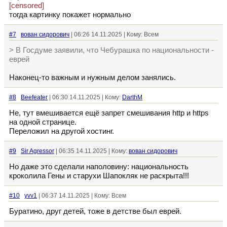
[censored]
тогда картинку покажет нормально
#7
вован сидорович
| 06:26 14.11.2025 | Кому: Всем
> В Госдуме заявили, что Чебурашка по национальности -
еврей
Наконец-то важным и нужным делом занялись.
#8
Beefeater
| 06:30 14.11.2025 | Кому:
DarthM
Не, тут вмешивается ещё запрет смешивания http и https
на одной странице.
Переложил на другой хостинг.
#9
Sir Agressor
| 06:35 14.11.2025 | Кому:
вован сидорович
Но даже это сделали наполовину: национальность
кроколила Гены и старухи Шапокляк не раскрыта!!!
#10
yvv1
| 06:37 14.11.2025 | Кому: Всем
Буратино, друг детей, тоже в детстве был еврей.