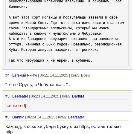
реекспортировала испанские апельсины, в основном. Сорт 
Валенсия.

А вот этот сорт испанцы и португальцы завезли в свое 
время в Новый Свет. Где тот слегка изменился и стал тем 
самым 'стандартным' апельсином, который мы можем 
наблюдать в книжке и мультфильме о Чебурашке.

А кто из Западного полушария поставлял нам апельсины 
оттуда, начиная с 60-х годов? Правильно, революционная 
Куба. Которая аккурат находится в тропиках.

Так что Чебурашка - не еврей, а кубинец.
#4
Евгений Rk-Tw
| 06:21 14.11.2025 | Кому: Всем
"-Я не Сруль, я Чебурашка!.. "..
#5
Beefeater
| 06:23 14.11.2025 | Кому:
DarthM
[censored]
#6
DarthM
| 06:24 14.11.2025 | Кому:
Beefeater
Камрад, в ссылке убери букву s из https, оставь только
http