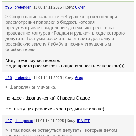
#25
pretender
| 11:00 14.11.2025 | Кому:
Склеп
> Спор о национальности Чебурашки произошел при
рассмотрении поправки в бюджет, которая
предусматривает выделение денежных средств на
проведение конкурса «Родная игрушка», в ходе которого
депутаты Госдумы рассчитывают найти достойную
российскую замену Лабубу и прочим игрушечным
блокбастерам.
Могу тоже поучаствовать.
Надо просто рассмотреть национальность Успенского)))
#26
pretender
| 11:01 14.11.2025 | Кому:
Grog
> Шапокляк англичанка,
по идее - француженка) Chapeau Claque
Но в текущих реалиях - хрен редьки не слаще)
#27
sho_pesec
| 11:01 14.11.2025 | Кому:
IDMIRT
> и так пока не остануться депутаты, которые делом
занимаются, а не дурью маятся.