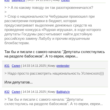
#30
Baltijalv.lv
| 14:27 14.11.2025 | Кому:
Склеп
> > А по какому поводу он так разоткровенничался?
>
> Спор о национальности Чебурашки произошел при
рассмотрении поправки в бюджет, которая
предусматривает выделение денежных средств на
проведение конкурса «Родная игрушка», в ходе которого
депутаты Госдумы рассчитывают найти достойную
российскую замену Лабубу и прочим игрушечным
блокбастерам.
Так бы и писали с самого начала: "Депутаты схлестнулись
на разделе бабосиков". А то евреи, евреи...
#31
Склеп
| 14:33 14.11.2025 | Кому:
pretender
> Надо просто рассмотреть национальность Успенского)))
Или депутатов...
#32
Склеп
| 14:34 14.11.2025 | Кому:
Baltijalv.lv
> Так бы и писали с самого начала: "Депутаты
схлестнулись на разделе бабосиков". А то евреи, евреи...