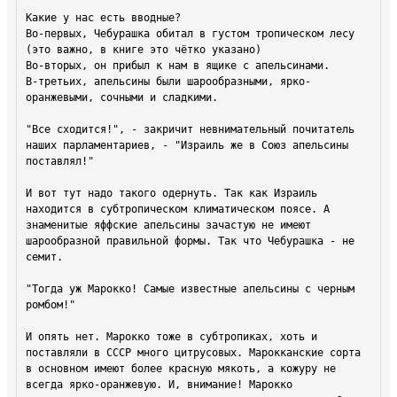
Какие у нас есть вводные?

Во-первых, Чебурашка обитал в густом тропическом лесу 
(это важно, в книге это чётко указано)

Во-вторых, он прибыл к нам в ящике с апельсинами.

В-третьих, апельсины были шарообразными, ярко-
оранжевыми, сочными и сладкими.

"Все сходится!", - закричит невнимательный почитатель 
наших парламентариев, - "Израиль же в Союз апельсины 
поставлял!"

И вот тут надо такого одернуть. Так как Израиль 
находится в субтропическом климатическом поясе. А 
знаменитые яффские апельсины зачастую не имеют 
шарообразной правильной формы. Так что Чебурашка - не 
семит.

"Тогда уж Марокко! Самые известные апельсины с черным 
ромбом!"

И опять нет. Марокко тоже в субтропиках, хоть и 
поставляли в СССР много цитрусовых. Марокканские сорта 
в основном имеют более красную мякоть, а кожуру не 
всегда ярко-оранжевую. И, внимание! Марокко 