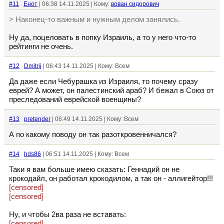
#11
Енот
| 06:38 14.11.2025 | Кому:
вован сидорович
> Наконец-то важным и нужным делом занялись.
Ну да, поцеловать в попку Израиль, а то у него что-то
рейтинги не очень.
#12
Dmitrij
| 06:43 14.11.2025 | Кому: Всем
Да даже если Чебурашка из Израиля, то почему сразу
еврей? А может, он палестинский араб? И бежал в Союз от
преследований еврейской военщины?
#13
pretender
| 06:49 14.11.2025 | Кому: Всем
А по какому поводу он так разоткровенничался?
#14
hds86
| 06:51 14.11.2025 | Кому: Всем
Таки я вам больше имею сказать: Геннадий он не
крокодайл, он работал крокодилом, а так он - аллигейтор!!!
[censored]
[censored]
Ну, и чтобы 2ва раза не вставать:
[censored]