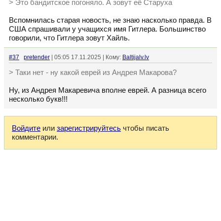
> Это бандитское погоняло. А зовут её Старуха
Вспомнилась старая новость, не знаю насколько правда. В
США спрашивали у учащихся имя Гитлера. Большинство
говорили, что Гитлера зовут Хайль.
#37
pretender
| 05:05 17.11.2025 | Кому:
Baltijalv.lv
> Таки нет - ну какой еврей из Андрея Макарова?
Ну, из Андрея Макаревича вполне еврей. А разница всего
несколько букв!!!
Войдите
или
зарегистрируйтесь
чтобы писать
комментарии.