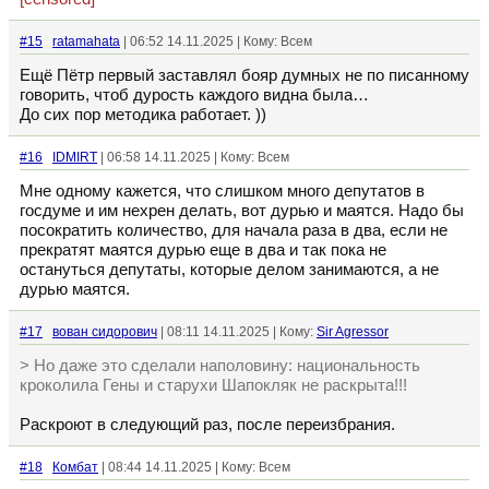
#15
ratamahata
| 06:52 14.11.2025 | Кому: Всем
Ещё Пётр первый заставлял бояр думных не по писанному
говорить, чтоб дурость каждого видна была…
До сих пор методика работает. ))
#16
IDMIRT
| 06:58 14.11.2025 | Кому: Всем
Мне одному кажется, что слишком много депутатов в
госдуме и им нехрен делать, вот дурью и маятся. Надо бы
посократить количество, для начала раза в два, если не
прекратят маятся дурью еще в два и так пока не
остануться депутаты, которые делом занимаются, а не
дурью маятся.
#17
вован сидорович
| 08:11 14.11.2025 | Кому:
Sir Agressor
> Но даже это сделали наполовину: национальность
кроколила Гены и старухи Шапокляк не раскрыта!!!
Раскроют в следующий раз, после переизбрания.
#18
Комбат
| 08:44 14.11.2025 | Кому: Всем