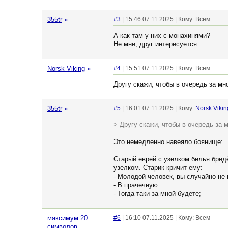
355tr
»
#3
| 15:46 07.11.2025 | Кому: Всем
А как там у них с монахинями?
Не мне, друг интересуется..
Norsk Viking
»
#4
| 15:51 07.11.2025 | Кому: Всем
Другу скажи, чтобы в очередь за мно
355tr
»
#5
| 16:01 07.11.2025 | Кому:
Norsk Vikin
> Другу скажи, чтобы в очередь за м
Это немедленно навеяло боянище:
Старый еврей с узелком белья бредё
узелком. Старик кричит ему:
- Молодой человек, вы случайно не
- В прачечную.
- Тогда таки за мной будете;
максимум 20
#6
| 16:10 07.11.2025 | Кому: Всем
символов