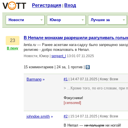
Регистрация
Вход
|
Новости
Юмор
Лучшее за
В Непале монахам разрешили разгуливать голы
23
lenta.ru
— Ранее аскетам нага-садху было запрещено заходи
В пену
религию - добро пожаловать в Непал.
Новости, Юмор
|
sergant_l
13:01 07.11.2025
15 комментариев | 24 за, 1 против
|
Barmang
»
#1
| 14:47 07.11.2025 | Кому: Всем
> ...Кроме того, по его словам, пр
Фокусники!
[censored]
johndoe.smith
»
#2
| 15:14 07.11.2025 | Кому: Всем
В Непал —
ни пальцем
ни ногой!