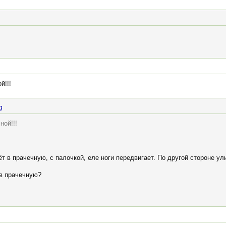
й!!!
g
ной!!!
т в прачечную, с палочкой, еле ноги передвигает. По другой стороне ули
 в прачечную?