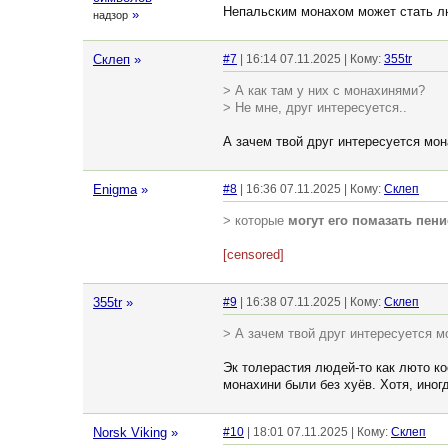
Непальским монахом может стать лю
»
надзор
Склеп
»
#7
| 16:14 07.11.2025 | Кому:
355tr
> А как там у них с монахинями?
> Не мне, друг интересуется..
А зачем твой друг интересуется мон
Enigma
»
#8
| 16:36 07.11.2025 | Кому:
Склеп
> которые
могут его помазать пен
[censored]
355tr
»
#9
| 16:38 07.11.2025 | Кому:
Склеп
> А зачем твой друг интересуется м
Эк толерастия людей-то как люто ко
монахини были без хуёв. Хотя, иногд
Norsk Viking
»
#10
| 18:01 07.11.2025 | Кому:
Склеп