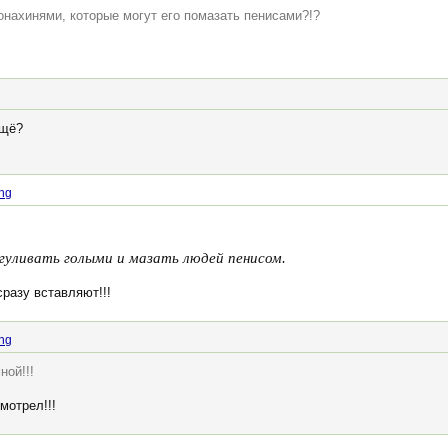
онахинями, которые могут его помазать пенисами?!?
ещё?
ing
гуливать голыми и мазать людей пенисом.
сразу вставляют!!!
ing
ной!!!
мотрел!!!