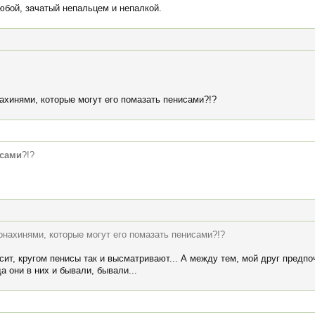
бой, зачатый непальцем и непалкой.
ахинями, которые могут его помазать пенисами?!?
исами
?!?
онахинями, которые могут его помазать пенисами?!?
сит, кругом пенисы так и высматривают... А между тем, мой друг предпо
а они в них и бывали, бывали...