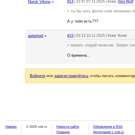
Norsk Viking
»
#14
| 22:47 07.11.2025 | Кому:
Alex Wolf
> ты бы хоть фотки этих монахинь п
А у тебя есть???
asterroid
»
#15
| 03:15 10.11.2025 | Кому: Всем
> мазать людей пенисом. Запрет сня
О времена...
Войдите
или
зарегистрируйтесь
чтобы писать комментар
Наверх
© 2026 vott.ru
Новости сайта
Обновления в RSS
Правила
Интеграция с vott.ru