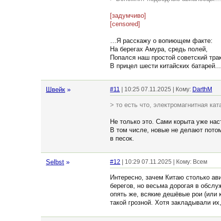
[задумчиво]
[censored]
…Я расскажу о вопиющем факте:
На берегах Амура, средь полей,
Попался наш простой советский трак
В прицел шести китайских батарей..
Швейк
»
#11
| 10:25 07.11.2025 | Кому:
DarthM
> то есть что, электромагнитная к
Не только это. Сами корыта уже нас
В том числе, новые не делают пото
в песок.
Selbst
»
#12
| 10:29 07.11.2025 | Кому: Всем
Интересно, зачем Китаю столько ави
берегов, но весьма дорогая в обслу
опять же, всякие дешёвые рои (или 
такой грозной. Хотя закладывали их