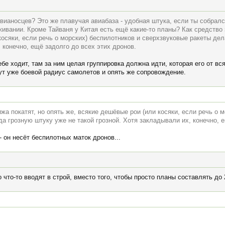
вианосцев? Это же плавучая авиабаза - удобная штука, если ты собралс
живании. Кроме Тайваня у Китая есть ещё какие-то планы? Как средство 
косяки, если речь о морских) беспилотников и сверхзвуковые ракеты де
, конечно, ещё задолго до всех этих дронов.
ебе ходит, там за ним целая группировка должна идти, которая его от в
тут уже боевой радиус самолетов и опять же сопровождение.
жа покатят, но опять же, всякие дешёвые рои (или косяки, если речь о 
а грозную штуку уже не такой грозной. Хотя закладывали их, конечно, е
- он несёт беспилотных маток дронов...
 что-то вводят в строй, вместо того, чтобы просто планы составлять до 