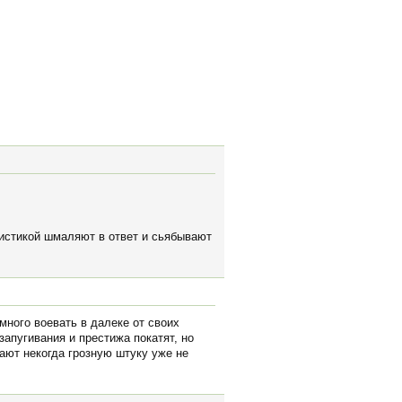
листикой шмаляют в ответ и сьябывают
много воевать в далеке от своих
запугивания и престижа покатят, но
лают некогда грозную штуку уже не