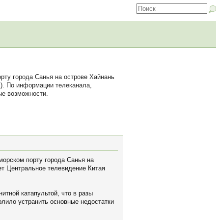
рту города Санья на острове Хайнань
). По информации телеканала,
ые возможности.
морском порту города Санья на
ет Центральное телевидение Китая
тной катапультой, что в разы
олило устранить основные недостатки