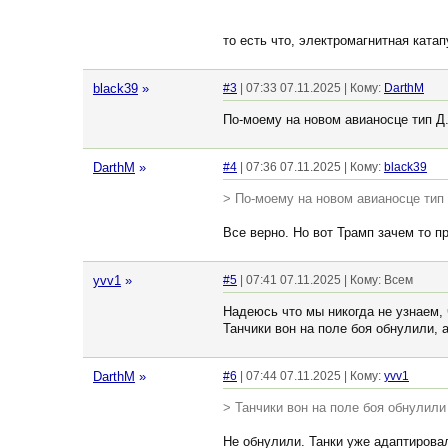
то есть что, электромагнитная кат
black39
»
#3
| 07:33 07.11.2025 | Кому:
DarthM
По-моему на новом авианосце тип Д
DarthM
»
#4
| 07:36 07.11.2025 | Кому:
black39
> По-моему на новом авианосце тип
Все верно. Но вот Трамп зачем то п
yvv1
»
#5
| 07:41 07.11.2025 | Кому: Всем
Надеюсь что мы никогда не узнаем, 
Танчики вон на поле боя обнулили, а
DarthM
»
#6
| 07:44 07.11.2025 | Кому:
yvv1
> Танчики вон на поле боя обнулили
Не обнулили. Танки уже адаптирова