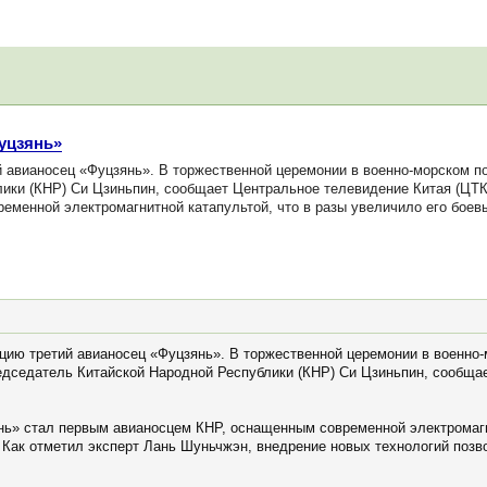
Фуцзянь»
авианосец «Фуцзянь». В торжественной церемонии в военно-морском по
ики (КНР) Си Цзиньпин, сообщает Центральное телевидение Китая (ЦТК
менной электромагнитной катапультой, что в разы увеличило его боев
цию третий авианосец «Фуцзянь». В торжественной церемонии в военно-
едседатель Китайской Народной Республики (КНР) Си Цзиньпин, сообща
ь» стал первым авианосцем КНР, оснащенным современной электромагни
 Как отметил эксперт Лань Шуньчжэн, внедрение новых технологий позв