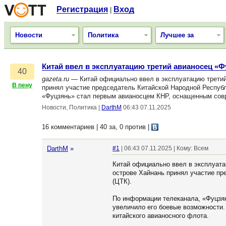
Регистрация
Вход
|
Новости
Политика
Лучшее за
Китай ввел в эксплуатацию третий авианосец «
40
gazeta.ru
— Китай официально ввел в эксплуатацию третий 
В пену
принял участие председатель Китайской Народной Республ
«Фуцзянь» стал первым авианосцем КНР, оснащенным совре
Новости, Политика
|
DarthM
06:43 07.11.2025
16 комментариев | 40 за, 0 против
|
DarthM
»
#1
| 06:43 07.11.2025 | Кому: Всем
Китай официально ввел в эксплуата
острове Хайнань принял участие пр
(ЦТК).
По информации телеканала, «Фуцзян
увеличило его боевые возможности.
китайского авианосного флота.