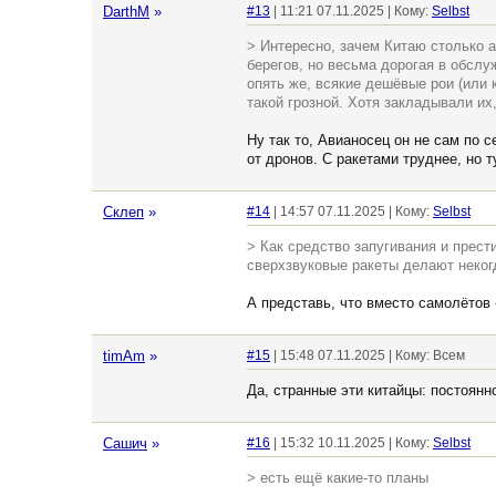
DarthM
»
#13
| 11:21 07.11.2025 | Кому:
Selbst
> Интересно, зачем Китаю столько а
берегов, но весьма дорогая в обслу
опять же, всякие дешёвые рои (или 
такой грозной. Хотя закладывали их
Ну так то, Авианосец он не сам по с
от дронов. С ракетами труднее, но 
Склеп
»
#14
| 14:57 07.11.2025 | Кому:
Selbst
> Как средство запугивания и прести
сверхзвуковые ракеты делают некогд
А представь, что вместо самолётов 
timAm
»
#15
| 15:48 07.11.2025 | Кому: Всем
Да, странные эти китайцы: постоянно
Сашич
»
#16
| 15:32 10.11.2025 | Кому:
Selbst
> есть ещё какие-то планы