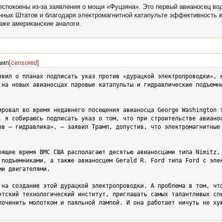
еспокоены из-за заявления о мощи «Фуцзяна». Это первый авианосец во
ных Штатов и благодаря электромагнитной катапульте эффективность в
аже американские аналоги.
амп
[censored]
явил о планах подписать указ против «дурацкой электропроводки», к
 на новых авианосцах паровые катапульты и гидравлические подъемни
ировал во время недавнего посещения авианосца George Washington т
, я собираюсь подписать указ о том, что при строительстве авианос
ов — гидравлика», — заявил Трамп, допустив, что электромагнитные 
оящее время ВМС США располагают десятью авианосцами типа Nimitz, 
 подъемниками, а также авианосцем Gerald R. Ford типа Ford с элек
и двигателями.

 на создание этой дурацкой электропроводки. А проблема в том, что
етский технологический институт, приглашать самых талантливых спе
починить молотком и паяльной лампой. И она работает ничуть не хуж