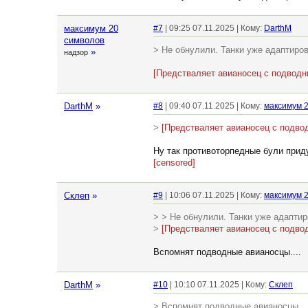
максимум 20
#7
| 09:25 07.11.2025 | Кому:
DarthM
символов
> Не обнулили. Танки уже адаптиро
»
надзор
[Предстваляет авианосец с подвод
DarthM
»
#8
| 09:40 07.11.2025 | Кому:
максимум 
>
[Предстваляет авианосец с подво
Ну так противоторпедные були прид
[censored]
Склеп
»
#9
| 10:06 07.11.2025 | Кому:
максимум 
> > Не обнулили. Танки уже адапти
>
[Предстваляет авианосец с подво
Вспомнят подводные авианосцы....
DarthM
»
#10
| 10:10 07.11.2025 | Кому:
Склеп
> Вспомнят подводные авианосцы...