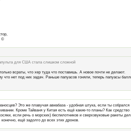
тор,
. ©
атапульта для США стала слишком сложной
только всраты, что хер туда что поставишь. А новое почти не делают.
му что нет под них задач. Раньше папуасов гоняли, теперь папуасы бал
аносцев? Это же плавучая авиабаза - удобная штука, если ты собрался 
живании. Кроме Тайваня у Китая есть ещё какие-то планы? Как средство 
косяки, если речь о морских) беспилотников и сверхзвуковые ракеты де
, конечно, ещё задолго до всех этих дронов.