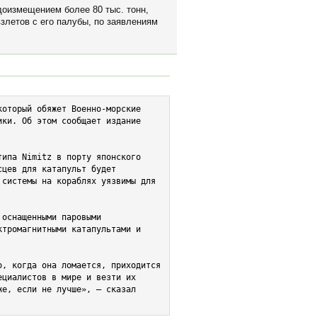
доизмещением более 80 тыс. тонн,
злетов с его палубы, по заявлениям
оторый обяжет Военно-морские 
ки. Об этом сообщает издание 
ипа Nimitz в порту японского 
цев для катапульт будет 
системы на кораблях уязвимы для 
оснащенными паровыми 
тромагнитными катапультами и 
, когда она ломается, приходится 
циалистов в мире и везти их 
е, если не лучше», — сказал 