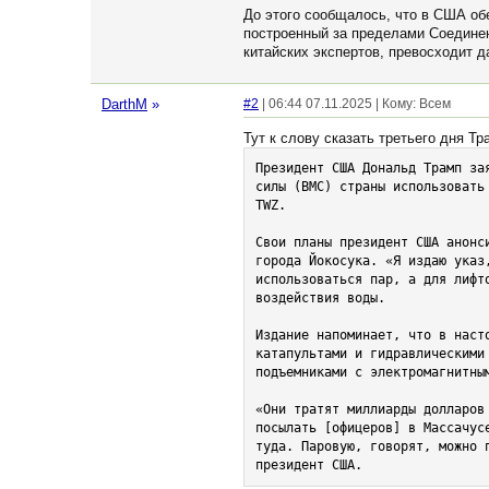
До этого сообщалось, что в США об
построенный за пределами Соединен
китайских экспертов, превосходит д
DarthM
»
#2
| 06:44 07.11.2025 | Кому: Всем
Тут к слову сказать третьего дня Тр
Президент США Дональд Трамп за
силы (ВМС) страны использовать
TWZ.

Свои планы президент США анонс
города Йокосука. «Я издаю указ
использоваться пар, а для лифт
воздействия воды.

Издание напоминает, что в наст
катапультами и гидравлическими
подъемниками с электромагнитным
«Они тратят миллиарды долларов
посылать [офицеров] в Массачус
туда. Паровую, говорят, можно 
президент США.