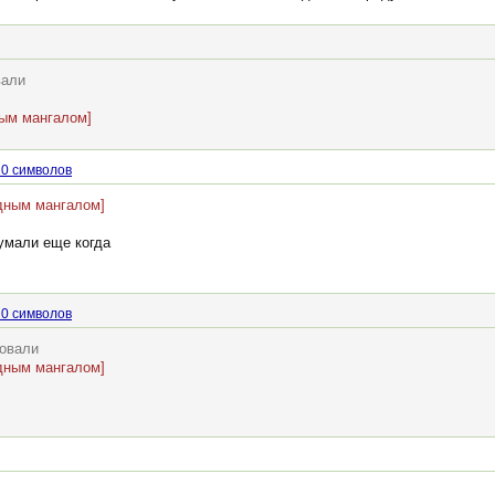
вали
ным мангалом]
20 символов
дным мангалом]
умали еще когда
20 символов
ровали
дным мангалом]
.