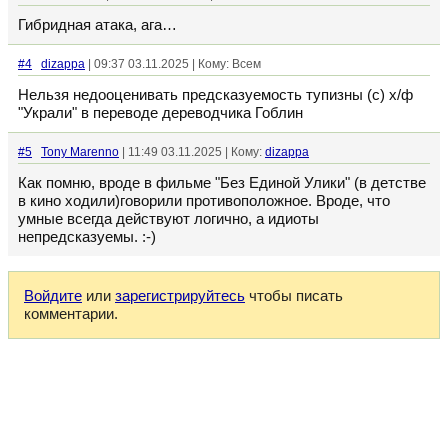
Гибридная атака, ага…
#4
dizappa
| 09:37 03.11.2025 | Кому: Всем
Нельзя недооценивать предсказуемость тупизны (с) х/ф
"Украли" в переводе дереводчика Гоблин
#5
Tony Marenno
| 11:49 03.11.2025 | Кому:
dizappa
Как помню, вроде в фильме "Без Единой Улики" (в детстве
в кино ходили)говорили противоположное. Вроде, что
умные всегда действуют логично, а идиоты
непредсказуемы. :⁠-⁠)
Войдите
или
зарегистрируйтесь
чтобы писать
комментарии.