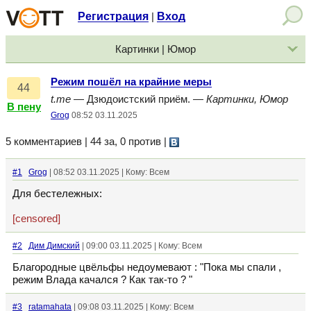
Регистрация
Вход
|
Картинки | Юмор
Режим пошёл на крайние меры
44
t.me
— Дзюдоистский приём. —
Картинки, Юмор
В пену
Grog
08:52 03.11.2025
5 комментариев | 44 за, 0 против
|
#1
Grog
| 08:52 03.11.2025 | Кому: Всем
Для бестележных:
[censored]
#2
Дим Димский
| 09:00 03.11.2025 | Кому: Всем
Благородные цвёльфы недоумевают : "Пока мы спали ,
режим Влада качался ? Как так-то ? "
#3
ratamahata
| 09:08 03.11.2025 | Кому: Всем