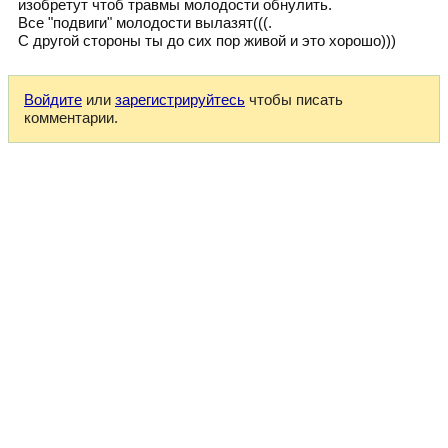
изобретут чтоб травмы молодости обнулить.
Все "подвиги" молодости вылазят(((.
С другой стороны ты до сих пор живой и это хорошо)))
Войдите
или
зарегистрируйтесь
чтобы писать
комментарии.