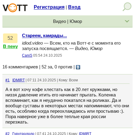
Регистрация
Вход
|
Видео | Юмор
Стареем, камрады...
52
idiod.video
— Всем, кто на Вотт-е с момента его
В пену
запуска посвящается. —
Видео, Юмор
CaniS
05:54 24.10.2025
16 комментариев | 52 за, 0 против
|
#1
IDMIRT
| 07:11 24.10.2025 | Кому: Всем
А я вот хочу кофе хлестать как в 20 лет кружками, но
низзя давление итить его начинает прыгать. Коленка
вспоминает, как я неудачно покатался на роликах. Да и
вообще суставы в некоторых местах напоиминают, что они
есть, особливо когда переохлаждаюсь или простываю :).
Пора наверное уже в более теплые края россии
перезжать.
#2
Гурутрололо
| 07:41 24.10.2025 | Кому:
IDMIRT