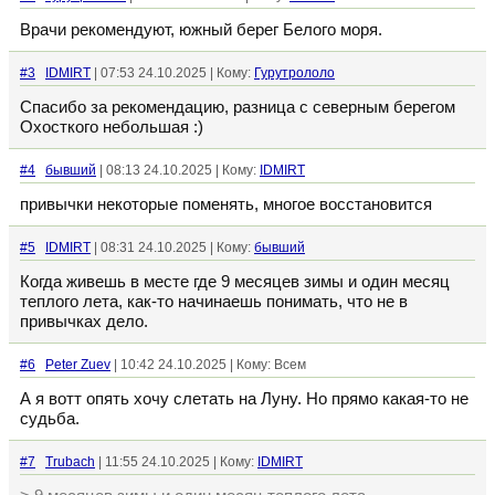
Врачи рекомендуют, южный берег Белого моря.
#3
IDMIRT
| 07:53 24.10.2025 | Кому:
Гурутрололо
Спасибо за рекомендацию, разница с северным берегом
Охосткого небольшая :)
#4
бывший
| 08:13 24.10.2025 | Кому:
IDMIRT
привычки некоторые поменять, многое восстановится
#5
IDMIRT
| 08:31 24.10.2025 | Кому:
бывший
Когда живешь в месте где 9 месяцев зимы и один месяц
теплого лета, как-то начинаешь понимать, что не в
привычках дело.
#6
Peter Zuev
| 10:42 24.10.2025 | Кому: Всем
А я вотт опять хочу слетать на Луну. Но прямо какая-то не
судьба.
#7
Trubach
| 11:55 24.10.2025 | Кому:
IDMIRT