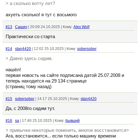
> а сколько вотту лет?
ахуеть сколько! я тут с восьмого
#13
Сашич
| 20:09 24.10.2025 | Кому:
Alex Wolf
Практически со старта
#14
stan4420
| 12:02 25.10.2025 | Кому:
sobersober
> Давно здесь сидим.
нашёл!
первая новость на сайте подписана датой 25.07.2008 и
теперь находится на 29 134 странице
(страниц тому назад)
#15
sobersober
| 14:17 25.10.2025 | Кому:
stan4420
Да, с 2008го сидим тут.
#16
sa
| 17:40 25.10.2025 | Кому:
бывший
> привычки некоторые поменять, многое восстановится>
Ага, восстановится... если только машину времени