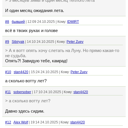
> 9 месяцев зимы и один месяц теплого лета
И один месяц ожидания лета.
#8
бывший
| 12:09 24.10.2025 | Кому:
IDMIRT
всё в твоих руках и голове
#9
Sibiryak
| 14:10 24.10.2025 | Кому:
Peter Zuev
> А я вотт опять хочу слетать на Луну. Но прямо какая-то
не судьба.
Опять?! Завидую тебе, камрад!
#10
stan4420
| 15:24 24.10.2025 | Кому:
Peter Zuev
а сколько вотту лет?
#11
sobersober
| 17:10 24.10.2025 | Кому:
stan4420
> а сколько вотту лет?
Давно здесь сидим.
#12
Alex Wolf
| 19:14 24.10.2025 | Кому:
stan4420